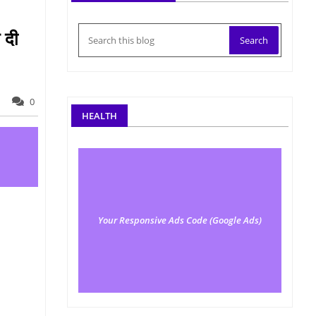
 दी
0
HEALTH
Your Responsive Ads Code (Google Ads)