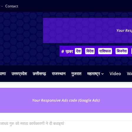
Contact
Your Res
# ख़बर
देश
विदेश
राशिफल
बिजनेस
याणा
उत्तरप्रदेश
छत्तीसगढ़
राजस्थान
गुजरात
महाराष्ट्र
Video
WA
Your Responsive Ads code (Google Ads)
 जाधव गुरु को मराठा कार्यकारणी ने दी बधाइयां