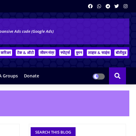
ponsive Ads code (Google Ads)
करिअर
टेक & ऑटो
जीवन मंत्र
स्पोर्ट्स
वुमन
लाइफ & साइंस
बॉलीवुड
 Groups
Donate
SEARCH THIS BLOG