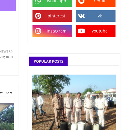
whatsapp
reddit
pinterest
vk
instagram
youtube
NEWER
र उठाए सवाल
POPULAR POSTS
w more