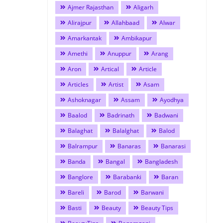
Ajmer Rajasthan
Aligarh
Alirajpur
Allahbaad
Alwar
Amarkantak
Ambikapur
Amethi
Anuppur
Arang
Aron
Artical
Article
Articles
Artist
Asam
Ashoknagar
Assam
Ayodhya
Baalod
Badrinath
Badwani
Balaghat
Balalghat
Balod
Balrampur
Banaras
Banarasi
Banda
Bangal
Bangladesh
Banglore
Barabanki
Baran
Bareli
Barod
Barwani
Basti
Beauty
Beauty Tips