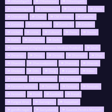
chhatishgarh
Chhattarpur
Chhattisgarh
Chhattishgarh
Chhindwara
Chief Editor
China
Chitrakoot
Churu
CM Birthday
Colombo
Corona
Corona Virus
Covid-19
Crecket
cricket
crime
Cultural
Datia
Dausa
Dehli
Dehradun
Delhi
Department of Higher Education Madhya Pradesh
Desh
Devariya
Devas
Dewas
Dhamtari
Dhar
Dharma
Dharma&Jotishi
Dharmik
Dharnik
Dholpur
Dilhi
Durg
e paper
Editor
Education
Entertainment
Faridabad
Farmers Services
Fashion
Festival
Festivals
Festivels
Food
Football
Fraud
Fungus Virus
Gairatganj
Gajiyabad
gandhi nagar
Gariyaband
Gaurela-Pendra-Marwahi