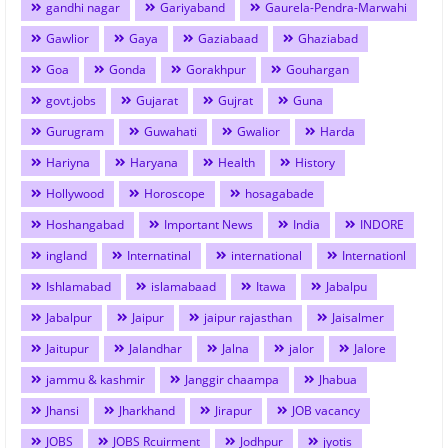
gandhi nagar
Gariyaband
Gaurela-Pendra-Marwahi
Gawlior
Gaya
Gaziabaad
Ghaziabad
Goa
Gonda
Gorakhpur
Gouhargan
govt.jobs
Gujarat
Gujrat
Guna
Gurugram
Guwahati
Gwalior
Harda
Hariyna
Haryana
Health
History
Hollywood
Horoscope
hosagabade
Hoshangabad
Important News
India
INDORE
ingland
Internatinal
international
Internationl
Ishlamabad
islamabaad
Itawa
Jabalpu
Jabalpur
Jaipur
jaipur rajasthan
Jaisalmer
Jaitupur
Jalandhar
Jalna
jalor
Jalore
jammu & kashmir
Janggir chaampa
Jhabua
Jhansi
Jharkhand
Jirapur
JOB vacancy
JOBS
JOBS Rcuirment
Jodhpur
jyotis