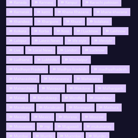
Kanada
Kannauj
Kanpur
Karachi pakistan
Karnatak
katni
Khana Khazana
khana-khazana
Khandwa
Khargone
Khurai
kolakata
Kolkata
Korba
Kota
l Lucknow
Lakhnow
Lalitpur
Latest News
life style
lifestyle
Live
Local News
London
Lucknow
Ludhiana
Lukhnow
Machalpur
Madhaya Pradesh
Madhya Pradesh
madhyaPradesh
Maharashtra
Maharastra
Maharatra
Maharshtra
Mainpuri
Makdone
Malhargarh
Malwa
Mandideep
Mandla
mandosur
Mandsaur
Mandsuar
Manmpuri
Mathura
Meerut
Mexico
Morena
Moscow
Motivation
mp
Mugawali
mukulsaray
Mumbai
Mumbi
Mumnbai
Murder