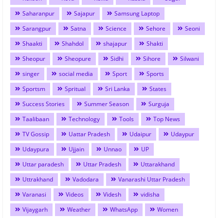
Saharanpur
Sajapur
Samsung Laptop
Sarangpur
Satna
Science
Sehore
Seoni
Shaakti
Shahdol
shajapur
Shakti
Sheopur
Sheopure
Sidhi
Sihore
Silwani
singer
social media
Sport
Sports
Sportsm
Spritual
Sri Lanka
States
Success Stories
Summer Season
Surguja
Taalibaan
Technology
Tools
Top News
TV Gossip
Uattar Pradesh
Udaipur
Udaypur
Udaypura
Ujjain
Unnao
UP
Uttar paradesh
Uttar Pradesh
Uttarakhand
Uttrakhand
Vadodara
Vanarashi Uttar Pradesh
Varanasi
Videos
Videsh
vidisha
Vijaygarh
Weather
WhatsApp
Women