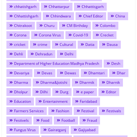
chhatishgarh
Chhattarpur
Chhattisgarh
Chhattishgarh
Chhindwara
Chief Editor
China
Chitrakoot
Churu
CM Birthday
Colombo
Corona
Corona Virus
Covid-19
Crecket
cricket
crime
Cultural
Datia
Dausa
Dehli
Dehradun
Delhi
Department of Higher Education Madhya Pradesh
Desh
Devariya
Devas
Dewas
Dhamtari
Dhar
Dharma
Dharma&Jotishi
Dharmik
Dharnik
Dholpur
Dilhi
Durg
e paper
Editor
Education
Entertainment
Faridabad
Farmers Services
Fashion
Festival
Festivals
Festivels
Food
Football
Fraud
Fungus Virus
Gairatganj
Gajiyabad