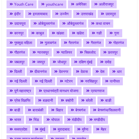
Youth Care
youthcare
अमेरिका
अलीराजपुर
इंदौर
इस्लामाबाद
उज्जैन
उत्तराखंड
उदयपुरा
उदायपुरा
ओबेदुल्लागंज
औबेदुल्लागंज
कथा वाचन
कानपुर
काबुल
खंडवा
खंडेरा
गङी
गुना
गुमशुदा महिला
गुलाबगंज
गैतरगंज
गैरतगंज
गोहरगंज
गौहरगंज
ग्यारसपुर
ग्वालियर
चिकलोद
छतरपुर
जबलपुर
जयपुर
जोधपुर
दक्षिण मुंबई
दमोह
दिल्ली
दीवानगंज
देवनगर
देवास
देश
धार
नई दिल्ली
नई दिल्ली
नटेरन
नरसिंहपुर
पानीपत
पुणे महाराष्ट्र
प्रधानमंत्री मानधन योजना
प्रयागराज
प्रेस विज्ञप्ति
बङवानी
बम्होरी
बरेली
बाङी
बाडी
बाराबंकी
बिहार
बेगमगंज
बेगमगंज/सिलवानी
भारत
भिंड
भोपाल
मंडीदीप
मण्डीदीप
मध्यप्रदेश
मुंबई
मुरादाबाद
मुरैना
मैहर
रजक समाज कार्यक्रम
रतलाम
रायसेन