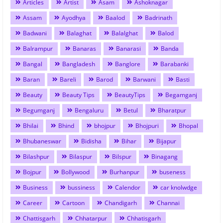
Articles
Artist
Asam
Ashoknagar
Assam
Ayodhya
Baalod
Badrinath
Badwani
Balaghat
Balalghat
Balod
Balrampur
Banaras
Banarasi
Banda
Bangal
Bangladesh
Banglore
Barabanki
Baran
Bareli
Barod
Barwani
Basti
Beauty
Beauty Tips
BeautyTips
Begamganj
Begumganj
Bengaluru
Betul
Bharatpur
Bhilai
Bhind
bhojpur
Bhojpuri
Bhopal
Bhubaneswar
Bidisha
Bihar
Bijapur
Bilashpur
Bilaspur
Bilspur
Binagang
Bojpur
Bollywood
Burhanpur
buseness
Business
bussiness
Calendor
car knolwdge
Career
Cartoon
Chandigarh
Channai
Chattisgarh
Chhatarpur
Chhatisgarh