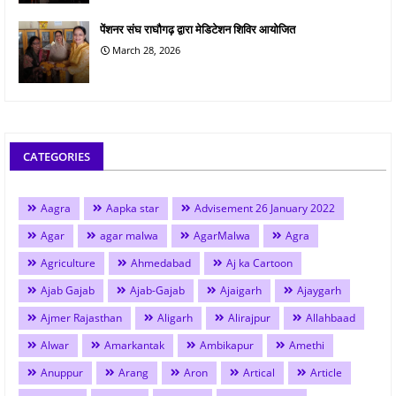
पेंशनर संघ राघौगढ़ द्वारा मेडिटेशन शिविर आयोजित
March 28, 2026
CATEGORIES
Aagra
Aapka star
Advisement 26 January 2022
Agar
agar malwa
AgarMalwa
Agra
Agriculture
Ahmedabad
Aj ka Cartoon
Ajab Gajab
Ajab-Gajab
Ajaigarh
Ajaygarh
Ajmer Rajasthan
Aligarh
Alirajpur
Allahbaad
Alwar
Amarkantak
Ambikapur
Amethi
Anuppur
Arang
Aron
Artical
Article