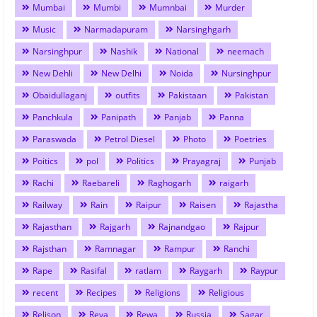
Mumbai
Mumbi
Mumnbai
Murder
Music
Narmadapuram
Narsinghgarh
Narsinghpur
Nashik
National
neemach
New Dehli
New Delhi
Noida
Nursinghpur
Obaidullaganj
outfits
Pakistaan
Pakistan
Panchkula
Panipath
Panjab
Panna
Paraswada
Petrol Diesel
Photo
Poetries
Poitics
pol
Politics
Prayagraj
Punjab
Rachi
Raebareli
Raghogarh
raigarh
Railway
Rain
Raipur
Raisen
Rajastha
Rajasthan
Rajgarh
Rajnandgao
Rajpur
Rajsthan
Ramnagar
Rampur
Ranchi
Rape
Rasifal
ratlam
Raygarh
Raypur
recent
Recipes
Religions
Religious
Relison
Reva
Rewa
Russia
Sagar