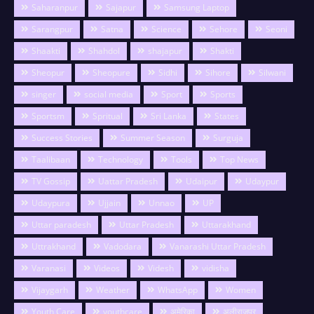
Saharanpur
Sajapur
Samsung Laptop
Sarangpur
Satna
Science
Sehore
Seoni
Shaakti
Shahdol
shajapur
Shakti
Sheopur
Sheopure
Sidhi
Sihore
Silwani
singer
social media
Sport
Sports
Sportsm
Spritual
Sri Lanka
States
Success Stories
Summer Season
Surguja
Taalibaan
Technology
Tools
Top News
TV Gossip
Uattar Pradesh
Udaipur
Udaypur
Udaypura
Ujjain
Unnao
UP
Uttar paradesh
Uttar Pradesh
Uttarakhand
Uttrakhand
Vadodara
Vanarashi Uttar Pradesh
Varanasi
Videos
Videsh
vidisha
Vijaygarh
Weather
WhatsApp
Women
Youth Care
youthcare
अमेरिका
अलीराजपुर