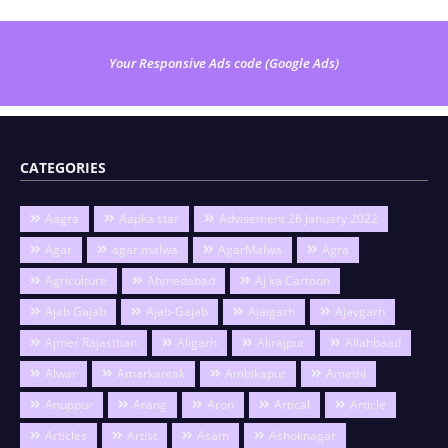
Your Responsive Ads code (Google Ads)
CATEGORIES
Aagra
Aapka star
Advisement 26 January 2022
Agar
agar malwa
AgarMalwa
Agra
Agriculture
Ahmedabad
Aj ka Cartoon
Ajab Gajab
Ajab-Gajab
Ajaigarh
Ajaygarh
Ajmer Rajasthan
Aligarh
Alirajpur
Allahbaad
Alwar
Amarkantak
Ambikapur
Amethi
Anuppur
Arang
Aron
Artical
Article
Articles
Artist
Asam
Ashoknagar