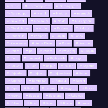
Music
Narmadapuram
Narsinghgarh
Narsinghpur
Nashik
National
neemach
New Dehli
New Delhi
Noida
Nursinghpur
Obaidullaganj
outfits
Pakistaan
Pakistan
Panchkula
Panipath
Panjab
Panna
Paraswada
Petrol Diesel
Photo
Poetries
Poitics
pol
Politics
Prayagraj
Punjab
Rachi
Raebareli
Raghogarh
raigarh
Railway
Rain
Raipur
Raisen
Rajastha
Rajasthan
Rajgarh
Rajnandgao
Rajpur
Rajsthan
Ramnagar
Rampur
Ranchi
Rape
Rasifal
ratlam
Raygarh
Raypur
recent
Recipes
Religions
Religious
Relison
Reva
Rewa
Russia
Sagar