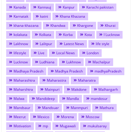
Kanada
Kannauj
Kanpur
Karachi pakistan
Karnatak
katni
Khana Khazana
khana-khazana
Khandwa
Khargone
Khurai
kolakata
Kolkata
Korba
Kota
l Lucknow
Lakhnow
Lalitpur
Latest News
life style
lifestyle
Live
Local News
London
Lucknow
Ludhiana
Lukhnow
Machalpur
Madhaya Pradesh
Madhya Pradesh
madhyaPradesh
Maharashtra
Maharastra
Maharatra
Maharshtra
Mainpuri
Makdone
Malhargarh
Malwa
Mandideep
Mandla
mandosur
Mandsaur
Mandsuar
Manmpuri
Mathura
Meerut
Mexico
Morena
Moscow
Motivation
mp
Mugawali
mukulsaray