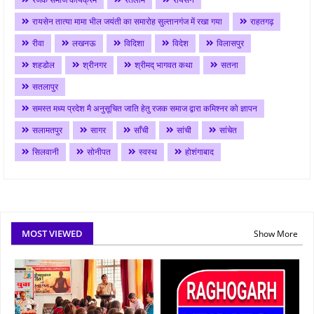
रायसेन तात्या मामा भील जयंती का समारोह सुल्तानगंज में रखा गया
राहतगढ़
रीवा
लखनऊ
विदिशा
विदेश
विलासपुर
शहडोल
श्रीनगर
श्रीमद् भागवत कथा
सतना
सतलापुर
समस्त मध्य प्रदेश मै अनुसूचित जाति हेतु रजक समाज द्वारा कमिश्नर को ज्ञापन
सलामतपुर
सागर
साँची
सांची
सांचेत
सिलवानी
सोनीपत
स्वस्थ
होशंगाबाद
MOST VIEWED
Show More