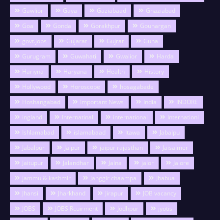
Gawlior
Gaya
Gaziabaad
Ghaziabad
Goa
Gonda
Gorakhpur
Gouhargan
govt.jobs
Gujarat
Gujrat
Guna
Gurugram
Guwahati
Gwalior
Harda
Hariyna
Haryana
Health
History
Hollywood
Horoscope
hosagabade
Hoshangabad
Important News
India
INDORE
ingland
Internatinal
international
Internationl
Ishlamabad
islamabaad
Itawa
Jabalpu
Jabalpur
Jaipur
jaipur rajasthan
Jaisalmer
Jaitupur
Jalandhar
Jalna
jalor
Jalore
jammu & kashmir
Janggir chaampa
Jhabua
Jhansi
Jharkhand
Jirapur
JOB vacancy
JOBS
JOBS Rcuirment
Jodhpur
jyotis