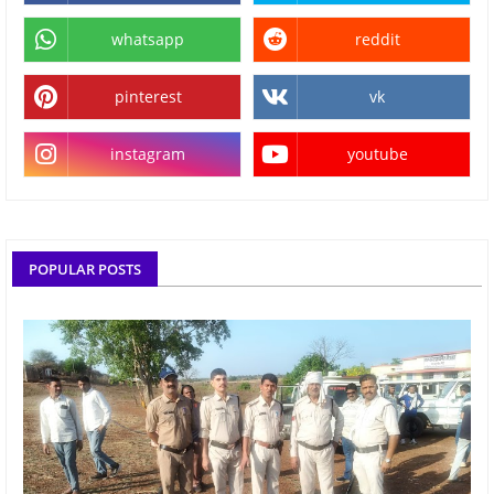
whatsapp
reddit
pinterest
vk
instagram
youtube
POPULAR POSTS