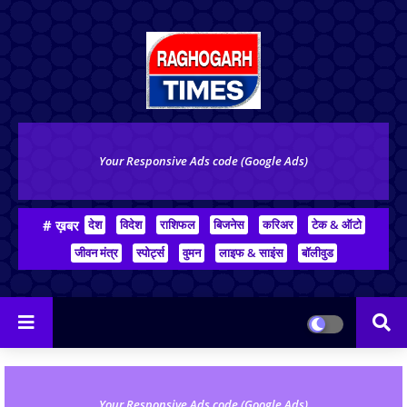
Your Responsive Ads code (Google Ads)
# ख़बर
देश
विदेश
राशिफल
बिजनेस
करिअर
टेक & ऑटो
जीवन मंत्र
स्पोर्ट्स
वुमन
लाइफ & साइंस
बॉलीवुड
Your Responsive Ads code (Google Ads)