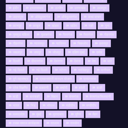
इंदौर
इस्लामाबाद
उज्जैन
उत्तराखंड
उदयपुरा
उदायपुरा
ओबेदुल्लागंज
औबेदुल्लागंज
कथा वाचन
कानपुर
काबुल
खंडवा
खंडेरा
गङी
गुना
गुमशुदा महिला
गुलाबगंज
गैतरगंज
गैरतगंज
गोहरगंज
गौहरगंज
ग्यारसपुर
ग्वालियर
चिकलोद
छतरपुर
जबलपुर
जयपुर
जोधपुर
दक्षिण मुंबई
दमोह
दिल्ली
दीवानगंज
देवनगर
देवास
देश
धार
नई दिल्ली
नई दिल्ली
नटेरन
नरसिंहपुर
पानीपत
पुणे महाराष्ट्र
प्रधानमंत्री मानधन योजना
प्रयागराज
प्रेस विज्ञप्ति
बङवानी
बम्होरी
बरेली
बाङी
बाडी
बाराबंकी
बिहार
बेगमगंज
बेगमगंज/सिलवानी
भारत
भिंड
भोपाल
मंडीदीप
मण्डीदीप
मध्यप्रदेश
मुंबई
मुरादाबाद
मुरैना
मैहर
रजक समाज कार्यक्रम
रतलाम
रायसेन