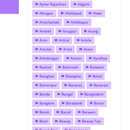
Ajmer Rajasthan
Aligarh
Alirajpur
Allahbaad
Alwar
Amarkantak
Ambikapur
Amethi
Anuppur
Arang
Aron
Artical
Article
Articles
Artist
Asam
Ashoknagar
Assam
Ayodhya
Baalod
Badrinath
Badwani
Balaghat
Balalghat
Balod
Balrampur
Banaras
Banarasi
Banda
Bangal
Bangladesh
Banglore
Barabanki
Baran
Bareli
Barod
Barwani
Basti
Beauty
Beauty Tips