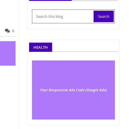
0
HEALTH
Your Responsive Ads Code (Google Ads)