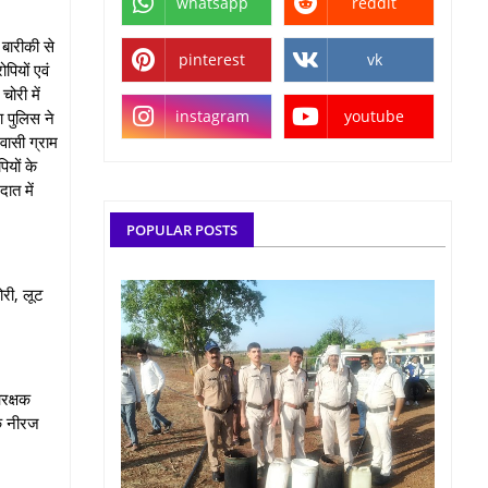
whatsapp
reddit
बारीकी से
pinterest
vk
पियों एवं
ोरी में
instagram
youtube
ा पुलिस ने
िवासी ग्राम
ियों के
ात में
POPULAR POSTS
ोरी, लूट
रक्षक
षक नीरज