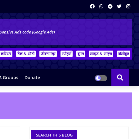
ponsive Ads code (Google Ads)
करिअर
टेक & ऑटो
जीवन मंत्र
स्पोर्ट्स
वुमन
लाइफ & साइंस
बॉलीवुड
 Groups
Donate
SEARCH THIS BLOG