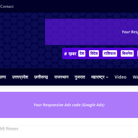
Contact
Your Res
# ख़बर
देश
विदेश
राशिफल
बिजनेस
याणा
उत्तरप्रदेश
छत्तीसगढ़
राजस्थान
गुजरात
महाराष्ट्र
Video
WA
Your Responsive Ads code (Google Ads)
ोपी गिरफ्तार