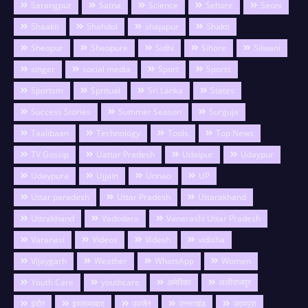
Sarangpur
Satna
Science
Sehore
Seoni
Shaakti
Shahdol
shajapur
Shakti
Sheopur
Sheopure
Sidhi
Sihore
Silwani
singer
social media
Sport
Sports
Sportsm
Spritual
Sri Lanka
States
Success Stories
Summer Season
Surguja
Taalibaan
Technology
Tools
Top News
TV Gossip
Uattar Pradesh
Udaipur
Udaypur
Udaypura
Ujjain
Unnao
UP
Uttar paradesh
Uttar Pradesh
Uttarakhand
Uttrakhand
Vadodara
Vanarashi Uttar Pradesh
Varanasi
Videos
Videsh
vidisha
Vijaygarh
Weather
WhatsApp
Women
Youth Care
youthcare
अमेरिका
अलीराजपुर
इंदौर
इस्लामाबाद
उज्जैन
उत्तराखंड
उदयपुरा