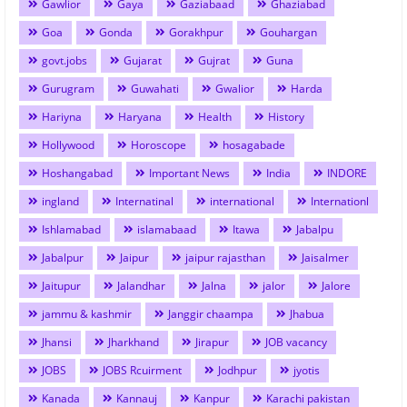
Gawlior
Gaya
Gaziabaad
Ghaziabad
Goa
Gonda
Gorakhpur
Gouhargan
govt.jobs
Gujarat
Gujrat
Guna
Gurugram
Guwahati
Gwalior
Harda
Hariyna
Haryana
Health
History
Hollywood
Horoscope
hosagabade
Hoshangabad
Important News
India
INDORE
ingland
Internatinal
international
Internationl
Ishlamabad
islamabaad
Itawa
Jabalpu
Jabalpur
Jaipur
jaipur rajasthan
Jaisalmer
Jaitupur
Jalandhar
Jalna
jalor
Jalore
jammu & kashmir
Janggir chaampa
Jhabua
Jhansi
Jharkhand
Jirapur
JOB vacancy
JOBS
JOBS Rcuirment
Jodhpur
jyotis
Kanada
Kannauj
Kanpur
Karachi pakistan