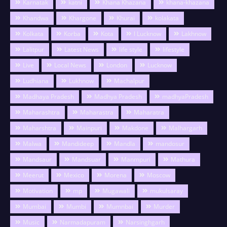
Karnatak
katni
Khana Khazana
khana-khazana
Khandwa
Khargone
Khurai
kolakata
Kolkata
Korba
Kota
l Lucknow
Lakhnow
Lalitpur
Latest News
life style
lifestyle
Live
Local News
London
Lucknow
Ludhiana
Lukhnow
Machalpur
Madhaya Pradesh
Madhya Pradesh
madhyaPradesh
Maharashtra
Maharastra
Maharatra
Maharshtra
Mainpuri
Makdone
Malhargarh
Malwa
Mandideep
Mandla
mandosur
Mandsaur
Mandsuar
Manmpuri
Mathura
Meerut
Mexico
Morena
Moscow
Motivation
mp
Mugawali
mukulsaray
Mumbai
Mumbi
Mumnbai
Murder
Music
Narmadapuram
Narsinghgarh