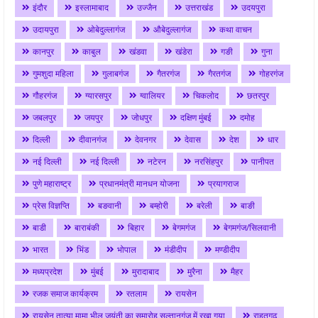
इंदौर
इस्लामाबाद
उज्जैन
उत्तराखंड
उदयपुरा
उदायपुरा
ओबेदुल्लागंज
औबेदुल्लागंज
कथा वाचन
कानपुर
काबुल
खंडवा
खंडेरा
गङी
गुना
गुमशुदा महिला
गुलाबगंज
गैतरगंज
गैरतगंज
गोहरगंज
गौहरगंज
ग्यारसपुर
ग्वालियर
चिकलोद
छतरपुर
जबलपुर
जयपुर
जोधपुर
दक्षिण मुंबई
दमोह
दिल्ली
दीवानगंज
देवनगर
देवास
देश
धार
नई दिल्ली
नई दिल्ली
नटेरन
नरसिंहपुर
पानीपत
पुणे महाराष्ट्र
प्रधानमंत्री मानधन योजना
प्रयागराज
प्रेस विज्ञप्ति
बङवानी
बम्होरी
बरेली
बाङी
बाडी
बाराबंकी
बिहार
बेगमगंज
बेगमगंज/सिलवानी
भारत
भिंड
भोपाल
मंडीदीप
मण्डीदीप
मध्यप्रदेश
मुंबई
मुरादाबाद
मुरैना
मैहर
रजक समाज कार्यक्रम
रतलाम
रायसेन
रायसेन तात्या मामा भील जयंती का समारोह सुल्तानगंज में रखा गया
राहतगढ़