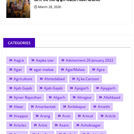
March 28, 2026
CATEGORIES
Aagra
Aapka star
Advisement 26 January 2022
Agar
agar malwa
AgarMalwa
Agra
Agriculture
Ahmedabad
Aj ka Cartoon
Ajab Gajab
Ajab-Gajab
Ajaigarh
Ajaygarh
Ajmer Rajasthan
Aligarh
Alirajpur
Allahbaad
Alwar
Amarkantak
Ambikapur
Amethi
Anuppur
Arang
Aron
Artical
Article
Articles
Artist
Asam
Ashoknagar