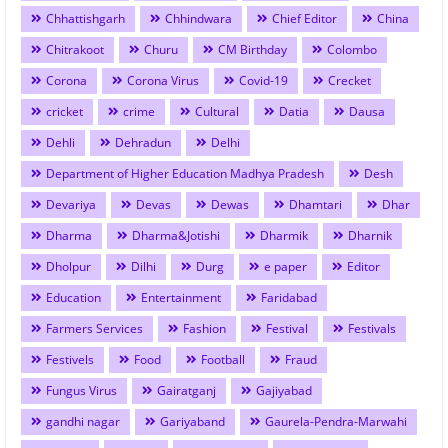
Chhattishgarh
Chhindwara
Chief Editor
China
Chitrakoot
Churu
CM Birthday
Colombo
Corona
Corona Virus
Covid-19
Crecket
cricket
crime
Cultural
Datia
Dausa
Dehli
Dehradun
Delhi
Department of Higher Education Madhya Pradesh
Desh
Devariya
Devas
Dewas
Dhamtari
Dhar
Dharma
Dharma&Jotishi
Dharmik
Dharnik
Dholpur
Dilhi
Durg
e paper
Editor
Education
Entertainment
Faridabad
Farmers Services
Fashion
Festival
Festivals
Festivels
Food
Football
Fraud
Fungus Virus
Gairatganj
Gajiyabad
gandhi nagar
Gariyaband
Gaurela-Pendra-Marwahi