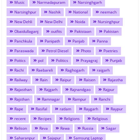
Music
Narmadapuram
Narsinghgarh
Narsinghpur
Nashik
National
neemach
New Dehli
New Delhi
Noida
Nursinghpur
Obaidullaganj
outfits
Pakistaan
Pakistan
Panchkula
Panipath
Panjab
Panna
Paraswada
Petrol Diesel
Photo
Poetries
Poitics
pol
Politics
Prayagraj
Punjab
Rachi
Raebareli
Raghogarh
raigarh
Railway
Rain
Raipur
Raisen
Rajastha
Rajasthan
Rajgarh
Rajnandgao
Rajpur
Rajsthan
Ramnagar
Rampur
Ranchi
Rape
Rasifal
ratlam
Raygarh
Raypur
recent
Recipes
Religions
Religious
Relison
Reva
Rewa
Russia
Sagar
Saharanpur
Sajapur
Samsung Laptop