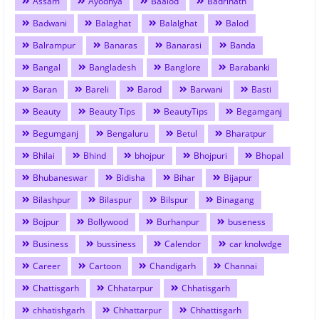
Assam
Ayodhya
Baalod
Badrinath
Badwani
Balaghat
Balalghat
Balod
Balrampur
Banaras
Banarasi
Banda
Bangal
Bangladesh
Banglore
Barabanki
Baran
Bareli
Barod
Barwani
Basti
Beauty
Beauty Tips
BeautyTips
Begamganj
Begumganj
Bengaluru
Betul
Bharatpur
Bhilai
Bhind
bhojpur
Bhojpuri
Bhopal
Bhubaneswar
Bidisha
Bihar
Bijapur
Bilashpur
Bilaspur
Bilspur
Binagang
Bojpur
Bollywood
Burhanpur
buseness
Business
bussiness
Calendor
car knolwdge
Career
Cartoon
Chandigarh
Channai
Chattisgarh
Chhatarpur
Chhatisgarh
chhatishgarh
Chhattarpur
Chhattisgarh