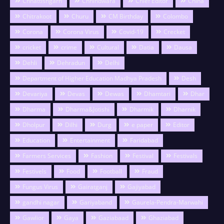
Chhattishgarh
Chhindwara
Chief Editor
China
Chitrakoot
Churu
CM Birthday
Colombo
Corona
Corona Virus
Covid-19
Crecket
cricket
crime
Cultural
Datia
Dausa
Dehli
Dehradun
Delhi
Department of Higher Education Madhya Pradesh
Desh
Devariya
Devas
Dewas
Dhamtari
Dhar
Dharma
Dharma&Jotishi
Dharmik
Dharnik
Dholpur
Dilhi
Durg
e paper
Editor
Education
Entertainment
Faridabad
Farmers Services
Fashion
Festival
Festivals
Festivels
Food
Football
Fraud
Fungus Virus
Gairatganj
Gajiyabad
gandhi nagar
Gariyaband
Gaurela-Pendra-Marwahi
Gawlior
Gaya
Gaziabaad
Ghaziabad