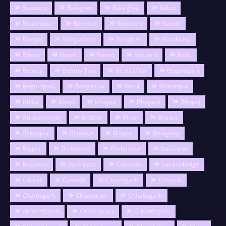
Badwani
Balaghat
Balalghat
Balod
Balrampur
Banaras
Banarasi
Banda
Bangal
Bangladesh
Banglore
Barabanki
Baran
Bareli
Barod
Barwani
Basti
Beauty
Beauty Tips
BeautyTips
Begamganj
Begumganj
Bengaluru
Betul
Bharatpur
Bhilai
Bhind
bhojpur
Bhojpuri
Bhopal
Bhubaneswar
Bidisha
Bihar
Bijapur
Bilashpur
Bilaspur
Bilspur
Binagang
Bojpur
Bollywood
Burhanpur
buseness
Business
bussiness
Calendor
car knolwdge
Career
Cartoon
Chandigarh
Channai
Chattisgarh
Chhatarpur
Chhatisgarh
chhatishgarh
Chhattarpur
Chhattisgarh