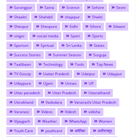
Sarangpur
Satna
Science
Sehore
Seoni
Shaakti
Shahdol
shajapur
Shakti
Sheopur
Sheopure
Sidhi
Sihore
Silwani
singer
social media
Sport
Sports
Sportsm
Spritual
Sri Lanka
States
Success Stories
Summer Season
Surguja
Taalibaan
Technology
Tools
Top News
TV Gossip
Uattar Pradesh
Udaipur
Udaypur
Udaypura
Ujjain
Unnao
UP
Uttar paradesh
Uttar Pradesh
Uttarakhand
Uttrakhand
Vadodara
Vanarashi Uttar Pradesh
Varanasi
Videos
Videsh
vidisha
Vijaygarh
Weather
WhatsApp
Women
Youth Care
youthcare
अमेरिका
अलीराजपुर