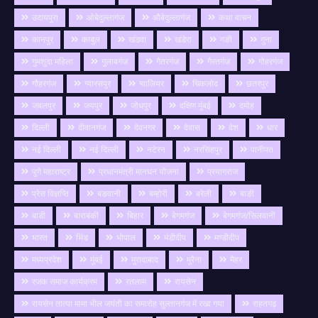
उदायपुरा
ओबेदुल्लागंज
औबेदुल्लागंज
कथा वाचन
कानपुर
काबुल
खंडवा
खंडेरा
गङी
गुना
गुमशुदा महिला
गुलाबगंज
गैतरगंज
गैरतगंज
गोहरगंज
गौहरगंज
ग्यारसपुर
ग्वालियर
चिकलोद
छतरपुर
जबलपुर
जयपुर
जोधपुर
दक्षिण मुंबई
दमोह
दिल्ली
दीवानगंज
देवनगर
देवास
देश
धार
नई दिल्ली
नई दिल्ली
नटेरन
नरसिंहपुर
पानीपत
पुणे महाराष्ट्र
प्रधानमंत्री मानधन योजना
प्रयागराज
प्रेस विज्ञप्ति
बङवानी
बम्होरी
बरेली
बाङी
बाडी
बाराबंकी
बिहार
बेगमगंज
बेगमगंज/सिलवानी
भारत
भिंड
भोपाल
मंडीदीप
मण्डीदीप
मध्यप्रदेश
मुंबई
मुरादाबाद
मुरैना
मैहर
रजक समाज कार्यक्रम
रतलाम
रायसेन
रायसेन तात्या मामा भील जयंती का समारोह सुल्तानगंज में रखा गया
राहतगढ़