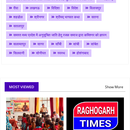
रीवा
लखनऊ
विदिशा
विदेश
विलासपुर
शहडोल
श्रीनगर
श्रीमद् भागवत कथा
सतना
सतलापुर
समस्त मध्य प्रदेश मै अनुसूचित जाति हेतु रजक समाज द्वारा कमिश्नर को ज्ञापन
सलामतपुर
सागर
साँची
सांची
सांचेत
सिलवानी
सोनीपत
स्वस्थ
होशंगाबाद
MOST VIEWED
Show More