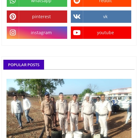
whatsapp
reddit
pinterest
vk
instagram
youtube
POPULAR POSTS