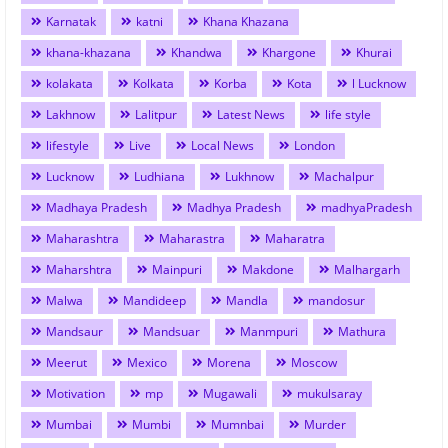
Karnatak
katni
Khana Khazana
khana-khazana
Khandwa
Khargone
Khurai
kolakata
Kolkata
Korba
Kota
l Lucknow
Lakhnow
Lalitpur
Latest News
life style
lifestyle
Live
Local News
London
Lucknow
Ludhiana
Lukhnow
Machalpur
Madhaya Pradesh
Madhya Pradesh
madhyaPradesh
Maharashtra
Maharastra
Maharatra
Maharshtra
Mainpuri
Makdone
Malhargarh
Malwa
Mandideep
Mandla
mandosur
Mandsaur
Mandsuar
Manmpuri
Mathura
Meerut
Mexico
Morena
Moscow
Motivation
mp
Mugawali
mukulsaray
Mumbai
Mumbi
Mumnbai
Murder