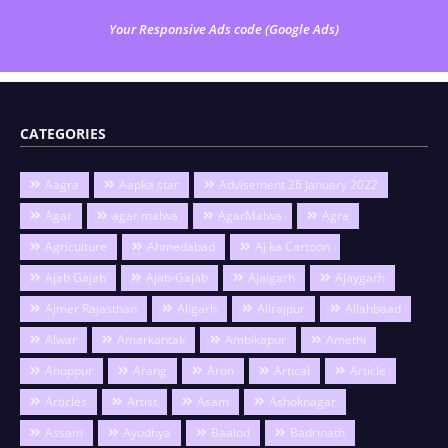
Your Responsive Ads code (Google Ads)
CATEGORIES
Aagra
Aapka star
Advisement 26 January 2022
Agar
agar malwa
AgarMalwa
Agra
Agriculture
Ahmedabad
Aj ka Cartoon
Ajab Gajab
Ajab-Gajab
Ajaigarh
Ajaygarh
Ajmer Rajasthan
Aligarh
Alirajpur
Allahbaad
Alwar
Amarkantak
Ambikapur
Amethi
Anuppur
Arang
Aron
Artical
Article
Articles
Artist
Asam
Ashoknagar
Assam
Ayodhya
Baalod
Badrinath