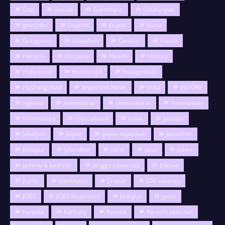
Goa
Gonda
Gorakhpur
Gouhargan
govt.jobs
Gujarat
Gujrat
Guna
Gurugram
Guwahati
Gwalior
Harda
Hariyna
Haryana
Health
History
Hollywood
Horoscope
hosagabade
Hoshangabad
Important News
India
INDORE
ingland
Internatinal
international
Internationl
Ishlamabad
islamabaad
Itawa
Jabalpu
Jabalpur
Jaipur
jaipur rajasthan
Jaisalmer
Jaitupur
Jalandhar
Jalna
jalor
Jalore
jammu & kashmir
Janggir chaampa
Jhabua
Jhansi
Jharkhand
Jirapur
JOB vacancy
JOBS
JOBS Rcuirment
Jodhpur
jyotis
Kanada
Kannauj
Kanpur
Karachi pakistan