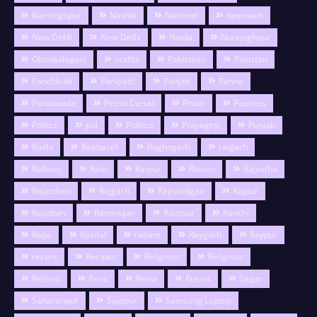
Narsinghpur
Nashik
National
neemach
New Dehli
New Delhi
Noida
Nursinghpur
Obaidullaganj
outfits
Pakistaan
Pakistan
Panchkula
Panipath
Panjab
Panna
Paraswada
Petrol Diesel
Photo
Poetries
Poitics
pol
Politics
Prayagraj
Punjab
Rachi
Raebareli
Raghogarh
raigarh
Railway
Rain
Raipur
Raisen
Rajastha
Rajasthan
Rajgarh
Rajnandgao
Rajpur
Rajsthan
Ramnagar
Rampur
Ranchi
Rape
Rasifal
ratlam
Raygarh
Raypur
recent
Recipes
Religions
Religious
Relison
Reva
Rewa
Russia
Sagar
Saharanpur
Sajapur
Samsung Laptop