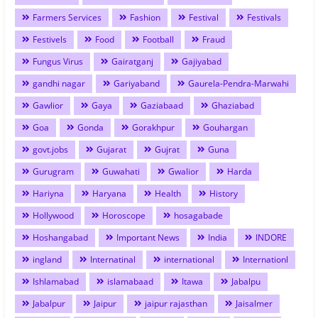
Farmers Services
Fashion
Festival
Festivals
Festivels
Food
Football
Fraud
Fungus Virus
Gairatganj
Gajiyabad
gandhi nagar
Gariyaband
Gaurela-Pendra-Marwahi
Gawlior
Gaya
Gaziabaad
Ghaziabad
Goa
Gonda
Gorakhpur
Gouhargan
govt.jobs
Gujarat
Gujrat
Guna
Gurugram
Guwahati
Gwalior
Harda
Hariyna
Haryana
Health
History
Hollywood
Horoscope
hosagabade
Hoshangabad
Important News
India
INDORE
ingland
Internatinal
international
Internationl
Ishlamabad
islamabaad
Itawa
Jabalpu
Jabalpur
Jaipur
jaipur rajasthan
Jaisalmer