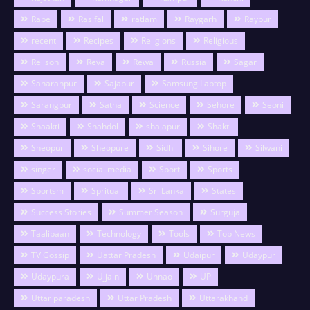
Rape
Rasifal
ratlam
Raygarh
Raypur
recent
Recipes
Religions
Religious
Relison
Reva
Rewa
Russia
Sagar
Saharanpur
Sajapur
Samsung Laptop
Sarangpur
Satna
Science
Sehore
Seoni
Shaakti
Shahdol
shajapur
Shakti
Sheopur
Sheopure
Sidhi
Sihore
Silwani
singer
social media
Sport
Sports
Sportsm
Spritual
Sri Lanka
States
Success Stories
Summer Season
Surguja
Taalibaan
Technology
Tools
Top News
TV Gossip
Uattar Pradesh
Udaipur
Udaypur
Udaypura
Ujjain
Unnao
UP
Uttar paradesh
Uttar Pradesh
Uttarakhand