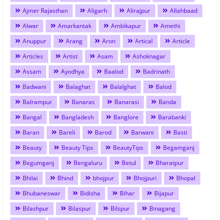
Ajmer Rajasthan
Aligarh
Alirajpur
Allahbaad
Alwar
Amarkantak
Ambikapur
Amethi
Anuppur
Arang
Aron
Artical
Article
Articles
Artist
Asam
Ashoknagar
Assam
Ayodhya
Baalod
Badrinath
Badwani
Balaghat
Balalghat
Balod
Balrampur
Banaras
Banarasi
Banda
Bangal
Bangladesh
Banglore
Barabanki
Baran
Bareli
Barod
Barwani
Basti
Beauty
Beauty Tips
BeautyTips
Begamganj
Begumganj
Bengaluru
Betul
Bharatpur
Bhilai
Bhind
bhojpur
Bhojpuri
Bhopal
Bhubaneswar
Bidisha
Bihar
Bijapur
Bilashpur
Bilaspur
Bilspur
Binagang