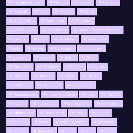
Farmers Services
Fashion
Festival
Festivals
Festivels
Food
Football
Fraud
Fungus Virus
Gairatganj
Gajiyabad
gandhi nagar
Gariyaband
Gaurela-Pendra-Marwahi
Gawlior
Gaya
Gaziabaad
Ghaziabad
Goa
Gonda
Gorakhpur
Gouhargan
govt.jobs
Gujarat
Gujrat
Guna
Gurugram
Guwahati
Gwalior
Harda
Hariyna
Haryana
Health
History
Hollywood
Horoscope
hosagabade
Hoshangabad
Important News
India
INDORE
ingland
Internatinal
international
Internationl
Ishlamabad
islamabaad
Itawa
Jabalpu
Jabalpur
Jaipur
jaipur rajasthan
Jaisalmer
Jaitupur
Jalandhar
Jalna
jalor
Jalore