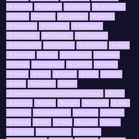
Business
bussiness
Calendor
car knolwdge
Career
Cartoon
Chandigarh
Channai
Chattisgarh
Chhatarpur
Chhatisgarh
chhatishgarh
Chhattarpur
Chhattisgarh
Chhattishgarh
Chhindwara
Chief Editor
China
Chitrakoot
Churu
CM Birthday
Colombo
Corona
Corona Virus
Covid-19
Crecket
cricket
crime
Cultural
Datia
Dausa
Dehli
Dehradun
Delhi
Department of Higher Education Madhya Pradesh
Desh
Devariya
Devas
Dewas
Dhamtari
Dhar
Dharma
Dharma&Jotishi
Dharmik
Dharnik
Dholpur
Dilhi
Durg
e paper
Editor
Education
Entertainment
Faridabad