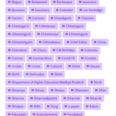
Bojpur
Bollywood
Burhanpur
buseness
Business
bussiness
Calendor
car knolwdge
Career
Cartoon
Chandigarh
Channai
Chattisgarh
Chhatarpur
Chhatisgarh
chhatishgarh
Chhattarpur
Chhattisgarh
Chhattishgarh
Chhindwara
Chief Editor
China
Chitrakoot
Churu
CM Birthday
Colombo
Corona
Corona Virus
Covid-19
Crecket
cricket
crime
Cultural
Datia
Dausa
Dehli
Dehradun
Delhi
Department of Higher Education Madhya Pradesh
Desh
Devariya
Devas
Dewas
Dhamtari
Dhar
Dharma
Dharma&Jotishi
Dharmik
Dharnik
Dholpur
Dilhi
Durg
e paper
Editor
Education
Entertainment
Faridabad