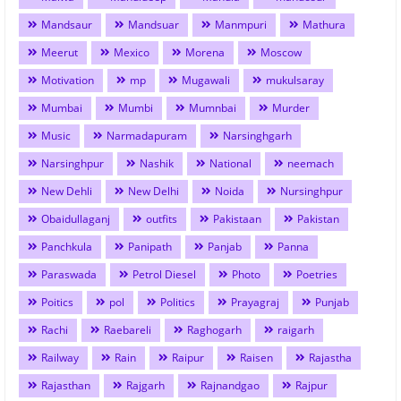
Mandsaur
Mandsuar
Manmpuri
Mathura
Meerut
Mexico
Morena
Moscow
Motivation
mp
Mugawali
mukulsaray
Mumbai
Mumbi
Mumnbai
Murder
Music
Narmadapuram
Narsinghgarh
Narsinghpur
Nashik
National
neemach
New Dehli
New Delhi
Noida
Nursinghpur
Obaidullaganj
outfits
Pakistaan
Pakistan
Panchkula
Panipath
Panjab
Panna
Paraswada
Petrol Diesel
Photo
Poetries
Poitics
pol
Politics
Prayagraj
Punjab
Rachi
Raebareli
Raghogarh
raigarh
Railway
Rain
Raipur
Raisen
Rajastha
Rajasthan
Rajgarh
Rajnandgao
Rajpur