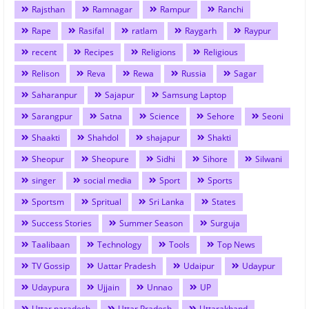
Rajsthan
Ramnagar
Rampur
Ranchi
Rape
Rasifal
ratlam
Raygarh
Raypur
recent
Recipes
Religions
Religious
Relison
Reva
Rewa
Russia
Sagar
Saharanpur
Sajapur
Samsung Laptop
Sarangpur
Satna
Science
Sehore
Seoni
Shaakti
Shahdol
shajapur
Shakti
Sheopur
Sheopure
Sidhi
Sihore
Silwani
singer
social media
Sport
Sports
Sportsm
Spritual
Sri Lanka
States
Success Stories
Summer Season
Surguja
Taalibaan
Technology
Tools
Top News
TV Gossip
Uattar Pradesh
Udaipur
Udaypur
Udaypura
Ujjain
Unnao
UP
Uttar paradesh
Uttar Pradesh
Uttarakhand