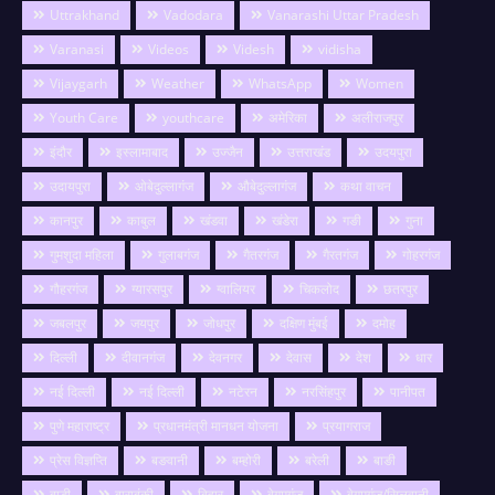
Uttrakhand
Vadodara
Vanarashi Uttar Pradesh
Varanasi
Videos
Videsh
vidisha
Vijaygarh
Weather
WhatsApp
Women
Youth Care
youthcare
अमेरिका
अलीराजपुर
इंदौर
इस्लामाबाद
उज्जैन
उत्तराखंड
उदयपुरा
उदायपुरा
ओबेदुल्लागंज
औबेदुल्लागंज
कथा वाचन
कानपुर
काबुल
खंडवा
खंडेरा
गङी
गुना
गुमशुदा महिला
गुलाबगंज
गैतरगंज
गैरतगंज
गोहरगंज
गौहरगंज
ग्यारसपुर
ग्वालियर
चिकलोद
छतरपुर
जबलपुर
जयपुर
जोधपुर
दक्षिण मुंबई
दमोह
दिल्ली
दीवानगंज
देवनगर
देवास
देश
धार
नई दिल्ली
नई दिल्ली
नटेरन
नरसिंहपुर
पानीपत
पुणे महाराष्ट्र
प्रधानमंत्री मानधन योजना
प्रयागराज
प्रेस विज्ञप्ति
बङवानी
बम्होरी
बरेली
बाङी
बाडी
बाराबंकी
बिहार
बेगमगंज
बेगमगंज/सिलवानी