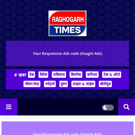
Your Responsive Ads code (Google Ads)
# ख़बर
देश
विदेश
राशिफल
बिजनेस
करिअर
टेक & ऑटो
जीवन मंत्र
स्पोर्ट्स
वुमन
लाइफ & साइंस
बॉलीवुड
Your Responsive Ads code (Google Ads)