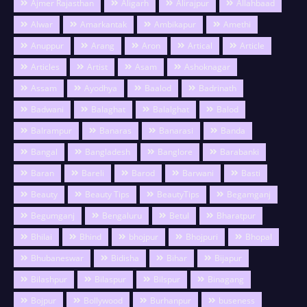
Ajmer Rajasthan
Aligarh
Alirajpur
Allahbaad
Alwar
Amarkantak
Ambikapur
Amethi
Anuppur
Arang
Aron
Artical
Article
Articles
Artist
Asam
Ashoknagar
Assam
Ayodhya
Baalod
Badrinath
Badwani
Balaghat
Balalghat
Balod
Balrampur
Banaras
Banarasi
Banda
Bangal
Bangladesh
Banglore
Barabanki
Baran
Bareli
Barod
Barwani
Basti
Beauty
Beauty Tips
BeautyTips
Begamganj
Begumganj
Bengaluru
Betul
Bharatpur
Bhilai
Bhind
bhojpur
Bhojpuri
Bhopal
Bhubaneswar
Bidisha
Bihar
Bijapur
Bilashpur
Bilaspur
Bilspur
Binagang
Bojpur
Bollywood
Burhanpur
buseness