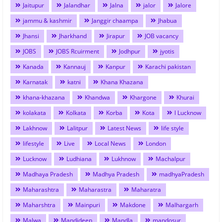
Jaitupur
Jalandhar
Jalna
jalor
Jalore
jammu & kashmir
Janggir chaampa
Jhabua
Jhansi
Jharkhand
Jirapur
JOB vacancy
JOBS
JOBS Rcuirment
Jodhpur
jyotis
Kanada
Kannauj
Kanpur
Karachi pakistan
Karnatak
katni
Khana Khazana
khana-khazana
Khandwa
Khargone
Khurai
kolakata
Kolkata
Korba
Kota
l Lucknow
Lakhnow
Lalitpur
Latest News
life style
lifestyle
Live
Local News
London
Lucknow
Ludhiana
Lukhnow
Machalpur
Madhaya Pradesh
Madhya Pradesh
madhyaPradesh
Maharashtra
Maharastra
Maharatra
Maharshtra
Mainpuri
Makdone
Malhargarh
Malwa
Mandideep
Mandla
mandosur