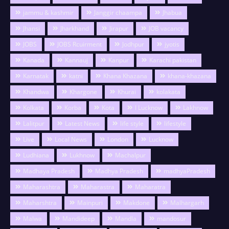
jammu & kashmir
Janggir chaampa
Jhabua
Jhansi
Jharkhand
Jirapur
JOB vacancy
JOBS
JOBS Rcuirment
Jodhpur
jyotis
Kanada
Kannauj
Kanpur
Karachi pakistan
Karnatak
katni
Khana Khazana
khana-khazana
Khandwa
Khargone
Khurai
kolakata
Kolkata
Korba
Kota
l Lucknow
Lakhnow
Lalitpur
Latest News
life style
lifestyle
Live
Local News
London
Lucknow
Ludhiana
Lukhnow
Machalpur
Madhaya Pradesh
Madhya Pradesh
madhyaPradesh
Maharashtra
Maharastra
Maharatra
Maharshtra
Mainpuri
Makdone
Malhargarh
Malwa
Mandideep
Mandla
mandosur