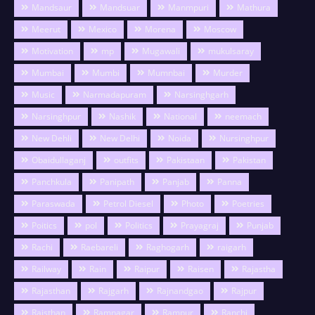
Mandsaur
Mandsuar
Manmpuri
Mathura
Meerut
Mexico
Morena
Moscow
Motivation
mp
Mugawali
mukulsaray
Mumbai
Mumbi
Mumnbai
Murder
Music
Narmadapuram
Narsinghgarh
Narsinghpur
Nashik
National
neemach
New Dehli
New Delhi
Noida
Nursinghpur
Obaidullaganj
outfits
Pakistaan
Pakistan
Panchkula
Panipath
Panjab
Panna
Paraswada
Petrol Diesel
Photo
Poetries
Poitics
pol
Politics
Prayagraj
Punjab
Rachi
Raebareli
Raghogarh
raigarh
Railway
Rain
Raipur
Raisen
Rajastha
Rajasthan
Rajgarh
Rajnandgao
Rajpur
Rajsthan
Ramnagar
Rampur
Ranchi