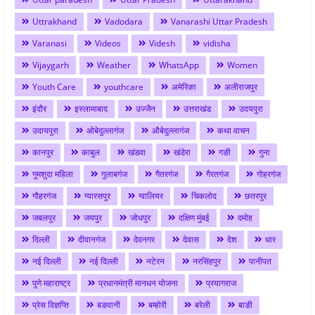
Uttrakhand
Vadodara
Vanarashi Uttar Pradesh
Varanasi
Videos
Videsh
vidisha
Vijaygarh
Weather
WhatsApp
Women
Youth Care
youthcare
अमेरिका
अलीराजपुर
इंदौर
इस्लामाबाद
उज्जैन
उत्तराखंड
उदयपुरा
उदायपुरा
ओबेदुल्लागंज
औबेदुल्लागंज
कथा वाचन
कानपुर
काबुल
खंडवा
खंडेरा
गङी
गुना
गुमशुदा महिला
गुलाबगंज
गैतरगंज
गैरतगंज
गोहरगंज
गौहरगंज
ग्यारसपुर
ग्वालियर
चिकलोद
छतरपुर
जबलपुर
जयपुर
जोधपुर
दक्षिण मुंबई
दमोह
दिल्ली
दीवानगंज
देवनगर
देवास
देश
धार
नई दिल्ली
नई दिल्ली
नटेरन
नरसिंहपुर
पानीपत
पुणे महाराष्ट्र
प्रधानमंत्री मानधन योजना
प्रयागराज
प्रेस विज्ञप्ति
बङवानी
बम्होरी
बरेली
बाङी