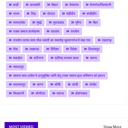
बाडी
बाराबंकी
बिहार
बेगमगंज
बेगमगंज/सिलवानी
भारत
भिंड
भोपाल
मंडीदीप
मण्डीदीप
मध्यप्रदेश
मुंबई
मुरादाबाद
मुरैना
मैहर
रजक समाज कार्यक्रम
रतलाम
रायसेन
रायसेन तात्या मामा भील जयंती का समारोह सुल्तानगंज में रखा गया
राहतगढ़
रीवा
लखनऊ
विदिशा
विदेश
विलासपुर
शहडोल
श्रीनगर
श्रीमद् भागवत कथा
सतना
सतलापुर
समस्त मध्य प्रदेश मै अनुसूचित जाति हेतु रजक समाज द्वारा कमिश्नर को ज्ञापन
सलामतपुर
सागर
साँची
सांची
सांचेत
सिलवानी
सोनीपत
स्वस्थ
होशंगाबाद
MOST VIEWED
Show More