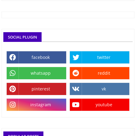
SOCIAL PLUGIN
facebook
twitter
whatsapp
reddit
pinterest
vk
instagram
youtube