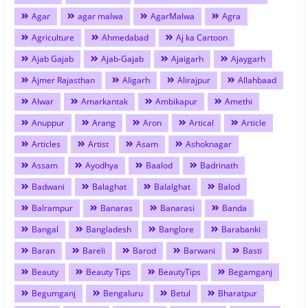
Agar
agar malwa
AgarMalwa
Agra
Agriculture
Ahmedabad
Aj ka Cartoon
Ajab Gajab
Ajab-Gajab
Ajaigarh
Ajaygarh
Ajmer Rajasthan
Aligarh
Alirajpur
Allahbaad
Alwar
Amarkantak
Ambikapur
Amethi
Anuppur
Arang
Aron
Artical
Article
Articles
Artist
Asam
Ashoknagar
Assam
Ayodhya
Baalod
Badrinath
Badwani
Balaghat
Balalghat
Balod
Balrampur
Banaras
Banarasi
Banda
Bangal
Bangladesh
Banglore
Barabanki
Baran
Bareli
Barod
Barwani
Basti
Beauty
Beauty Tips
BeautyTips
Begamganj
Begumganj
Bengaluru
Betul
Bharatpur