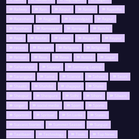
Railway
Rain
Raipur
Raisen
Rajastha
Rajasthan
Rajgarh
Rajnandgao
Rajpur
Rajsthan
Ramnagar
Rampur
Ranchi
Rape
Rasifal
ratlam
Raygarh
Raypur
recent
Recipes
Religions
Religious
Relison
Reva
Rewa
Russia
Sagar
Saharanpur
Sajapur
Samsung Laptop
Sarangpur
Satna
Science
Sehore
Seoni
Shaakti
Shahdol
shajapur
Shakti
Sheopur
Sheopure
Sidhi
Sihore
Silwani
singer
social media
Sport
Sports
Sportsm
Spritual
Sri Lanka
States
Success Stories
Summer Season
Surguja
Taalibaan
Technology
Tools
Top News