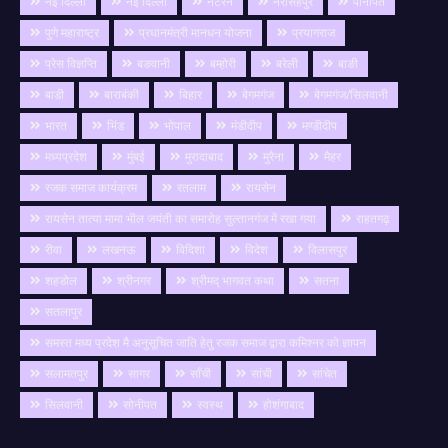
नई दिल्ली
नई दिल्ली
नटेरन
नरसिंहपुर
पानीपत
पुणे महाराष्ट्र
प्रधानमंत्री मानधन योजना
प्रयागराज
प्रेस विज्ञप्ति
बङवानी
बम्होरी
बरेली
बाङी
बाडी
बाराबंकी
बिहार
बेगमगंज
बेगमगंज/सिलवानी
भारत
भिंड
भोपाल
मंडीदीप
मण्डीदीप
मध्यप्रदेश
मुंबई
मुरादाबाद
मुरैना
मैहर
रजक समाज कार्यक्रम
रतलाम
रायसेन
रायसेन तात्या मामा भील जयंती का समारोह सुल्तानगंज में रखा गया
राहतगढ़
रीवा
लखनऊ
विदिशा
विदेश
विलासपुर
शहडोल
श्रीनगर
श्रीमद् भागवत कथा
सतना
सतलापुर
समस्त मध्य प्रदेश मै अनुसूचित जाति हेतु रजक समाज द्वारा कमिश्नर को ज्ञापन
सलामतपुर
सागर
साँची
सांची
सांचेत
सिलवानी
सोनीपत
स्वस्थ
होशंगाबाद