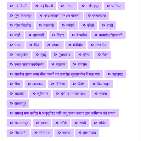
नई दिल्ली
नई दिल्ली
नटेरन
नरसिंहपुर
पानीपत
पुणे महाराष्ट्र
प्रधानमंत्री मानधन योजना
प्रयागराज
प्रेस विज्ञप्ति
बङवानी
बम्होरी
बरेली
बाङी
बाडी
बाराबंकी
बिहार
बेगमगंज
बेगमगंज/सिलवानी
भारत
भिंड
भोपाल
मंडीदीप
मण्डीदीप
मध्यप्रदेश
मुंबई
मुरादाबाद
मुरैना
मैहर
रजक समाज कार्यक्रम
रतलाम
रायसेन
रायसेन तात्या मामा भील जयंती का समारोह सुल्तानगंज में रखा गया
राहतगढ़
रीवा
लखनऊ
विदिशा
विदेश
विलासपुर
शहडोल
श्रीनगर
श्रीमद् भागवत कथा
सतना
सतलापुर
समस्त मध्य प्रदेश मै अनुसूचित जाति हेतु रजक समाज द्वारा कमिश्नर को ज्ञापन
सलामतपुर
सागर
साँची
सांची
सांचेत
सिलवानी
सोनीपत
स्वस्थ
होशंगाबाद