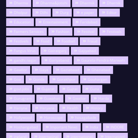
Dharma
Dharma&Jotishi
Dharmik
Dharnik
Dholpur
Dilhi
Durg
e paper
Editor
Education
Entertainment
Faridabad
Farmers Services
Fashion
Festival
Festivals
Festivels
Food
Football
Fraud
Fungus Virus
Gairatganj
Gajiyabad
gandhi nagar
Gariyaband
Gaurela-Pendra-Marwahi
Gawlior
Gaya
Gaziabaad
Ghaziabad
Goa
Gonda
Gorakhpur
Gouhargan
govt.jobs
Gujarat
Gujrat
Guna
Gurugram
Guwahati
Gwalior
Harda
Hariyna
Haryana
Health
History
Hollywood
Horoscope
hosagabade
Hoshangabad
Important News
India
INDORE
ingland
Internatinal
international
Internationl