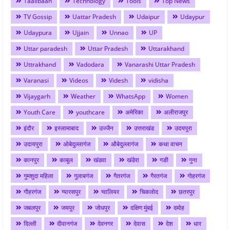
Taalibaan
Technology
Tools
Top News
TV Gossip
Uattar Pradesh
Udaipur
Udaypur
Udaypura
Ujjain
Unnao
UP
Uttar paradesh
Uttar Pradesh
Uttarakhand
Uttrakhand
Vadodara
Vanarashi Uttar Pradesh
Varanasi
Videos
Videsh
vidisha
Vijaygarh
Weather
WhatsApp
Women
Youth Care
youthcare
अमेरिका
अलीराजपुर
इंदौर
इस्लामाबाद
उज्जैन
उत्तराखंड
उदयपुरा
उदायपुरा
ओबेदुल्लागंज
औबेदुल्लागंज
कथा वाचन
कानपुर
काबुल
खंडवा
खंडेरा
गङी
गुना
गुमशुदा महिला
गुलाबगंज
गैतरगंज
गैरतगंज
गोहरगंज
गौहरगंज
ग्यारसपुर
ग्वालियर
चिकलोद
छतरपुर
जबलपुर
जयपुर
जोधपुर
दक्षिण मुंबई
दमोह
दिल्ली
दीवानगंज
देवनगर
देवास
देश
धार