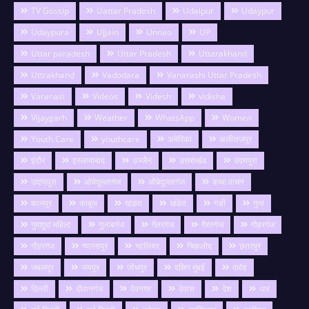
TV Gossip
Uattar Pradesh
Udaipur
Udaypur
Udaypura
Ujjain
Unnao
UP
Uttar paradesh
Uttar Pradesh
Uttarakhand
Uttrakhand
Vadodara
Vanarashi Uttar Pradesh
Varanasi
Videos
Videsh
vidisha
Vijaygarh
Weather
WhatsApp
Women
Youth Care
youthcare
अमेरिका
अलीराजपुर
इंदौर
इस्लामाबाद
उज्जैन
उत्तराखंड
उदयपुरा
उदायपुरा
ओबेदुल्लागंज
औबेदुल्लागंज
कथा वाचन
कानपुर
काबुल
खंडवा
खंडेरा
गङी
गुना
गुमशुदा महिला
गुलाबगंज
गैतरगंज
गैरतगंज
गोहरगंज
गौहरगंज
ग्यारसपुर
ग्वालियर
चिकलोद
छतरपुर
जबलपुर
जयपुर
जोधपुर
दक्षिण मुंबई
दमोह
दिल्ली
दीवानगंज
देवनगर
देवास
देश
धार