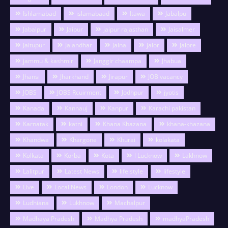
Ishlamabad
islamabaad
Itawa
Jabalpu
Jabalpur
Jaipur
jaipur rajasthan
Jaisalmer
Jaitupur
Jalandhar
Jalna
jalor
Jalore
jammu & kashmir
Janggir chaampa
Jhabua
Jhansi
Jharkhand
Jirapur
JOB vacancy
JOBS
JOBS Rcuirment
Jodhpur
jyotis
Kanada
Kannauj
Kanpur
Karachi pakistan
Karnatak
katni
Khana Khazana
khana-khazana
Khandwa
Khargone
Khurai
kolakata
Kolkata
Korba
Kota
l Lucknow
Lakhnow
Lalitpur
Latest News
life style
lifestyle
Live
Local News
London
Lucknow
Ludhiana
Lukhnow
Machalpur
Madhaya Pradesh
Madhya Pradesh
madhyaPradesh