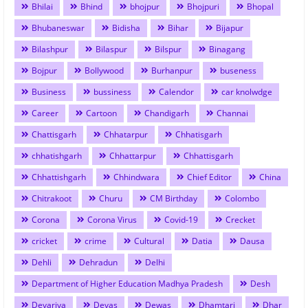
Bhilai
Bhind
bhojpur
Bhojpuri
Bhopal
Bhubaneswar
Bidisha
Bihar
Bijapur
Bilashpur
Bilaspur
Bilspur
Binagang
Bojpur
Bollywood
Burhanpur
buseness
Business
bussiness
Calendor
car knolwdge
Career
Cartoon
Chandigarh
Channai
Chattisgarh
Chhatarpur
Chhatisgarh
chhatishgarh
Chhattarpur
Chhattisgarh
Chhattishgarh
Chhindwara
Chief Editor
China
Chitrakoot
Churu
CM Birthday
Colombo
Corona
Corona Virus
Covid-19
Crecket
cricket
crime
Cultural
Datia
Dausa
Dehli
Dehradun
Delhi
Department of Higher Education Madhya Pradesh
Desh
Devariya
Devas
Dewas
Dhamtari
Dhar