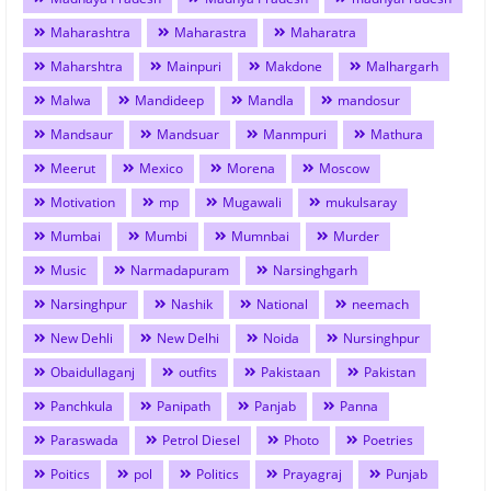
Maharashtra
Maharastra
Maharatra
Maharshtra
Mainpuri
Makdone
Malhargarh
Malwa
Mandideep
Mandla
mandosur
Mandsaur
Mandsuar
Manmpuri
Mathura
Meerut
Mexico
Morena
Moscow
Motivation
mp
Mugawali
mukulsaray
Mumbai
Mumbi
Mumnbai
Murder
Music
Narmadapuram
Narsinghgarh
Narsinghpur
Nashik
National
neemach
New Dehli
New Delhi
Noida
Nursinghpur
Obaidullaganj
outfits
Pakistaan
Pakistan
Panchkula
Panipath
Panjab
Panna
Paraswada
Petrol Diesel
Photo
Poetries
Poitics
pol
Politics
Prayagraj
Punjab