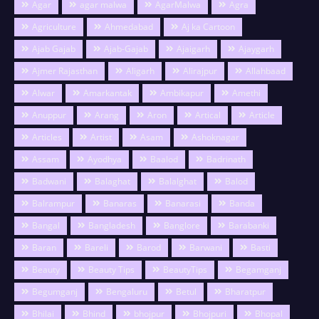
Agar
agar malwa
AgarMalwa
Agra
Agriculture
Ahmedabad
Aj ka Cartoon
Ajab Gajab
Ajab-Gajab
Ajaigarh
Ajaygarh
Ajmer Rajasthan
Aligarh
Alirajpur
Allahbaad
Alwar
Amarkantak
Ambikapur
Amethi
Anuppur
Arang
Aron
Artical
Article
Articles
Artist
Asam
Ashoknagar
Assam
Ayodhya
Baalod
Badrinath
Badwani
Balaghat
Balalghat
Balod
Balrampur
Banaras
Banarasi
Banda
Bangal
Bangladesh
Banglore
Barabanki
Baran
Bareli
Barod
Barwani
Basti
Beauty
Beauty Tips
BeautyTips
Begamganj
Begumganj
Bengaluru
Betul
Bharatpur
Bhilai
Bhind
bhojpur
Bhojpuri
Bhopal