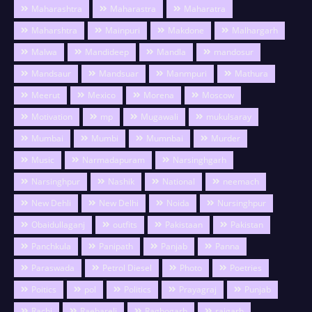
Maharashtra
Maharastra
Maharatra
Maharshtra
Mainpuri
Makdone
Malhargarh
Malwa
Mandideep
Mandla
mandosur
Mandsaur
Mandsuar
Manmpuri
Mathura
Meerut
Mexico
Morena
Moscow
Motivation
mp
Mugawali
mukulsaray
Mumbai
Mumbi
Mumnbai
Murder
Music
Narmadapuram
Narsinghgarh
Narsinghpur
Nashik
National
neemach
New Dehli
New Delhi
Noida
Nursinghpur
Obaidullaganj
outfits
Pakistaan
Pakistan
Panchkula
Panipath
Panjab
Panna
Paraswada
Petrol Diesel
Photo
Poetries
Poitics
pol
Politics
Prayagraj
Punjab
Rachi
Raebareli
Raghogarh
raigarh