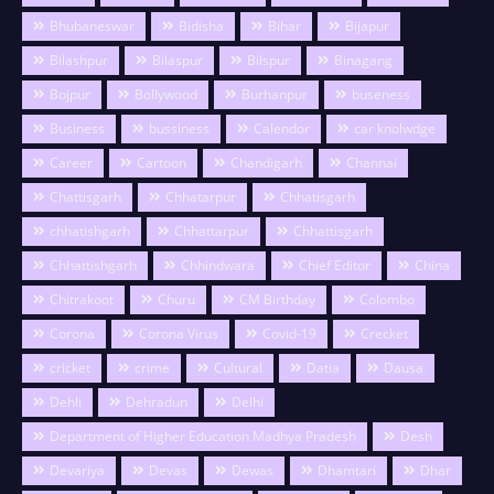
Bhubaneswar
Bidisha
Bihar
Bijapur
Bilashpur
Bilaspur
Bilspur
Binagang
Bojpur
Bollywood
Burhanpur
buseness
Business
bussiness
Calendor
car knolwdge
Career
Cartoon
Chandigarh
Channai
Chattisgarh
Chhatarpur
Chhatisgarh
chhatishgarh
Chhattarpur
Chhattisgarh
Chhattishgarh
Chhindwara
Chief Editor
China
Chitrakoot
Churu
CM Birthday
Colombo
Corona
Corona Virus
Covid-19
Crecket
cricket
crime
Cultural
Datia
Dausa
Dehli
Dehradun
Delhi
Department of Higher Education Madhya Pradesh
Desh
Devariya
Devas
Dewas
Dhamtari
Dhar