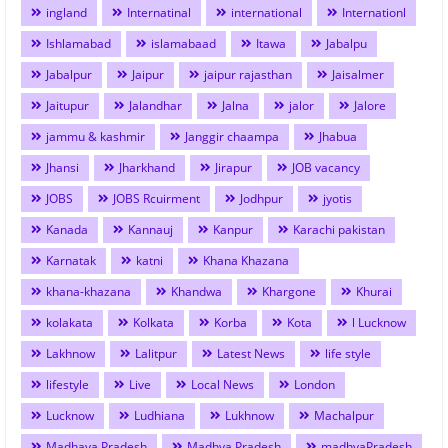
ingland
Internatinal
international
Internationl
Ishlamabad
islamabaad
Itawa
Jabalpu
Jabalpur
Jaipur
jaipur rajasthan
Jaisalmer
Jaitupur
Jalandhar
Jalna
jalor
Jalore
jammu & kashmir
Janggir chaampa
Jhabua
Jhansi
Jharkhand
Jirapur
JOB vacancy
JOBS
JOBS Rcuirment
Jodhpur
jyotis
Kanada
Kannauj
Kanpur
Karachi pakistan
Karnatak
katni
Khana Khazana
khana-khazana
Khandwa
Khargone
Khurai
kolakata
Kolkata
Korba
Kota
l Lucknow
Lakhnow
Lalitpur
Latest News
life style
lifestyle
Live
Local News
London
Lucknow
Ludhiana
Lukhnow
Machalpur
Madhaya Pradesh
Madhya Pradesh
madhyaPradesh