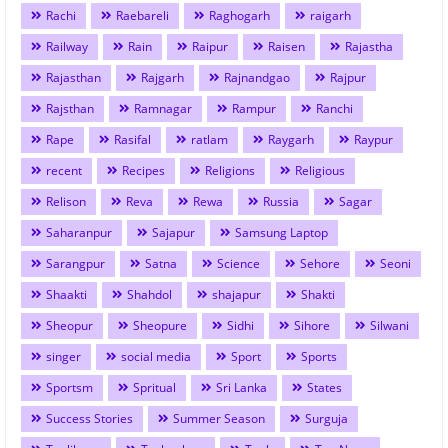
Rachi
Raebareli
Raghogarh
raigarh
Railway
Rain
Raipur
Raisen
Rajastha
Rajasthan
Rajgarh
Rajnandgao
Rajpur
Rajsthan
Ramnagar
Rampur
Ranchi
Rape
Rasifal
ratlam
Raygarh
Raypur
recent
Recipes
Religions
Religious
Relison
Reva
Rewa
Russia
Sagar
Saharanpur
Sajapur
Samsung Laptop
Sarangpur
Satna
Science
Sehore
Seoni
Shaakti
Shahdol
shajapur
Shakti
Sheopur
Sheopure
Sidhi
Sihore
Silwani
singer
social media
Sport
Sports
Sportsm
Spritual
Sri Lanka
States
Success Stories
Summer Season
Surguja