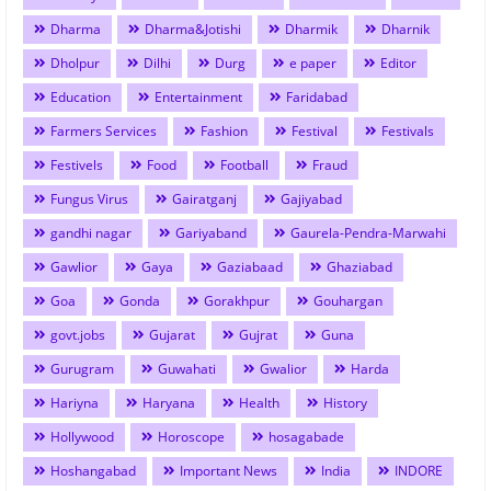
Dharma
Dharma&Jotishi
Dharmik
Dharnik
Dholpur
Dilhi
Durg
e paper
Editor
Education
Entertainment
Faridabad
Farmers Services
Fashion
Festival
Festivals
Festivels
Food
Football
Fraud
Fungus Virus
Gairatganj
Gajiyabad
gandhi nagar
Gariyaband
Gaurela-Pendra-Marwahi
Gawlior
Gaya
Gaziabaad
Ghaziabad
Goa
Gonda
Gorakhpur
Gouhargan
govt.jobs
Gujarat
Gujrat
Guna
Gurugram
Guwahati
Gwalior
Harda
Hariyna
Haryana
Health
History
Hollywood
Horoscope
hosagabade
Hoshangabad
Important News
India
INDORE