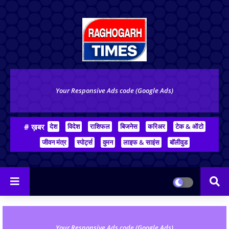
Your Responsive Ads code (Google Ads)
# ख़बर
देश
विदेश
राशिफल
बिजनेस
करिअर
टेक & ऑटो
जीवन मंत्र
स्पोर्ट्स
वुमन
लाइफ & साइंस
बॉलीवुड
Your Responsive Ads code (Google Ads)