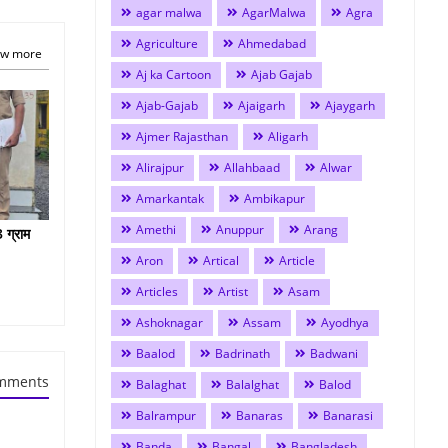
agar malwa
AgarMalwa
Agra
Agriculture
Ahmedabad
w more
Aj ka Cartoon
Ajab Gajab
Ajab-Gajab
Ajaigarh
Ajaygarh
Ajmer Rajasthan
Aligarh
Alirajpur
Allahbaad
Alwar
Amarkantak
Ambikapur
Amethi
Anuppur
Arang
 ग्राम
Aron
Artical
Article
Articles
Artist
Asam
Ashoknagar
Assam
Ayodhya
Baalod
Badrinath
Badwani
mments
Balaghat
Balalghat
Balod
Balrampur
Banaras
Banarasi
Banda
Bangal
Bangladesh