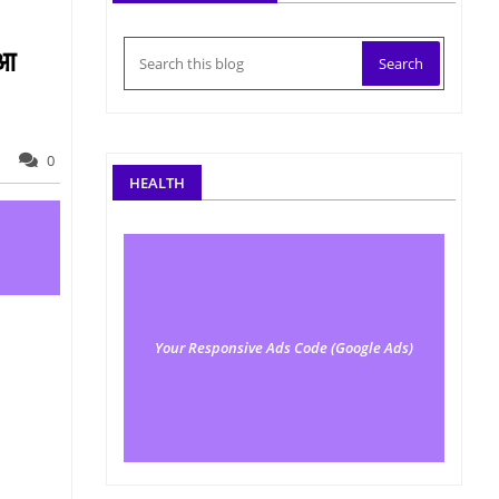
ुआ
0
HEALTH
Your Responsive Ads Code (Google Ads)