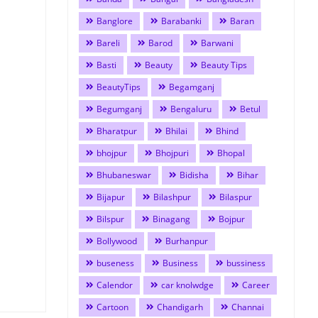
Banglore
Barabanki
Baran
Bareli
Barod
Barwani
Basti
Beauty
Beauty Tips
BeautyTips
Begamganj
Begumganj
Bengaluru
Betul
Bharatpur
Bhilai
Bhind
bhojpur
Bhojpuri
Bhopal
Bhubaneswar
Bidisha
Bihar
Bijapur
Bilashpur
Bilaspur
Bilspur
Binagang
Bojpur
Bollywood
Burhanpur
buseness
Business
bussiness
Calendor
car knolwdge
Career
Cartoon
Chandigarh
Channai