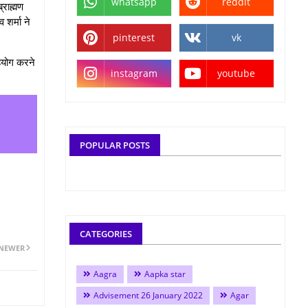
whatsapp
reddit
्राह्मण
 शर्मा ने
pinterest
vk
 सहयोग करने
instagram
youtube
POPULAR POSTS
CATEGORIES
NEWER
Aagra
Aapka star
Advisement 26 January 2022
Agar