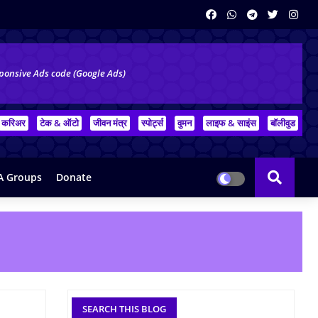
ponsive Ads code (Google Ads)
करिअर
टेक & ऑटो
जीवन मंत्र
स्पोर्ट्स
वुमन
लाइफ & साइंस
बॉलीवुड
 Groups
Donate
SEARCH THIS BLOG