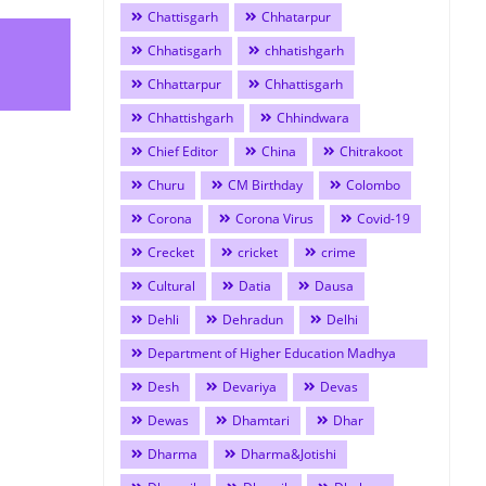
Chattisgarh
Chhatarpur
Chhatisgarh
chhatishgarh
Chhattarpur
Chhattisgarh
Chhattishgarh
Chhindwara
Chief Editor
China
Chitrakoot
Churu
CM Birthday
Colombo
Corona
Corona Virus
Covid-19
Crecket
cricket
crime
Cultural
Datia
Dausa
Dehli
Dehradun
Delhi
Department of Higher Education Madhya
Pradesh
Desh
Devariya
Devas
Dewas
Dhamtari
Dhar
Dharma
Dharma&Jotishi