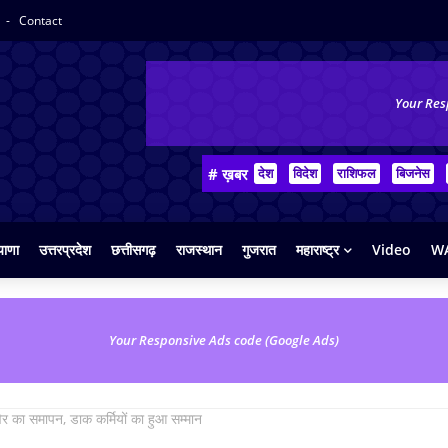
y
Contact
Your Res
# ख़बर
देश
विदेश
राशिफल
बिजनेस
याणा
उत्तरप्रदेश
छत्तीसगढ़
राजस्थान
गुजरात
महाराष्ट्र
Video
WA
Your Responsive Ads code (Google Ads)
िर का समापन, डाक कर्मियों का हुआ सम्मान