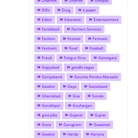
Dharmik
Dharnik
Dholpur
Dilhi
Durg
e paper
Editor
Education
Entertainment
Faridabad
Farmers Services
Fashion
Festival
Festivals
Festivels
Food
Football
Fraud
Fungus Virus
Gairatganj
Gajiyabad
gandhi nagar
Gariyaband
Gaurela-Pendra-Marwahi
Gawlior
Gaya
Gaziabaad
Ghaziabad
Goa
Gonda
Gorakhpur
Gouhargan
govt.jobs
Gujarat
Gujrat
Guna
Gurugram
Guwahati
Gwalior
Harda
Hariyna