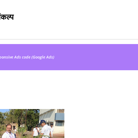
ंकल्प
ponsive Ads code (Google Ads)