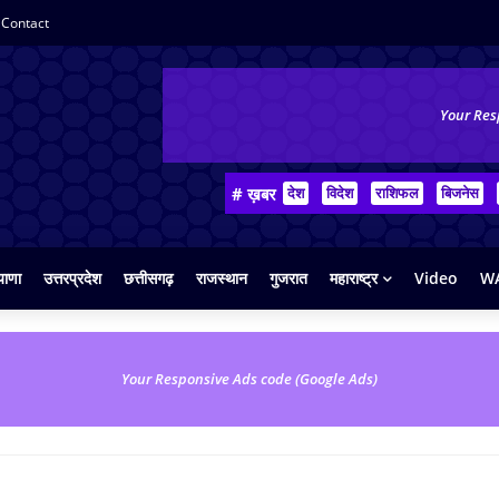
Contact
Your Res
# ख़बर
देश
विदेश
राशिफल
बिजनेस
याणा
उत्तरप्रदेश
छत्तीसगढ़
राजस्थान
गुजरात
महाराष्ट्र
Video
WA
Your Responsive Ads code (Google Ads)