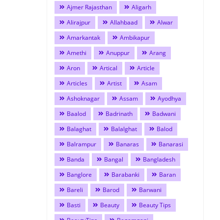
Ajmer Rajasthan
Aligarh
Alirajpur
Allahbaad
Alwar
Amarkantak
Ambikapur
Amethi
Anuppur
Arang
Aron
Artical
Article
Articles
Artist
Asam
Ashoknagar
Assam
Ayodhya
Baalod
Badrinath
Badwani
Balaghat
Balalghat
Balod
Balrampur
Banaras
Banarasi
Banda
Bangal
Bangladesh
Banglore
Barabanki
Baran
Bareli
Barod
Barwani
Basti
Beauty
Beauty Tips