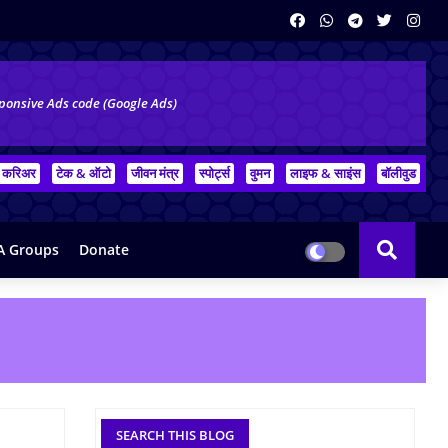
ponsive Ads code (Google Ads)
करिअर
टेक & ऑटो
जीवन मंत्र
स्पोर्ट्स
वुमन
लाइफ & साइंस
बॉलीवुड
 Groups
Donate
SEARCH THIS BLOG