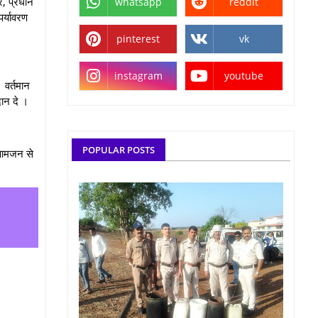
े, प्रधान
whatsapp
reddit
र्यावरण
pinterest
vk
instagram
youtube
 वर्तमान
दान दे ।
POPULAR POSTS
ी आमजन से
।