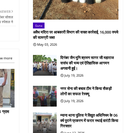
NEWER
तांबर सोशल
प स्पेशल ने
Guna
अवैध मदिरा पर आबकारी विभाग की सख्त कार्रवाई, 16,000 रुपये
की सामग्री जब्त
May 03, 2026
दिगंबर जैन मुनि श्रमण सागर जी महाराज
w more
ससंघ की भव्य एवं ऐतिहासिक आगमन
अगवानी हुई।
July 19, 2026
नगर सेना की बचाव टीम ने किया सैकड़ों
लोगों का सफल रेस्क्यू
July 19, 2026
 ग्राम
म्याना थाना पुलिस ने विद्युत अधिनियम के 06
वर्ष पुराने प्रकरण में फरार स्थाई वारंटी किया
गिरफ्तार
June 12, 2026