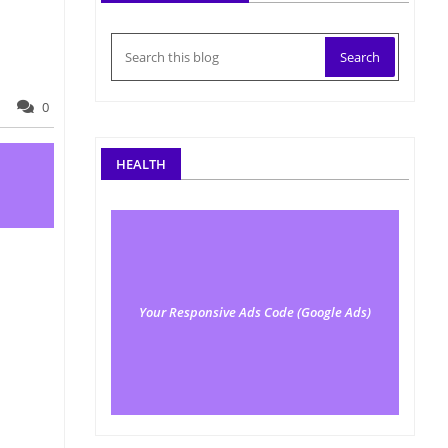
0
HEALTH
Your Responsive Ads Code (Google Ads)