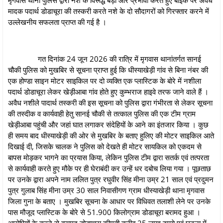
मादक पदार्थ डोडाचूरा की तस्करी करते नशे के दो सौदागरों को गिरफ्तार करने में
उल्लेखनीय सफलता प्राप्त की गई है ।
गत दिनांक 24 जून 2026 की रात्रि में मृगवास थानांतर्गत सानई
चौकी पुलिस को मुखबिर से सूचना प्राप्त हुई कि धीस्याखेड़ी गांव से बिना नंबर की
एक होण्डा साइन मोटर साइकिल पर दो व्यक्ति एक प्लास्टिक के बोरे में नशीला
पदार्थ डोडाचूरा लेकर खेड़ीआबा गांव होते हुए कुम्भराज हाइवे तरफ जाने वाले हैं ।
अवैध नशीले पादार्थ तस्करी की इस सूचना को पुलिस द्वारा गंभीरता से लेकर सूचना
की तस्दीक व कार्यवाही हेतु सानई चौकी से तत्काल पुलिस की एक टीम ग्राम
खेड़ीआबा पहुंची और जहां घात लगाकर संदेहियों के आने का इंतजार किया । कुछ
ही समय बाद धीस्याखेड़ी की ओर से मुखबिर के बताए हुलिए की मोटर साइकिल आते
दिखाई दी, जिसके चालक ने पुलिस को देखते ही मोटर सायकिल को एकदम से
बापस मोड़कर भागने का प्रयास किया, लेकिन पुलिस टीम द्वारा सतर्क एवं तत्परता
से कार्यवाही करते हुए मौके पर ही घेराबंदी कर उन्हें धर दबोच लिया गया । पूछताछ
पर उनके द्वारा अपने नाम ललित पुत्र रघुवीर सिंह मीना उम्र 21 साल एवं प्रदुमन
पुत्र गुलाब सिंह मीना उम्र 30 साल निवासीगण ग्राम धीस्याखेड़ी थाना मृगवास
जिला गुना के बताए । मुखबिर सूचना के आधार पर विधिवत तलाशी लेने पर उनके
पास मौजूद प्लास्टिक के बोरे से 51.900 किलोग्राम डोडाचूरा बरामद हुआ ।
आरोपियों के कब्जे से बरामद डोडाचूरा कीमती करीब 25 लाख रुपये एवं घटना में