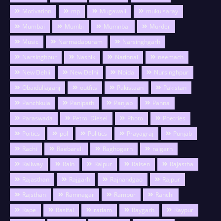
Motivation
mp
Mugawali
mukulsaray
Mumbai
Mumbi
Mumnbai
Murder
Music
Narmadapuram
Narsinghgarh
Narsinghpur
Nashik
National
neemach
New Dehli
New Delhi
Noida
Nursinghpur
Obaidullaganj
outfits
Pakistaan
Pakistan
Panchkula
Panipath
Panjab
Panna
Paraswada
Petrol Diesel
Photo
Poetries
Poitics
pol
Politics
Prayagraj
Punjab
Rachi
Raebareli
Raghogarh
raigarh
Railway
Rain
Raipur
Raisen
Rajastha
Rajasthan
Rajgarh
Rajnandgao
Rajpur
Rajsthan
Ramnagar
Rampur
Ranchi
Rape
Rasifal
ratlam
Raygarh
Raypur