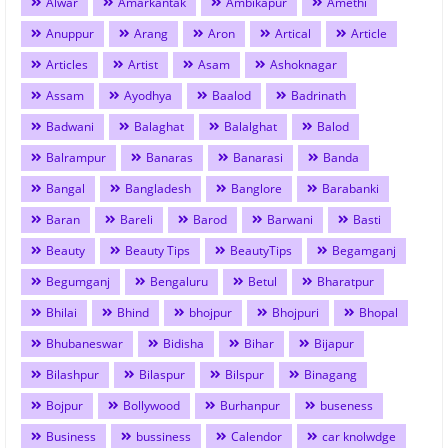
Alwar
Amarkantak
Ambikapur
Amethi
Anuppur
Arang
Aron
Artical
Article
Articles
Artist
Asam
Ashoknagar
Assam
Ayodhya
Baalod
Badrinath
Badwani
Balaghat
Balalghat
Balod
Balrampur
Banaras
Banarasi
Banda
Bangal
Bangladesh
Banglore
Barabanki
Baran
Bareli
Barod
Barwani
Basti
Beauty
Beauty Tips
BeautyTips
Begamganj
Begumganj
Bengaluru
Betul
Bharatpur
Bhilai
Bhind
bhojpur
Bhojpuri
Bhopal
Bhubaneswar
Bidisha
Bihar
Bijapur
Bilashpur
Bilaspur
Bilspur
Binagang
Bojpur
Bollywood
Burhanpur
buseness
Business
bussiness
Calendor
car knolwdge