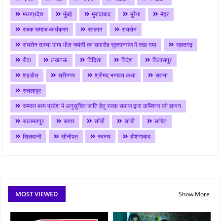
मध्यप्रदेश
मुंबई
मुरादाबाद
मुरैना
मैहर
रजक समाज कार्यक्रम
रतलाम
रायसेन
रायसेन तात्या मामा भील जयंती का समारोह सुल्तानगंज में रखा गया
राहतगढ़
रीवा
लखनऊ
विदिशा
विदेश
विलासपुर
शहडोल
श्रीनगर
श्रीमद् भागवत कथा
सतना
सतलापुर
समस्त मध्य प्रदेश मै अनुसूचित जाति हेतु रजक समाज द्वारा कमिश्नर को ज्ञापन
सलामतपुर
सागर
साँची
सांची
सांचेत
सिलवानी
सोनीपत
स्वस्थ
होशंगाबाद
MOST VIEWED
Show More