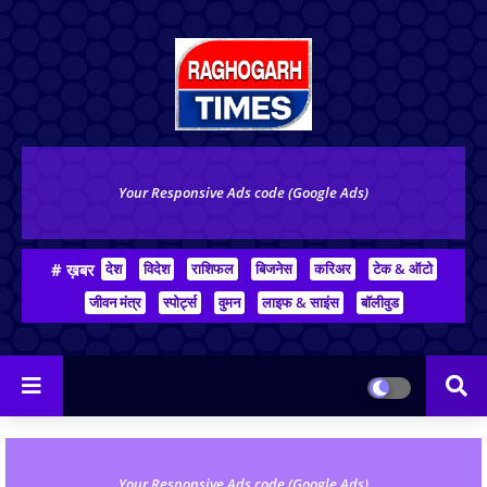
Your Responsive Ads code (Google Ads)
# ख़बर
देश
विदेश
राशिफल
बिजनेस
करिअर
टेक & ऑटो
जीवन मंत्र
स्पोर्ट्स
वुमन
लाइफ & साइंस
बॉलीवुड
Your Responsive Ads code (Google Ads)