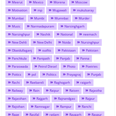
Meerut
Mexico
Morena
Moscow
Motivation
mp
Mugawali
mukulsaray
Mumbai
Mumbi
Mumnbai
Murder
Music
Narmadapuram
Narsinghgarh
Narsinghpur
Nashik
National
neemach
New Dehli
New Delhi
Noida
Nursinghpur
Obaidullaganj
outfits
Pakistaan
Pakistan
Panchkula
Panipath
Panjab
Panna
Paraswada
Petrol Diesel
Photo
Poetries
Poitics
pol
Politics
Prayagraj
Punjab
Rachi
Raebareli
Raghogarh
raigarh
Railway
Rain
Raipur
Raisen
Rajastha
Rajasthan
Rajgarh
Rajnandgao
Rajpur
Rajsthan
Ramnagar
Rampur
Ranchi
Rape
Rasifal
ratlam
Raygarh
Raypur