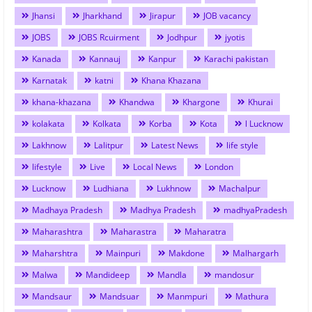
Jhansi
Jharkhand
Jirapur
JOB vacancy
JOBS
JOBS Rcuirment
Jodhpur
jyotis
Kanada
Kannauj
Kanpur
Karachi pakistan
Karnatak
katni
Khana Khazana
khana-khazana
Khandwa
Khargone
Khurai
kolakata
Kolkata
Korba
Kota
l Lucknow
Lakhnow
Lalitpur
Latest News
life style
lifestyle
Live
Local News
London
Lucknow
Ludhiana
Lukhnow
Machalpur
Madhaya Pradesh
Madhya Pradesh
madhyaPradesh
Maharashtra
Maharastra
Maharatra
Maharshtra
Mainpuri
Makdone
Malhargarh
Malwa
Mandideep
Mandla
mandosur
Mandsaur
Mandsuar
Manmpuri
Mathura