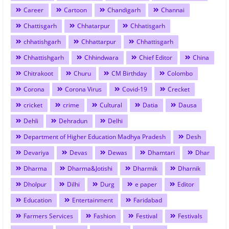
Career
Cartoon
Chandigarh
Channai
Chattisgarh
Chhatarpur
Chhatisgarh
chhatishgarh
Chhattarpur
Chhattisgarh
Chhattishgarh
Chhindwara
Chief Editor
China
Chitrakoot
Churu
CM Birthday
Colombo
Corona
Corona Virus
Covid-19
Crecket
cricket
crime
Cultural
Datia
Dausa
Dehli
Dehradun
Delhi
Department of Higher Education Madhya Pradesh
Desh
Devariya
Devas
Dewas
Dhamtari
Dhar
Dharma
Dharma&Jotishi
Dharmik
Dharnik
Dholpur
Dilhi
Durg
e paper
Editor
Education
Entertainment
Faridabad
Farmers Services
Fashion
Festival
Festivals