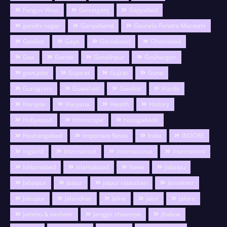
Fungus Virus
Gairatganj
Gajiyabad
gandhi nagar
Gariyaband
Gaurela-Pendra-Marwahi
Gawlior
Gaya
Gaziabaad
Ghaziabad
Goa
Gonda
Gorakhpur
Gouhargan
govt.jobs
Gujarat
Gujrat
Guna
Gurugram
Guwahati
Gwalior
Harda
Hariyna
Haryana
Health
History
Hollywood
Horoscope
hosagabade
Hoshangabad
Important News
India
INDORE
ingland
Internatinal
international
Internationl
Ishlamabad
islamabaad
Itawa
Jabalpu
Jabalpur
Jaipur
jaipur rajasthan
Jaisalmer
Jaitupur
Jalandhar
Jalna
jalor
Jalore
jammu & kashmir
Janggir chaampa
Jhabua