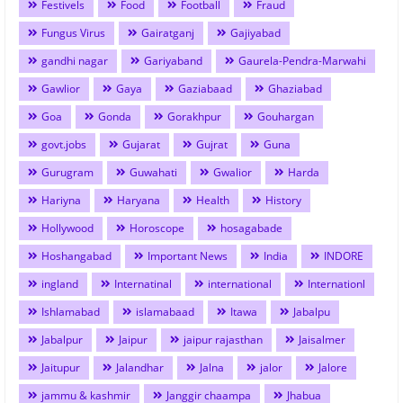
Festivels
Food
Football
Fraud
Fungus Virus
Gairatganj
Gajiyabad
gandhi nagar
Gariyaband
Gaurela-Pendra-Marwahi
Gawlior
Gaya
Gaziabaad
Ghaziabad
Goa
Gonda
Gorakhpur
Gouhargan
govt.jobs
Gujarat
Gujrat
Guna
Gurugram
Guwahati
Gwalior
Harda
Hariyna
Haryana
Health
History
Hollywood
Horoscope
hosagabade
Hoshangabad
Important News
India
INDORE
ingland
Internatinal
international
Internationl
Ishlamabad
islamabaad
Itawa
Jabalpu
Jabalpur
Jaipur
jaipur rajasthan
Jaisalmer
Jaitupur
Jalandhar
Jalna
jalor
Jalore
jammu & kashmir
Janggir chaampa
Jhabua