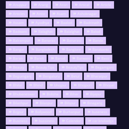
Anuppur
Arang
Aron
Artical
Article
Articles
Artist
Asam
Ashoknagar
Assam
Ayodhya
Baalod
Badrinath
Badwani
Balaghat
Balalghat
Balod
Balrampur
Banaras
Banarasi
Banda
Bangal
Bangladesh
Banglore
Barabanki
Baran
Bareli
Barod
Barwani
Basti
Beauty
Beauty Tips
BeautyTips
Begamganj
Begumganj
Bengaluru
Betul
Bharatpur
Bhilai
Bhind
bhojpur
Bhojpuri
Bhopal
Bhubaneswar
Bidisha
Bihar
Bijapur
Bilashpur
Bilaspur
Bilspur
Binagang
Bojpur
Bollywood
Burhanpur
buseness
Business
bussiness
Calendor
car knolwdge