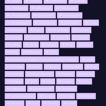
Career
Cartoon
Chandigarh
Channai
Chattisgarh
Chhatarpur
Chhatisgarh
chhatishgarh
Chhattarpur
Chhattisgarh
Chhattishgarh
Chhindwara
Chief Editor
China
Chitrakoot
Churu
CM Birthday
Colombo
Corona
Corona Virus
Covid-19
Crecket
cricket
crime
Cultural
Datia
Dausa
Dehli
Dehradun
Delhi
Department of Higher Education Madhya Pradesh
Desh
Devariya
Devas
Dewas
Dhamtari
Dhar
Dharma
Dharma&Jotishi
Dharmik
Dharnik
Dholpur
Dilhi
Durg
e paper
Editor
Education
Entertainment
Faridabad
Farmers Services
Fashion
Festival
Festivals
Festivels
Food
Football
Fraud