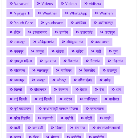
Varanasi
Videos
Videsh
vidisha
Vijaygarh
Weather
WhatsApp
Women
Youth Care
youthcare
अमेरिका
अलीराजपुर
इंदौर
इस्लामाबाद
उज्जैन
उत्तराखंड
उदयपुरा
उदायपुरा
ओबेदुल्लागंज
औबेदुल्लागंज
कथा वाचन
कानपुर
काबुल
खंडवा
खंडेरा
गङी
गुना
गुमशुदा महिला
गुलाबगंज
गैतरगंज
गैरतगंज
गोहरगंज
गौहरगंज
ग्यारसपुर
ग्वालियर
चिकलोद
छतरपुर
जबलपुर
जयपुर
जोधपुर
दक्षिण मुंबई
दमोह
दिल्ली
दीवानगंज
देवनगर
देवास
देश
धार
नई दिल्ली
नई दिल्ली
नटेरन
नरसिंहपुर
पानीपत
पुणे महाराष्ट्र
प्रधानमंत्री मानधन योजना
प्रयागराज
प्रेस विज्ञप्ति
बङवानी
बम्होरी
बरेली
बाङी
बाडी
बाराबंकी
बिहार
बेगमगंज
बेगमगंज/सिलवानी
भारत
भिंड
भोपाल
मंडीदीप
मण्डीदीप