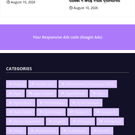
पालिका ने कराई रंगोली प्रतियोगिता
August 10, 2026
August 10, 2026
Your Responsive Ads code (Google Ads)
CATEGORIES
Aagra
Aapka star
Advisement 26 January 2022
Agar
agar malwa
AgarMalwa
Agra
Agriculture
Ahmedabad
Aj ka Cartoon
Ajab Gajab
Ajab-Gajab
Ajaigarh
Ajaygarh
Ajmer Rajasthan
Aligarh
Alirajpur
Allahbaad
Alwar
Amarkantak
Ambikapur
Amethi