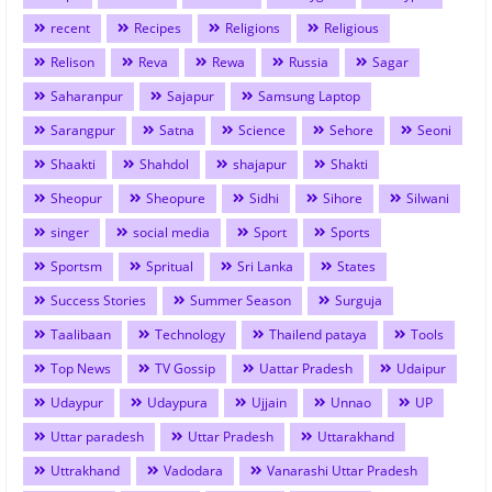
recent
Recipes
Religions
Religious
Relison
Reva
Rewa
Russia
Sagar
Saharanpur
Sajapur
Samsung Laptop
Sarangpur
Satna
Science
Sehore
Seoni
Shaakti
Shahdol
shajapur
Shakti
Sheopur
Sheopure
Sidhi
Sihore
Silwani
singer
social media
Sport
Sports
Sportsm
Spritual
Sri Lanka
States
Success Stories
Summer Season
Surguja
Taalibaan
Technology
Thailend pataya
Tools
Top News
TV Gossip
Uattar Pradesh
Udaipur
Udaypur
Udaypura
Ujjain
Unnao
UP
Uttar paradesh
Uttar Pradesh
Uttarakhand
Uttrakhand
Vadodara
Vanarashi Uttar Pradesh