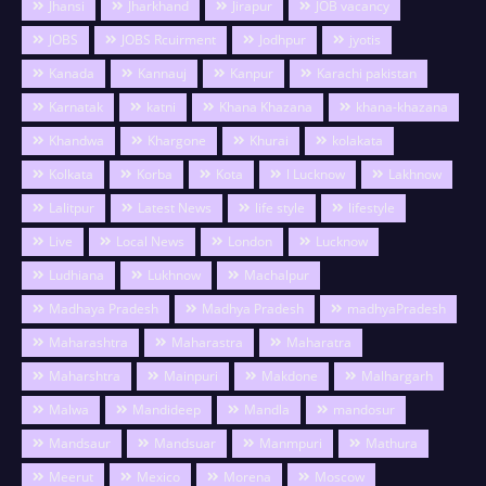
Jhansi
Jharkhand
Jirapur
JOB vacancy
JOBS
JOBS Rcuirment
Jodhpur
jyotis
Kanada
Kannauj
Kanpur
Karachi pakistan
Karnatak
katni
Khana Khazana
khana-khazana
Khandwa
Khargone
Khurai
kolakata
Kolkata
Korba
Kota
l Lucknow
Lakhnow
Lalitpur
Latest News
life style
lifestyle
Live
Local News
London
Lucknow
Ludhiana
Lukhnow
Machalpur
Madhaya Pradesh
Madhya Pradesh
madhyaPradesh
Maharashtra
Maharastra
Maharatra
Maharshtra
Mainpuri
Makdone
Malhargarh
Malwa
Mandideep
Mandla
mandosur
Mandsaur
Mandsuar
Manmpuri
Mathura
Meerut
Mexico
Morena
Moscow