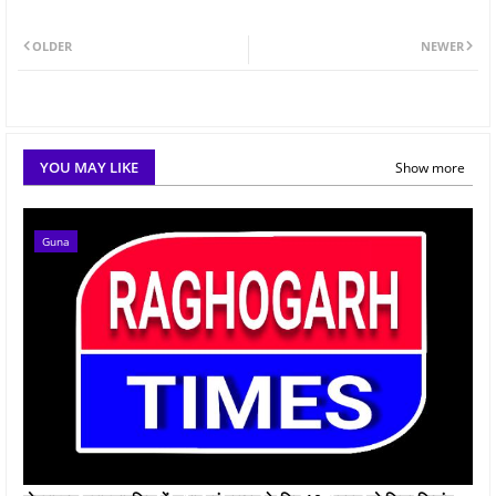
OLDER
NEWER
YOU MAY LIKE
Show more
Guna