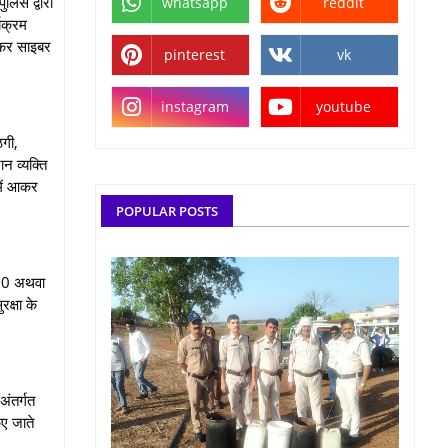
िस द्वारा
whatsapp
reddit
्यक्रम
क कर साइबर
pinterest
vk
instagram
youtube
गी,
न व्यक्ति
में आकर
POPULAR POSTS
930 अथवा
रक्षा के
अंतर्गत
िए जाते