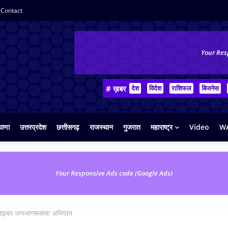
Contact
Your Res
# ख़बर
देश
विदेश
राशिफल
बिजनेस
याणा
उत्तरप्रदेश
छत्तीसगढ़
राजस्थान
गुजरात
महाराष्ट्र
Video
WA
Your Responsive Ads code (Google Ads)
क साइबर जनजागरूकता अभियान