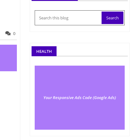
0
HEALTH
Your Responsive Ads Code (Google Ads)