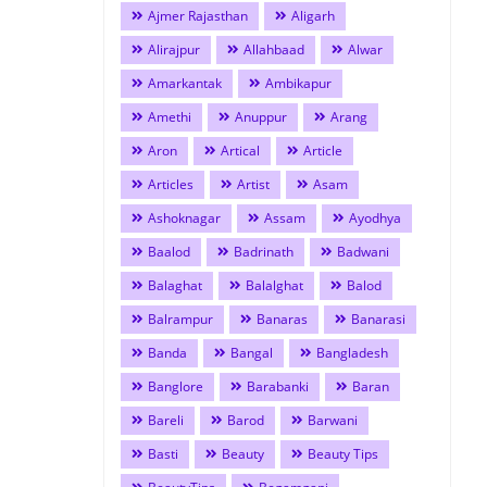
Ajmer Rajasthan
Aligarh
Alirajpur
Allahbaad
Alwar
Amarkantak
Ambikapur
Amethi
Anuppur
Arang
Aron
Artical
Article
Articles
Artist
Asam
Ashoknagar
Assam
Ayodhya
Baalod
Badrinath
Badwani
Balaghat
Balalghat
Balod
Balrampur
Banaras
Banarasi
Banda
Bangal
Bangladesh
Banglore
Barabanki
Baran
Bareli
Barod
Barwani
Basti
Beauty
Beauty Tips