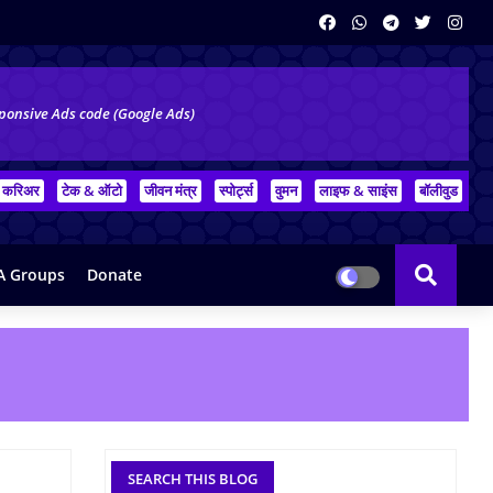
ponsive Ads code (Google Ads)
करिअर
टेक & ऑटो
जीवन मंत्र
स्पोर्ट्स
वुमन
लाइफ & साइंस
बॉलीवुड
 Groups
Donate
SEARCH THIS BLOG