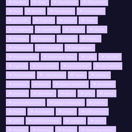
Gawlior
Gaya
Gaziabaad
Ghaziabad
Goa
Gonda
Gorakhpur
Gouhargan
govt.jobs
Gujarat
Gujrat
Guna
Gurugram
Guwahati
Gwalior
Harda
Hariyna
Haryana
Health
History
Hollywood
Horoscope
hosagabade
Hoshangabad
Important News
India
INDORE
ingland
Internatinal
international
Internationl
Ishlamabad
islamabaad
Itawa
Jabalpu
Jabalpur
Jaipur
jaipur rajasthan
Jaisalmer
Jaitupur
Jalandhar
Jalna
jalor
Jalore
jammu & kashmir
Janggir chaampa
Jhabua
Jhansi
Jharkhand
Jirapur
JOB vacancy
JOBS
JOBS Rcuirment
Jodhpur
jyotis
Kanada
Kannauj
Kanpur
Karachi pakistan