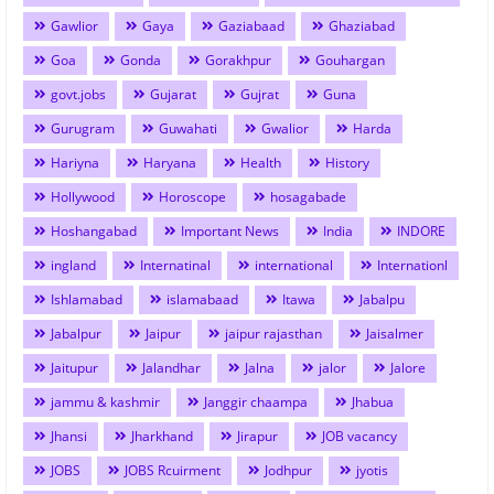
Gawlior
Gaya
Gaziabaad
Ghaziabad
Goa
Gonda
Gorakhpur
Gouhargan
govt.jobs
Gujarat
Gujrat
Guna
Gurugram
Guwahati
Gwalior
Harda
Hariyna
Haryana
Health
History
Hollywood
Horoscope
hosagabade
Hoshangabad
Important News
India
INDORE
ingland
Internatinal
international
Internationl
Ishlamabad
islamabaad
Itawa
Jabalpu
Jabalpur
Jaipur
jaipur rajasthan
Jaisalmer
Jaitupur
Jalandhar
Jalna
jalor
Jalore
jammu & kashmir
Janggir chaampa
Jhabua
Jhansi
Jharkhand
Jirapur
JOB vacancy
JOBS
JOBS Rcuirment
Jodhpur
jyotis