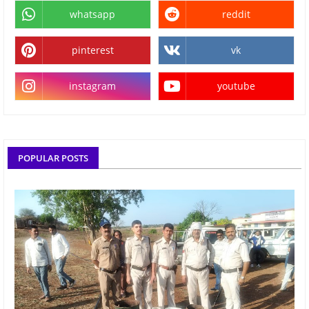
whatsapp
reddit
pinterest
vk
instagram
youtube
POPULAR POSTS