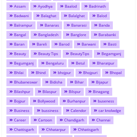
Assam
Ayodhya
Baalod
Badrinath
Badwani
Balaghat
Balalghat
Balod
Balrampur
Banaras
Banarasi
Banda
Bangal
Bangladesh
Banglore
Barabanki
Baran
Bareli
Barod
Barwani
Basti
Beauty
Beauty Tips
BeautyTips
Begamganj
Begumganj
Bengaluru
Betul
Bharatpur
Bhilai
Bhind
bhojpur
Bhojpuri
Bhopal
Bhubaneswar
Bidisha
Bihar
Bijapur
Bilashpur
Bilaspur
Bilspur
Binagang
Bojpur
Bollywood
Burhanpur
buseness
Business
bussiness
Calendor
car knolwdge
Career
Cartoon
Chandigarh
Channai
Chattisgarh
Chhatarpur
Chhatisgarh