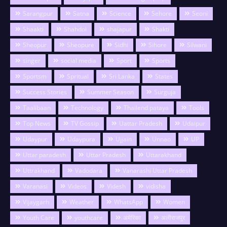
Sarangpur
Satna
Science
Sehore
Seoni
Shaakti
Shahdol
shajapur
Shakti
Sheopur
Sheopure
Sidhi
Sihore
Silwani
singer
social media
Sport
Sports
Sportsm
Spritual
Sri Lanka
States
Success Stories
Summer Season
Surguja
Taalibaan
Technology
Thailend pataya
Tools
Top News
TV Gossip
Uattar Pradesh
Udaipur
Udaypur
Udaypura
Ujjain
Unnao
UP
Uttar paradesh
Uttar Pradesh
Uttarakhand
Uttrakhand
Vadodara
Vanarashi Uttar Pradesh
Varanasi
Videos
Videsh
vidisha
Vijaygarh
Weather
WhatsApp
Women
Youth Care
youthcare
अमेरिका
अलीराजपुर