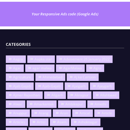
Your Responsive Ads code (Google Ads)
CATEGORIES
Aagra
Aapka star
Advisement 26 January 2022
Agar
agar malwa
AgarMalwa
Agra
Agriculture
Ahmedabad
Aj ka Cartoon
Ajab Gajab
Ajab-Gajab
Ajaigarh
Ajaygarh
Ajmer Rajasthan
Aligarh
Alirajpur
Allahbaad
Alwar
Amarkantak
Ambikapur
Amethi
Anuppur
Arang
Aron
Artical
Article
Articles
Artist
Asam
Ashoknagar