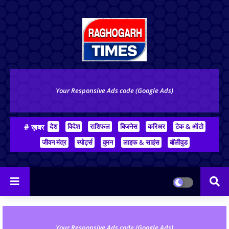
Your Responsive Ads code (Google Ads)
# ख़बर
देश
विदेश
राशिफल
बिजनेस
करिअर
टेक & ऑटो
जीवन मंत्र
स्पोर्ट्स
वुमन
लाइफ & साइंस
बॉलीवुड
Your Responsive Ads code (Google Ads)