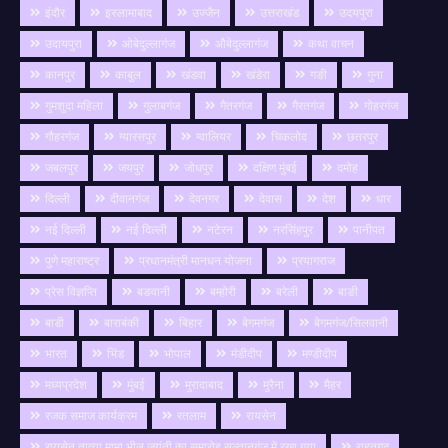
इंदौर
इस्लामाबाद
उज्जैन
उत्तराखंड
उदयपुरा
उदायपुरा
ओबेदुल्लागंज
औबेदुल्लागंज
कथा वाचन
कानपुर
काबुल
खंडवा
खंडेरा
गङी
गुना
गुमशुदा महिला
गुलाबगंज
गैतरगंज
गैरतगंज
गोहरगंज
गौहरगंज
ग्यारसपुर
ग्वालियर
चिकलोद
छतरपुर
जबलपुर
जयपुर
जोधपुर
दक्षिण मुंबई
दमोह
दिल्ली
दीवानगंज
देवनगर
देवास
देश
धार
नई दिल्ली
नई दिल्ली
नटेरन
नरसिंहपुर
पानीपत
पुणे महाराष्ट्र
प्रधानमंत्री मानधन योजना
प्रयागराज
प्रेस विज्ञप्ति
बङवानी
बम्होरी
बरेली
बाङी
बाडी
बाराबंकी
बिहार
बेगमगंज
बेगमगंज/सिलवानी
भारत
भिंड
भोपाल
मंडीदीप
मण्डीदीप
मध्यप्रदेश
मुंबई
मुरादाबाद
मुरैना
मैहर
रजक समाज कार्यक्रम
रतलाम
रायसेन
रायसेन तात्या मामा भील जयंती का समारोह सुल्तानगंज में रखा गया
राहतगढ़