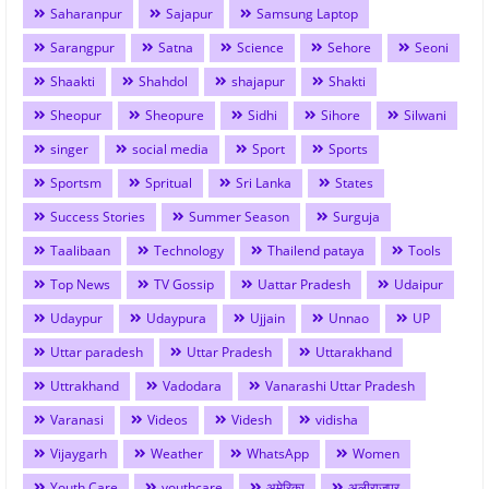
Saharanpur
Sajapur
Samsung Laptop
Sarangpur
Satna
Science
Sehore
Seoni
Shaakti
Shahdol
shajapur
Shakti
Sheopur
Sheopure
Sidhi
Sihore
Silwani
singer
social media
Sport
Sports
Sportsm
Spritual
Sri Lanka
States
Success Stories
Summer Season
Surguja
Taalibaan
Technology
Thailend pataya
Tools
Top News
TV Gossip
Uattar Pradesh
Udaipur
Udaypur
Udaypura
Ujjain
Unnao
UP
Uttar paradesh
Uttar Pradesh
Uttarakhand
Uttrakhand
Vadodara
Vanarashi Uttar Pradesh
Varanasi
Videos
Videsh
vidisha
Vijaygarh
Weather
WhatsApp
Women
Youth Care
youthcare
अमेरिका
अलीराजपुर