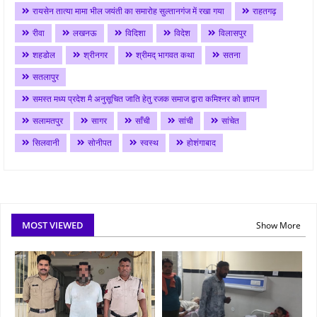
रायसेन तात्या मामा भील जयंती का समारोह सुल्तानगंज में रखा गया
राहतगढ़
रीवा
लखनऊ
विदिशा
विदेश
विलासपुर
शहडोल
श्रीनगर
श्रीमद् भागवत कथा
सतना
सतलापुर
समस्त मध्य प्रदेश मै अनुसूचित जाति हेतु रजक समाज द्वारा कमिश्नर को ज्ञापन
सलामतपुर
सागर
साँची
सांची
सांचेत
सिलवानी
सोनीपत
स्वस्थ
होशंगाबाद
MOST VIEWED
Show More