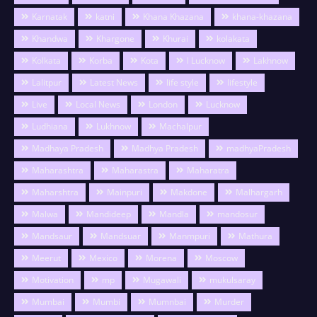
Karnatak
katni
Khana Khazana
khana-khazana
Khandwa
Khargone
Khurai
kolakata
Kolkata
Korba
Kota
l Lucknow
Lakhnow
Lalitpur
Latest News
life style
lifestyle
Live
Local News
London
Lucknow
Ludhiana
Lukhnow
Machalpur
Madhaya Pradesh
Madhya Pradesh
madhyaPradesh
Maharashtra
Maharastra
Maharatra
Maharshtra
Mainpuri
Makdone
Malhargarh
Malwa
Mandideep
Mandla
mandosur
Mandsaur
Mandsuar
Manmpuri
Mathura
Meerut
Mexico
Morena
Moscow
Motivation
mp
Mugawali
mukulsaray
Mumbai
Mumbi
Mumnbai
Murder