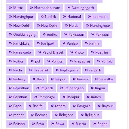
Music
Narmadapuram
Narsinghgarh
Narsinghpur
Nashik
National
neemach
New Dehli
New Delhi
Noida
Nursinghpur
Obaidullaganj
outfits
Pakistaan
Pakistan
Panchkula
Panipath
Panjab
Panna
Paraswada
Petrol Diesel
Photo
Poetries
Poitics
pol
Politics
Prayagraj
Punjab
Rachi
Raebareli
Raghogarh
raigarh
Railway
Rain
Raipur
Raisen
Rajastha
Rajasthan
Rajgarh
Rajnandgao
Rajpur
Rajsthan
Ramnagar
Rampur
Ranchi
Rape
Rasifal
ratlam
Raygarh
Raypur
recent
Recipes
Religions
Religious
Relison
Reva
Rewa
Russia
Sagar