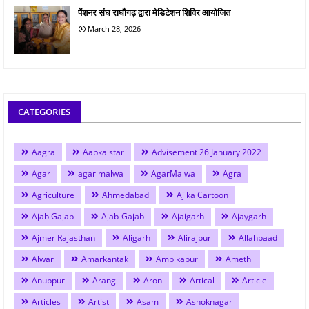
पेंशनर संघ राघौगढ़ द्वारा मेडिटेशन शिविर आयोजित
March 28, 2026
CATEGORIES
Aagra
Aapka star
Advisement 26 January 2022
Agar
agar malwa
AgarMalwa
Agra
Agriculture
Ahmedabad
Aj ka Cartoon
Ajab Gajab
Ajab-Gajab
Ajaigarh
Ajaygarh
Ajmer Rajasthan
Aligarh
Alirajpur
Allahbaad
Alwar
Amarkantak
Ambikapur
Amethi
Anuppur
Arang
Aron
Artical
Article
Articles
Artist
Asam
Ashoknagar