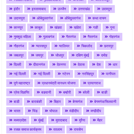
इंदौर
इस्लामाबाद
उज्जैन
उत्तराखंड
उदयपुरा
उदायपुरा
ओबेदुल्लागंज
औबेदुल्लागंज
कथा वाचन
कानपुर
काबुल
खंडवा
खंडेरा
गङी
गुना
गुमशुदा महिला
गुलाबगंज
गैतरगंज
गैरतगंज
गोहरगंज
गौहरगंज
ग्यारसपुर
ग्वालियर
चिकलोद
छतरपुर
जबलपुर
जयपुर
जोधपुर
दक्षिण मुंबई
दमोह
दिल्ली
दीवानगंज
देवनगर
देवास
देश
धार
नई दिल्ली
नई दिल्ली
नटेरन
नरसिंहपुर
पानीपत
पुणे महाराष्ट्र
प्रधानमंत्री मानधन योजना
प्रयागराज
प्रेस विज्ञप्ति
बङवानी
बम्होरी
बरेली
बाङी
बाडी
बाराबंकी
बिहार
बेगमगंज
बेगमगंज/सिलवानी
भारत
भिंड
भोपाल
मंडीदीप
मण्डीदीप
मध्यप्रदेश
मुंबई
मुरादाबाद
मुरैना
मैहर
रजक समाज कार्यक्रम
रतलाम
रायसेन