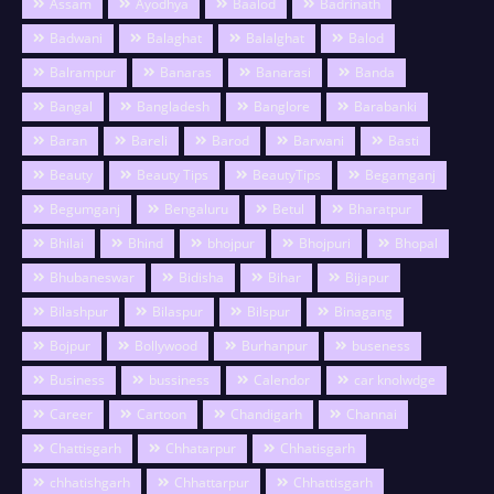
Assam
Ayodhya
Baalod
Badrinath
Badwani
Balaghat
Balalghat
Balod
Balrampur
Banaras
Banarasi
Banda
Bangal
Bangladesh
Banglore
Barabanki
Baran
Bareli
Barod
Barwani
Basti
Beauty
Beauty Tips
BeautyTips
Begamganj
Begumganj
Bengaluru
Betul
Bharatpur
Bhilai
Bhind
bhojpur
Bhojpuri
Bhopal
Bhubaneswar
Bidisha
Bihar
Bijapur
Bilashpur
Bilaspur
Bilspur
Binagang
Bojpur
Bollywood
Burhanpur
buseness
Business
bussiness
Calendor
car knolwdge
Career
Cartoon
Chandigarh
Channai
Chattisgarh
Chhatarpur
Chhatisgarh
chhatishgarh
Chhattarpur
Chhattisgarh