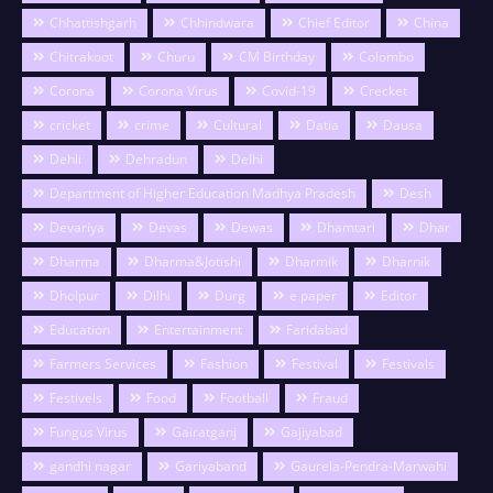
Chhattishgarh
Chhindwara
Chief Editor
China
Chitrakoot
Churu
CM Birthday
Colombo
Corona
Corona Virus
Covid-19
Crecket
cricket
crime
Cultural
Datia
Dausa
Dehli
Dehradun
Delhi
Department of Higher Education Madhya Pradesh
Desh
Devariya
Devas
Dewas
Dhamtari
Dhar
Dharma
Dharma&Jotishi
Dharmik
Dharnik
Dholpur
Dilhi
Durg
e paper
Editor
Education
Entertainment
Faridabad
Farmers Services
Fashion
Festival
Festivals
Festivels
Food
Football
Fraud
Fungus Virus
Gairatganj
Gajiyabad
gandhi nagar
Gariyaband
Gaurela-Pendra-Marwahi