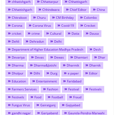
chhatishgarh
Chhattarpur
Chhattisgarh
Chhattishgarh
Chhindwara
Chief Editor
China
Chitrakoot
Churu
CM Birthday
Colombo
Corona
Corona Virus
Covid-19
Crecket
cricket
crime
Cultural
Datia
Dausa
Dehli
Dehradun
Delhi
Department of Higher Education Madhya Pradesh
Desh
Devariya
Devas
Dewas
Dhamtari
Dhar
Dharma
Dharma&Jotishi
Dharmik
Dharnik
Dholpur
Dilhi
Durg
e paper
Editor
Education
Entertainment
Faridabad
Farmers Services
Fashion
Festival
Festivals
Festivels
Food
Football
Fraud
Fungus Virus
Gairatganj
Gajiyabad
gandhi nagar
Gariyaband
Gaurela-Pendra-Marwahi