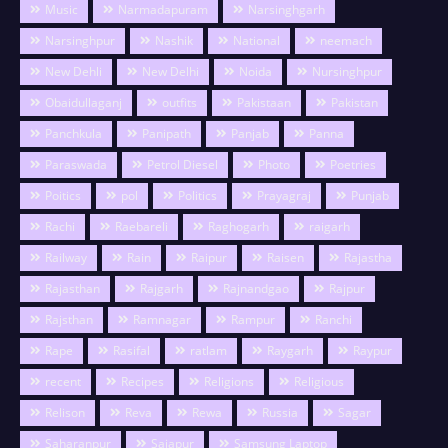
Music
Narmadapuram
Narsinghgarh
Narsinghpur
Nashik
National
neemach
New Dehli
New Delhi
Noida
Nursinghpur
Obaidullaganj
outfits
Pakistaan
Pakistan
Panchkula
Panipath
Panjab
Panna
Paraswada
Petrol Diesel
Photo
Poetries
Poitics
pol
Politics
Prayagraj
Punjab
Rachi
Raebareli
Raghogarh
raigarh
Railway
Rain
Raipur
Raisen
Rajastha
Rajasthan
Rajgarh
Rajnandgao
Rajpur
Rajsthan
Ramnagar
Rampur
Ranchi
Rape
Rasifal
ratlam
Raygarh
Raypur
recent
Recipes
Religions
Religious
Relison
Reva
Rewa
Russia
Sagar
Saharanpur
Sajapur
Samsung Laptop