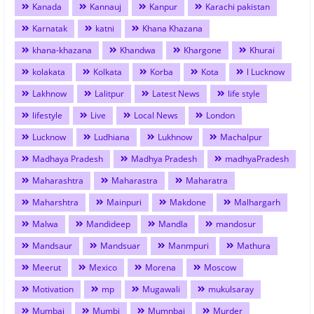
Kanada
Kannauj
Kanpur
Karachi pakistan
Karnatak
katni
Khana Khazana
khana-khazana
Khandwa
Khargone
Khurai
kolakata
Kolkata
Korba
Kota
l Lucknow
Lakhnow
Lalitpur
Latest News
life style
lifestyle
Live
Local News
London
Lucknow
Ludhiana
Lukhnow
Machalpur
Madhaya Pradesh
Madhya Pradesh
madhyaPradesh
Maharashtra
Maharastra
Maharatra
Maharshtra
Mainpuri
Makdone
Malhargarh
Malwa
Mandideep
Mandla
mandosur
Mandsaur
Mandsuar
Manmpuri
Mathura
Meerut
Mexico
Morena
Moscow
Motivation
mp
Mugawali
mukulsaray
Mumbai
Mumbi
Mumnbai
Murder