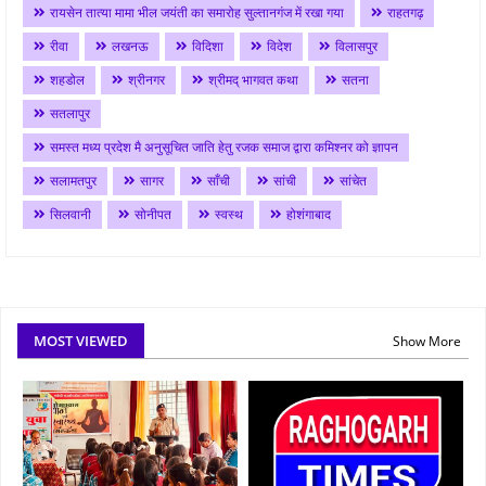
रायसेन तात्या मामा भील जयंती का समारोह सुल्तानगंज में रखा गया
राहतगढ़
रीवा
लखनऊ
विदिशा
विदेश
विलासपुर
शहडोल
श्रीनगर
श्रीमद् भागवत कथा
सतना
सतलापुर
समस्त मध्य प्रदेश मै अनुसूचित जाति हेतु रजक समाज द्वारा कमिश्नर को ज्ञापन
सलामतपुर
सागर
साँची
सांची
सांचेत
सिलवानी
सोनीपत
स्वस्थ
होशंगाबाद
MOST VIEWED
Show More