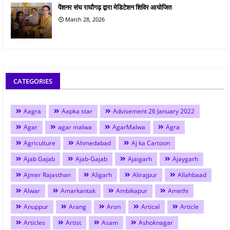
पेंशनर संघ राघौगढ़ द्वारा मेडिटेशन शिविर आयोजित
March 28, 2026
CATEGORIES
Aagra
Aapka star
Advisement 26 January 2022
Agar
agar malwa
AgarMalwa
Agra
Agriculture
Ahmedabad
Aj ka Cartoon
Ajab Gajab
Ajab-Gajab
Ajaigarh
Ajaygarh
Ajmer Rajasthan
Aligarh
Alirajpur
Allahbaad
Alwar
Amarkantak
Ambikapur
Amethi
Anuppur
Arang
Aron
Artical
Article
Articles
Artist
Asam
Ashoknagar