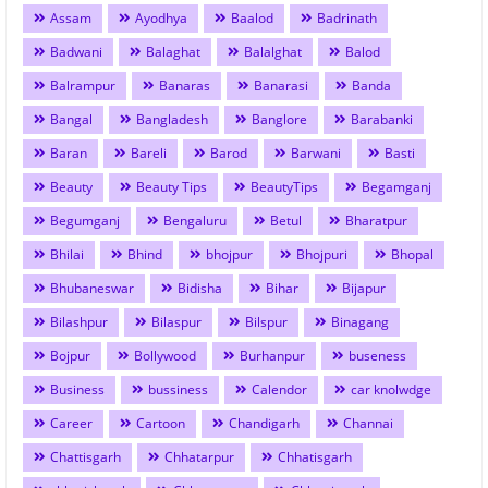
Assam
Ayodhya
Baalod
Badrinath
Badwani
Balaghat
Balalghat
Balod
Balrampur
Banaras
Banarasi
Banda
Bangal
Bangladesh
Banglore
Barabanki
Baran
Bareli
Barod
Barwani
Basti
Beauty
Beauty Tips
BeautyTips
Begamganj
Begumganj
Bengaluru
Betul
Bharatpur
Bhilai
Bhind
bhojpur
Bhojpuri
Bhopal
Bhubaneswar
Bidisha
Bihar
Bijapur
Bilashpur
Bilaspur
Bilspur
Binagang
Bojpur
Bollywood
Burhanpur
buseness
Business
bussiness
Calendor
car knolwdge
Career
Cartoon
Chandigarh
Channai
Chattisgarh
Chhatarpur
Chhatisgarh