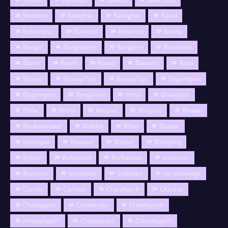
Badwani
Balaghat
Balalghat
Balod
Balrampur
Banaras
Banarasi
Banda
Bangal
Bangladesh
Banglore
Barabanki
Baran
Bareli
Barod
Barwani
Basti
Beauty
Beauty Tips
BeautyTips
Begamganj
Begumganj
Bengaluru
Betul
Bharatpur
Bhilai
Bhind
bhojpur
Bhojpuri
Bhopal
Bhubaneswar
Bidisha
Bihar
Bijapur
Bilashpur
Bilaspur
Bilspur
Binagang
Bojpur
Bollywood
Burhanpur
buseness
Business
bussiness
Calendor
car knolwdge
Career
Cartoon
Chandigarh
Channai
Chattisgarh
Chhatarpur
Chhatisgarh
chhatishgarh
Chhattarpur
Chhattisgarh