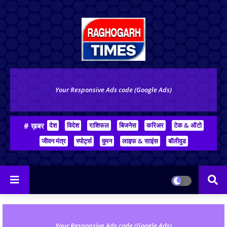
Your Responsive Ads code (Google Ads)
# ख़बर
देश
विदेश
राशिफल
बिजनेस
करिअर
टेक & ऑटो
जीवन मंत्र
स्पोर्ट्स
वुमन
लाइफ & साइंस
बॉलीवुड
Your Responsive Ads code (Google Ads)