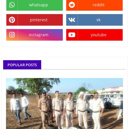
whatsapp
reddit
pinterest
vk
instagram
youtube
POPULAR POSTS