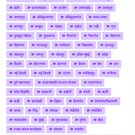
इंदौर
इस्लामाबाद
उज्जैन
उत्तराखंड
उदयपुरा
उदायपुरा
ओबेदुल्लागंज
औबेदुल्लागंज
कथा वाचन
कानपुर
काबुल
खंडवा
खंडेरा
गङी
गुना
गुमशुदा महिला
गुलाबगंज
गैतरगंज
गैरतगंज
गोहरगंज
गौहरगंज
ग्यारसपुर
ग्वालियर
चिकलोद
छतरपुर
जबलपुर
जयपुर
जोधपुर
दक्षिण मुंबई
दमोह
दिल्ली
दीवानगंज
देवनगर
देवास
देश
धार
नई दिल्ली
नई दिल्ली
नटेरन
नरसिंहपुर
पानीपत
पुणे महाराष्ट्र
प्रधानमंत्री मानधन योजना
प्रयागराज
प्रेस विज्ञप्ति
बङवानी
बम्होरी
बरेली
बाङी
बाडी
बाराबंकी
बिहार
बेगमगंज
बेगमगंज/सिलवानी
भारत
भिंड
भोपाल
मंडीदीप
मण्डीदीप
मध्यप्रदेश
मुंबई
मुरादाबाद
मुरैना
मैहर
रजक समाज कार्यक्रम
रतलाम
रायसेन