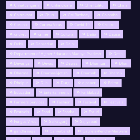
Chhattishgarh
Chhindwara
Chief Editor
China
Chitrakoot
Churu
CM Birthday
Colombo
Corona
Corona Virus
Covid-19
Crecket
cricket
crime
Cultural
Datia
Dausa
Dehli
Dehradun
Delhi
Department of Higher Education Madhya Pradesh
Desh
Devariya
Devas
Dewas
Dhamtari
Dhar
Dharma
Dharma&Jotishi
Dharmik
Dharnik
Dholpur
Dilhi
Durg
e paper
Editor
Education
Entertainment
Faridabad
Farmers Services
Fashion
Festival
Festivals
Festivels
Food
Football
Fraud
Fungus Virus
Gairatganj
Gajiyabad
gandhi nagar
Gariyaband
Gaurela-Pendra-Marwahi