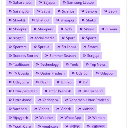
Saharanpur
Sajapur
Samsung Laptop
Sarangpur
Satna
Science
Sehore
Seoni
Shaakti
Shahdol
shajapur
Shakti
Sheopur
Sheopure
Sidhi
Sihore
Silwani
singer
social media
Sport
Sports
Sportsm
Spritual
Sri Lanka
States
Success Stories
Summer Season
Surguja
Taalibaan
Technology
Tools
Top News
TV Gossip
Uattar Pradesh
Udaipur
Udaypur
Udaypura
Ujjain
Unnao
UP
Uttar paradesh
Uttar Pradesh
Uttarakhand
Uttrakhand
Vadodara
Vanarashi Uttar Pradesh
Varanasi
Videos
Videsh
vidisha
Vijaygarh
Weather
WhatsApp
Women
Youth Care
youthcare
अमेरिका
अलीराजपुर