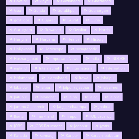
Gawlior
Gaya
Gaziabaad
Ghaziabad
Goa
Gonda
Gorakhpur
Gouhargan
govt.jobs
Gujarat
Gujrat
Guna
Gurugram
Guwahati
Gwalior
Harda
Hariyna
Haryana
Health
History
Hollywood
Horoscope
hosagabade
Hoshangabad
Important News
India
INDORE
ingland
Internatinal
international
Internationl
Ishlamabad
islamabaad
Itawa
Jabalpu
Jabalpur
Jaipur
jaipur rajasthan
Jaisalmer
Jaitupur
Jalandhar
Jalna
jalor
Jalore
jammu & kashmir
Janggir chaampa
Jhabua
Jhansi
Jharkhand
Jirapur
JOB vacancy
JOBS
JOBS Rcuirment
Jodhpur
jyotis
Kanada
Kannauj
Kanpur
Karachi pakistan