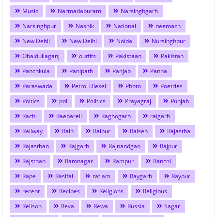
Music
Narmadapuram
Narsinghgarh
Narsinghpur
Nashik
National
neemach
New Dehli
New Delhi
Noida
Nursinghpur
Obaidullaganj
outfits
Pakistaan
Pakistan
Panchkula
Panipath
Panjab
Panna
Paraswada
Petrol Diesel
Photo
Poetries
Poitics
pol
Politics
Prayagraj
Punjab
Rachi
Raebareli
Raghogarh
raigarh
Railway
Rain
Raipur
Raisen
Rajastha
Rajasthan
Rajgarh
Rajnandgao
Rajpur
Rajsthan
Ramnagar
Rampur
Ranchi
Rape
Rasifal
ratlam
Raygarh
Raypur
recent
Recipes
Religions
Religious
Relison
Reva
Rewa
Russia
Sagar