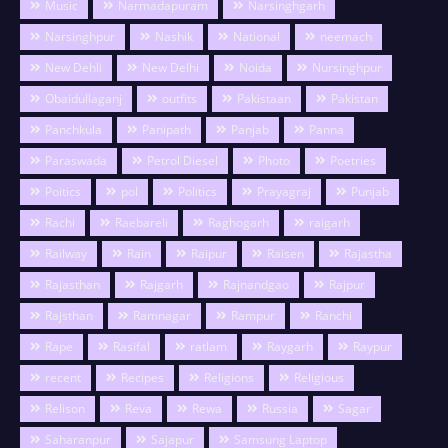
Music
Narmadapuram
Narsinghgarh
Narsinghpur
Nashik
National
neemach
New Dehli
New Delhi
Noida
Nursinghpur
Obaidullaganj
outfits
Pakistaan
Pakistan
Panchkula
Panipath
Panjab
Panna
Paraswada
Petrol Diesel
Photo
Poetries
Poitics
pol
Politics
Prayagraj
Punjab
Rachi
Raebareli
Raghogarh
raigarh
Railway
Rain
Raipur
Raisen
Rajastha
Rajasthan
Rajgarh
Rajnandgao
Rajpur
Rajsthan
Ramnagar
Rampur
Ranchi
Rape
Rasifal
ratlam
Raygarh
Raypur
recent
Recipes
Religions
Religious
Relison
Reva
Rewa
Russia
Sagar
Saharanpur
Sajapur
Samsung Laptop