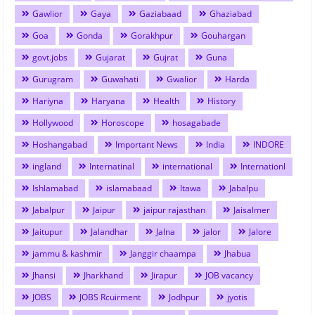
Gawlior
Gaya
Gaziabaad
Ghaziabad
Goa
Gonda
Gorakhpur
Gouhargan
govt.jobs
Gujarat
Gujrat
Guna
Gurugram
Guwahati
Gwalior
Harda
Hariyna
Haryana
Health
History
Hollywood
Horoscope
hosagabade
Hoshangabad
Important News
India
INDORE
ingland
Internatinal
international
Internationl
Ishlamabad
islamabaad
Itawa
Jabalpu
Jabalpur
Jaipur
jaipur rajasthan
Jaisalmer
Jaitupur
Jalandhar
Jalna
jalor
Jalore
jammu & kashmir
Janggir chaampa
Jhabua
Jhansi
Jharkhand
Jirapur
JOB vacancy
JOBS
JOBS Rcuirment
Jodhpur
jyotis