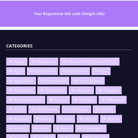
Your Responsive Ads code (Google Ads)
CATEGORIES
Aagra
Aapka star
Advisement 26 January 2022
Agar
agar malwa
AgarMalwa
Agra
Agriculture
Ahmedabad
Aj ka Cartoon
Ajab Gajab
Ajab-Gajab
Ajaigarh
Ajaygarh
Ajmer Rajasthan
Aligarh
Alirajpur
Allahbaad
Alwar
Amarkantak
Ambikapur
Amethi
Anuppur
Arang
Aron
Artical
Article
Articles
Artist
Asam
Ashoknagar
Assam
Ayodhya
Baalod
Badrinath