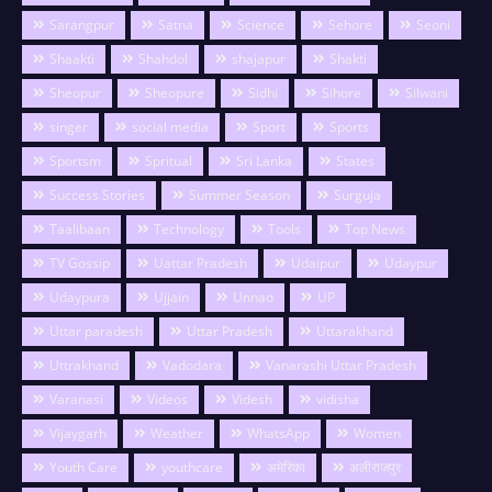
Sarangpur
Satna
Science
Sehore
Seoni
Shaakti
Shahdol
shajapur
Shakti
Sheopur
Sheopure
Sidhi
Sihore
Silwani
singer
social media
Sport
Sports
Sportsm
Spritual
Sri Lanka
States
Success Stories
Summer Season
Surguja
Taalibaan
Technology
Tools
Top News
TV Gossip
Uattar Pradesh
Udaipur
Udaypur
Udaypura
Ujjain
Unnao
UP
Uttar paradesh
Uttar Pradesh
Uttarakhand
Uttrakhand
Vadodara
Vanarashi Uttar Pradesh
Varanasi
Videos
Videsh
vidisha
Vijaygarh
Weather
WhatsApp
Women
Youth Care
youthcare
अमेरिका
अलीराजपुर