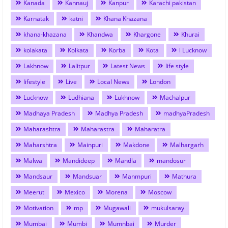
Kanada
Kannauj
Kanpur
Karachi pakistan
Karnatak
katni
Khana Khazana
khana-khazana
Khandwa
Khargone
Khurai
kolakata
Kolkata
Korba
Kota
l Lucknow
Lakhnow
Lalitpur
Latest News
life style
lifestyle
Live
Local News
London
Lucknow
Ludhiana
Lukhnow
Machalpur
Madhaya Pradesh
Madhya Pradesh
madhyaPradesh
Maharashtra
Maharastra
Maharatra
Maharshtra
Mainpuri
Makdone
Malhargarh
Malwa
Mandideep
Mandla
mandosur
Mandsaur
Mandsuar
Manmpuri
Mathura
Meerut
Mexico
Morena
Moscow
Motivation
mp
Mugawali
mukulsaray
Mumbai
Mumbi
Mumnbai
Murder