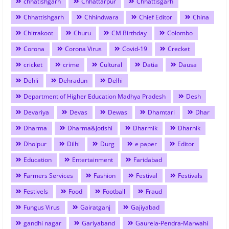
chhatishgarh
Chhattarpur
Chhattisgarh
Chhattishgarh
Chhindwara
Chief Editor
China
Chitrakoot
Churu
CM Birthday
Colombo
Corona
Corona Virus
Covid-19
Crecket
cricket
crime
Cultural
Datia
Dausa
Dehli
Dehradun
Delhi
Department of Higher Education Madhya Pradesh
Desh
Devariya
Devas
Dewas
Dhamtari
Dhar
Dharma
Dharma&Jotishi
Dharmik
Dharnik
Dholpur
Dilhi
Durg
e paper
Editor
Education
Entertainment
Faridabad
Farmers Services
Fashion
Festival
Festivals
Festivels
Food
Football
Fraud
Fungus Virus
Gairatganj
Gajiyabad
gandhi nagar
Gariyaband
Gaurela-Pendra-Marwahi