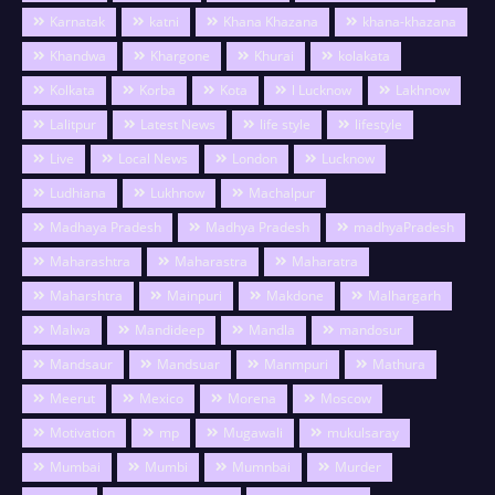
Karnatak
katni
Khana Khazana
khana-khazana
Khandwa
Khargone
Khurai
kolakata
Kolkata
Korba
Kota
l Lucknow
Lakhnow
Lalitpur
Latest News
life style
lifestyle
Live
Local News
London
Lucknow
Ludhiana
Lukhnow
Machalpur
Madhaya Pradesh
Madhya Pradesh
madhyaPradesh
Maharashtra
Maharastra
Maharatra
Maharshtra
Mainpuri
Makdone
Malhargarh
Malwa
Mandideep
Mandla
mandosur
Mandsaur
Mandsuar
Manmpuri
Mathura
Meerut
Mexico
Morena
Moscow
Motivation
mp
Mugawali
mukulsaray
Mumbai
Mumbi
Mumnbai
Murder