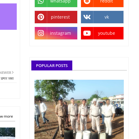
whatsapp
reddit
pinterest
vk
instagram
youtube
POPULAR POSTS
NEWER
म्पर जब्त
w more