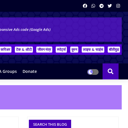
ponsive Ads code (Google Ads)
करिअर
टेक & ऑटो
जीवन मंत्र
स्पोर्ट्स
वुमन
लाइफ & साइंस
बॉलीवुड
 Groups
Donate
SEARCH THIS BLOG