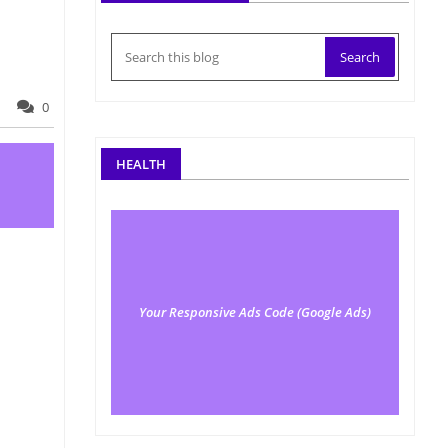
0
HEALTH
Your Responsive Ads Code (Google Ads)