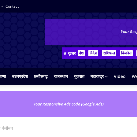
Contact
Your Res
# ख़बर
देश
विदेश
राशिफल
बिजनेस
याणा
उत्तरप्रदेश
छत्तीसगढ़
राजस्थान
गुजरात
महाराष्ट्र
Video
WA
Your Responsive Ads code (Google Ads)
ये पंजीयन