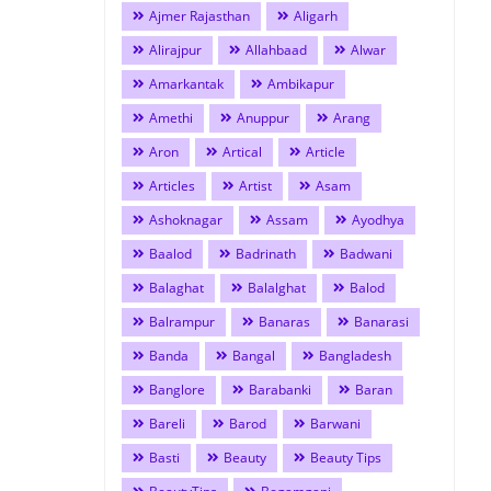
Ajmer Rajasthan
Aligarh
Alirajpur
Allahbaad
Alwar
Amarkantak
Ambikapur
Amethi
Anuppur
Arang
Aron
Artical
Article
Articles
Artist
Asam
Ashoknagar
Assam
Ayodhya
Baalod
Badrinath
Badwani
Balaghat
Balalghat
Balod
Balrampur
Banaras
Banarasi
Banda
Bangal
Bangladesh
Banglore
Barabanki
Baran
Bareli
Barod
Barwani
Basti
Beauty
Beauty Tips