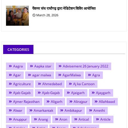
पेंशनर संघ राघौगढ़ द्वारा मेडिटेशन शिविर आयोजित
March 28, 2026
CATEGORIES
Aagra
Aapka star
Advisement 26 January 2022
Agar
agar malwa
AgarMalwa
Agra
Agriculture
Ahmedabad
Aj ka Cartoon
Ajab Gajab
Ajab-Gajab
Ajaigarh
Ajaygarh
Ajmer Rajasthan
Aligarh
Alirajpur
Allahbaad
Alwar
Amarkantak
Ambikapur
Amethi
Anuppur
Arang
Aron
Artical
Article