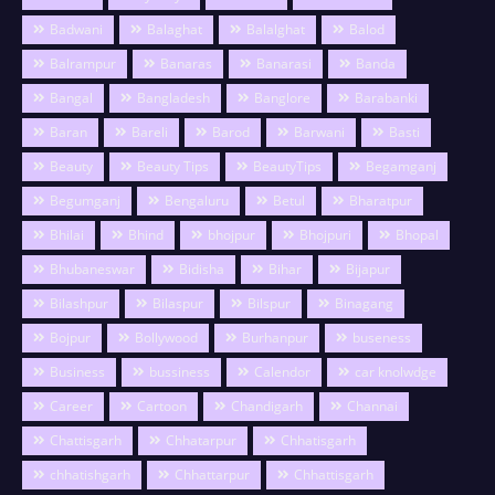
Badwani
Balaghat
Balalghat
Balod
Balrampur
Banaras
Banarasi
Banda
Bangal
Bangladesh
Banglore
Barabanki
Baran
Bareli
Barod
Barwani
Basti
Beauty
Beauty Tips
BeautyTips
Begamganj
Begumganj
Bengaluru
Betul
Bharatpur
Bhilai
Bhind
bhojpur
Bhojpuri
Bhopal
Bhubaneswar
Bidisha
Bihar
Bijapur
Bilashpur
Bilaspur
Bilspur
Binagang
Bojpur
Bollywood
Burhanpur
buseness
Business
bussiness
Calendor
car knolwdge
Career
Cartoon
Chandigarh
Channai
Chattisgarh
Chhatarpur
Chhatisgarh
chhatishgarh
Chhattarpur
Chhattisgarh