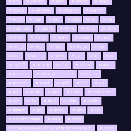
इंदौर
इस्लामाबाद
उज्जैन
उत्तराखंड
उदयपुरा
उदायपुरा
ओबेदुल्लागंज
औबेदुल्लागंज
कथा वाचन
कानपुर
काबुल
खंडवा
खंडेरा
गङी
गुना
गुमशुदा महिला
गुलाबगंज
गैतरगंज
गैरतगंज
गोहरगंज
गौहरगंज
ग्यारसपुर
ग्वालियर
चिकलोद
छतरपुर
जबलपुर
जयपुर
जोधपुर
दक्षिण मुंबई
दमोह
दिल्ली
दीवानगंज
देवनगर
देवास
देश
धार
नई दिल्ली
नई दिल्ली
नटेरन
नरसिंहपुर
पानीपत
पुणे महाराष्ट्र
प्रधानमंत्री मानधन योजना
प्रयागराज
प्रेस विज्ञप्ति
बङवानी
बम्होरी
बरेली
बाङी
बाडी
बाराबंकी
बिहार
बेगमगंज
बेगमगंज/सिलवानी
भारत
भिंड
भोपाल
मंडीदीप
मण्डीदीप
मध्यप्रदेश
मुंबई
मुरादाबाद
मुरैना
मैहर
रजक समाज कार्यक्रम
रतलाम
रायसेन
रायसेन तात्या मामा भील जयंती का समारोह सुल्तानगंज में रखा गया
राहतगढ़