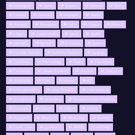
Sarangpur
Satna
Science
Sehore
Seoni
Shaakti
Shahdol
shajapur
Shakti
Sheopur
Sheopure
Sidhi
Sihore
Silwani
singer
social media
Sport
Sports
Sportsm
Spritual
Sri Lanka
States
Success Stories
Summer Season
Surguja
Taalibaan
Technology
Tools
Top News
TV Gossip
Uattar Pradesh
Udaipur
Udaypur
Udaypura
Ujjain
Unnao
UP
Uttar paradesh
Uttar Pradesh
Uttarakhand
Uttrakhand
Vadodara
Vanarashi Uttar Pradesh
Varanasi
Videos
Videsh
vidisha
Vijaygarh
Weather
WhatsApp
Women
Youth Care
youthcare
अमेरिका
अलीराजपुर