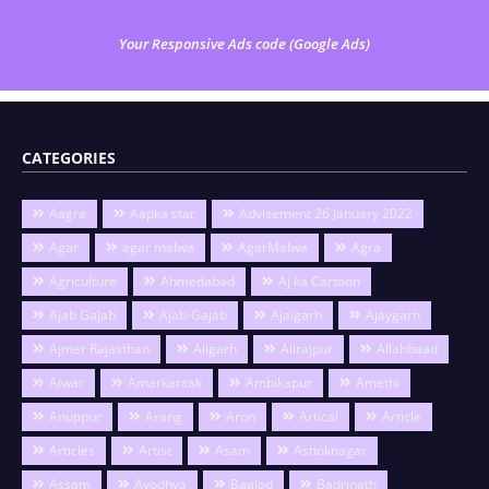
Your Responsive Ads code (Google Ads)
CATEGORIES
Aagra
Aapka star
Advisement 26 January 2022
Agar
agar malwa
AgarMalwa
Agra
Agriculture
Ahmedabad
Aj ka Cartoon
Ajab Gajab
Ajab-Gajab
Ajaigarh
Ajaygarh
Ajmer Rajasthan
Aligarh
Alirajpur
Allahbaad
Alwar
Amarkantak
Ambikapur
Amethi
Anuppur
Arang
Aron
Artical
Article
Articles
Artist
Asam
Ashoknagar
Assam
Ayodhya
Baalod
Badrinath