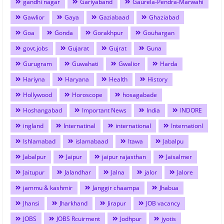
gandhi nagar
Gariyaband
Gaurela-Pendra-Marwahi
Gawlior
Gaya
Gaziabaad
Ghaziabad
Goa
Gonda
Gorakhpur
Gouhargan
govt.jobs
Gujarat
Gujrat
Guna
Gurugram
Guwahati
Gwalior
Harda
Hariyna
Haryana
Health
History
Hollywood
Horoscope
hosagabade
Hoshangabad
Important News
India
INDORE
ingland
Internatinal
international
Internationl
Ishlamabad
islamabaad
Itawa
Jabalpu
Jabalpur
Jaipur
jaipur rajasthan
Jaisalmer
Jaitupur
Jalandhar
Jalna
jalor
Jalore
jammu & kashmir
Janggir chaampa
Jhabua
Jhansi
Jharkhand
Jirapur
JOB vacancy
JOBS
JOBS Rcuirment
Jodhpur
jyotis