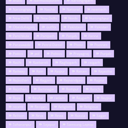
Music
Narmadapuram
Narsinghgarh
Narsinghpur
Nashik
National
neemach
New Dehli
New Delhi
Noida
Nursinghpur
Obaidullaganj
outfits
Pakistaan
Pakistan
Panchkula
Panipath
Panjab
Panna
Paraswada
Petrol Diesel
Photo
Poetries
Poitics
pol
Politics
Prayagraj
Punjab
Rachi
Raebareli
Raghogarh
raigarh
Railway
Rain
Raipur
Raisen
Rajastha
Rajasthan
Rajgarh
Rajnandgao
Rajpur
Rajsthan
Ramnagar
Rampur
Ranchi
Rape
Rasifal
ratlam
Raygarh
Raypur
recent
Recipes
Religions
Religious
Relison
Reva
Rewa
Russia
Sagar
Saharanpur
Sajapur
Samsung Laptop