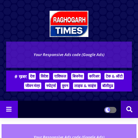
Your Responsive Ads code (Google Ads)
# ख़बर
देश
विदेश
राशिफल
बिजनेस
करिअर
टेक & ऑटो
जीवन मंत्र
स्पोर्ट्स
वुमन
लाइफ & साइंस
बॉलीवुड
Your Responsive Ads code (Google Ads)