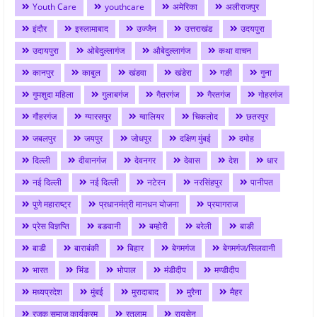
Youth Care
youthcare
अमेरिका
अलीराजपुर
इंदौर
इस्लामाबाद
उज्जैन
उत्तराखंड
उदयपुरा
उदायपुरा
ओबेदुल्लागंज
औबेदुल्लागंज
कथा वाचन
कानपुर
काबुल
खंडवा
खंडेरा
गङी
गुना
गुमशुदा महिला
गुलाबगंज
गैतरगंज
गैरतगंज
गोहरगंज
गौहरगंज
ग्यारसपुर
ग्वालियर
चिकलोद
छतरपुर
जबलपुर
जयपुर
जोधपुर
दक्षिण मुंबई
दमोह
दिल्ली
दीवानगंज
देवनगर
देवास
देश
धार
नई दिल्ली
नई दिल्ली
नटेरन
नरसिंहपुर
पानीपत
पुणे महाराष्ट्र
प्रधानमंत्री मानधन योजना
प्रयागराज
प्रेस विज्ञप्ति
बङवानी
बम्होरी
बरेली
बाङी
बाडी
बाराबंकी
बिहार
बेगमगंज
बेगमगंज/सिलवानी
भारत
भिंड
भोपाल
मंडीदीप
मण्डीदीप
मध्यप्रदेश
मुंबई
मुरादाबाद
मुरैना
मैहर
रजक समाज कार्यक्रम
रतलाम
रायसेन