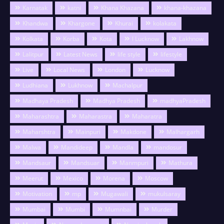
Karnatak
katni
Khana Khazana
khana-khazana
Khandwa
Khargone
Khurai
kolakata
Kolkata
Korba
Kota
l Lucknow
Lakhnow
Lalitpur
Latest News
life style
lifestyle
Live
Local News
London
Lucknow
Ludhiana
Lukhnow
Machalpur
Madhaya Pradesh
Madhya Pradesh
madhyaPradesh
Maharashtra
Maharastra
Maharatra
Maharshtra
Mainpuri
Makdone
Malhargarh
Malwa
Mandideep
Mandla
mandosur
Mandsaur
Mandsuar
Manmpuri
Mathura
Meerut
Mexico
Morena
Moscow
Motivation
mp
Mugawali
mukulsaray
Mumbai
Mumbi
Mumnbai
Murder