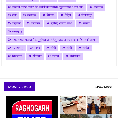
रायसेन तात्या मामा भील जयंती का समारोह सुल्तानगंज में रखा गया
राहतगढ़
रीवा
लखनऊ
विदिशा
विदेश
विलासपुर
शहडोल
श्रीनगर
श्रीमद् भागवत कथा
सतना
सतलापुर
समस्त मध्य प्रदेश मै अनुसूचित जाति हेतु रजक समाज द्वारा कमिश्नर को ज्ञापन
सलामतपुर
सागर
साँची
सांची
सांचेत
सिलवानी
सोनीपत
स्वस्थ
होशंगाबाद
MOST VIEWED
Show More