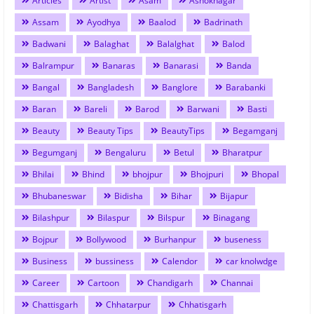
Articles
Artist
Asam
Ashoknagar
Assam
Ayodhya
Baalod
Badrinath
Badwani
Balaghat
Balalghat
Balod
Balrampur
Banaras
Banarasi
Banda
Bangal
Bangladesh
Banglore
Barabanki
Baran
Bareli
Barod
Barwani
Basti
Beauty
Beauty Tips
BeautyTips
Begamganj
Begumganj
Bengaluru
Betul
Bharatpur
Bhilai
Bhind
bhojpur
Bhojpuri
Bhopal
Bhubaneswar
Bidisha
Bihar
Bijapur
Bilashpur
Bilaspur
Bilspur
Binagang
Bojpur
Bollywood
Burhanpur
buseness
Business
bussiness
Calendor
car knolwdge
Career
Cartoon
Chandigarh
Channai
Chattisgarh
Chhatarpur
Chhatisgarh