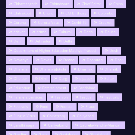
Chhattishgarh
Chhindwara
Chief Editor
China
Chitrakoot
Churu
CM Birthday
Colombo
Corona
Corona Virus
Covid-19
Crecket
cricket
crime
Cultural
Datia
Dausa
Dehli
Dehradun
Delhi
Department of Higher Education Madhya Pradesh
Desh
Devariya
Devas
Dewas
Dhamtari
Dhar
Dharma
Dharma&Jotishi
Dharmik
Dharnik
Dholpur
Dilhi
Durg
e paper
Editor
Education
Entertainment
Faridabad
Farmers Services
Fashion
Festival
Festivals
Festivels
Food
Football
Fraud
Fungus Virus
Gairatganj
Gajiyabad
gandhi nagar
Gariyaband
Gaurela-Pendra-Marwahi
Gawlior
Gaya
Gaziabaad
Ghaziabad