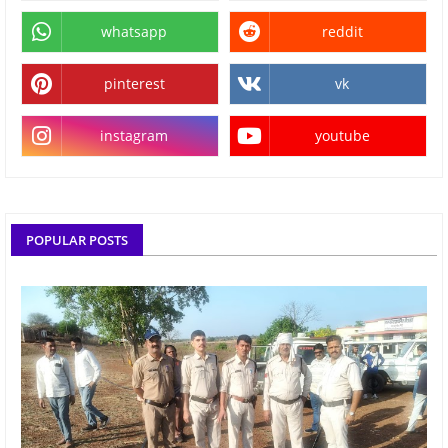
whatsapp
reddit
pinterest
vk
instagram
youtube
POPULAR POSTS