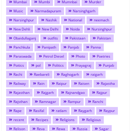
Mumbai
Mumbi
Mumnbai
Murder
Music
Narmadapuram
Narsinghgarh
Narsinghpur
Nashik
National
neemach
New Dehli
New Delhi
Noida
Nursinghpur
Obaidullaganj
outfits
Pakistaan
Pakistan
Panchkula
Panipath
Panjab
Panna
Paraswada
Petrol Diesel
Photo
Poetries
Poitics
pol
Politics
Prayagraj
Punjab
Rachi
Raebareli
Raghogarh
raigarh
Railway
Rain
Raipur
Raisen
Rajastha
Rajasthan
Rajgarh
Rajnandgao
Rajpur
Rajsthan
Ramnagar
Rampur
Ranchi
Rape
Rasifal
ratlam
Raygarh
Raypur
recent
Recipes
Religions
Religious
Relison
Reva
Rewa
Russia
Sagar