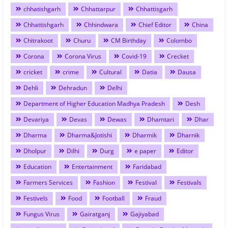
chhatishgarh
Chhattarpur
Chhattisgarh
Chhattishgarh
Chhindwara
Chief Editor
China
Chitrakoot
Churu
CM Birthday
Colombo
Corona
Corona Virus
Covid-19
Crecket
cricket
crime
Cultural
Datia
Dausa
Dehli
Dehradun
Delhi
Department of Higher Education Madhya Pradesh
Desh
Devariya
Devas
Dewas
Dhamtari
Dhar
Dharma
Dharma&Jotishi
Dharmik
Dharnik
Dholpur
Dilhi
Durg
e paper
Editor
Education
Entertainment
Faridabad
Farmers Services
Fashion
Festival
Festivals
Festivels
Food
Football
Fraud
Fungus Virus
Gairatganj
Gajiyabad