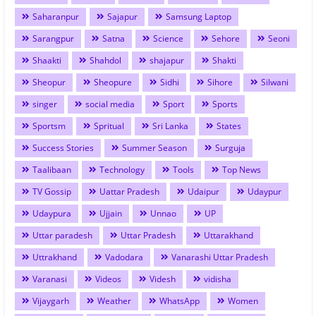
Saharanpur
Sajapur
Samsung Laptop
Sarangpur
Satna
Science
Sehore
Seoni
Shaakti
Shahdol
shajapur
Shakti
Sheopur
Sheopure
Sidhi
Sihore
Silwani
singer
social media
Sport
Sports
Sportsm
Spritual
Sri Lanka
States
Success Stories
Summer Season
Surguja
Taalibaan
Technology
Tools
Top News
TV Gossip
Uattar Pradesh
Udaipur
Udaypur
Udaypura
Ujjain
Unnao
UP
Uttar paradesh
Uttar Pradesh
Uttarakhand
Uttrakhand
Vadodara
Vanarashi Uttar Pradesh
Varanasi
Videos
Videsh
vidisha
Vijaygarh
Weather
WhatsApp
Women