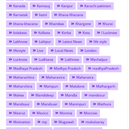
Kanada
Kannauj
Kanpur
Karachi pakistan
Karnatak
katni
Khana Khazana
khana-khazana
Khandwa
Khargone
Khurai
kolakata
Kolkata
Korba
Kota
l Lucknow
Lakhnow
Lalitpur
Latest News
life style
lifestyle
Live
Local News
London
Lucknow
Ludhiana
Lukhnow
Machalpur
Madhaya Pradesh
Madhya Pradesh
madhyaPradesh
Maharashtra
Maharastra
Maharatra
Maharshtra
Mainpuri
Makdone
Malhargarh
Malwa
Mandideep
Mandla
mandosur
Mandsaur
Mandsuar
Manmpuri
Mathura
Meerut
Mexico
Morena
Moscow
Motivation
mp
Mugawali
mukulsaray