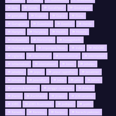
Goa
Gonda
Gorakhpur
Gouhargan
govt.jobs
Gujarat
Gujrat
Guna
Gurugram
Guwahati
Gwalior
Harda
Hariyna
Haryana
Health
History
Hollywood
Horoscope
hosagabade
Hoshangabad
Important News
India
INDORE
ingland
Internatinal
international
Internationl
Ishlamabad
islamabaad
Itawa
Jabalpu
Jabalpur
Jaipur
jaipur rajasthan
Jaisalmer
Jaitupur
Jalandhar
Jalna
jalor
Jalore
jammu & kashmir
Janggir chaampa
Jhabua
Jhansi
Jharkhand
Jirapur
JOB vacancy
JOBS
JOBS Rcuirment
Jodhpur
jyotis
Kanada
Kannauj
Kanpur
Karachi pakistan