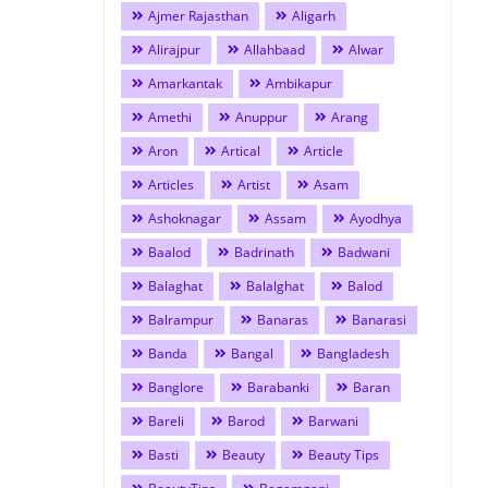
Ajmer Rajasthan
Aligarh
Alirajpur
Allahbaad
Alwar
Amarkantak
Ambikapur
Amethi
Anuppur
Arang
Aron
Artical
Article
Articles
Artist
Asam
Ashoknagar
Assam
Ayodhya
Baalod
Badrinath
Badwani
Balaghat
Balalghat
Balod
Balrampur
Banaras
Banarasi
Banda
Bangal
Bangladesh
Banglore
Barabanki
Baran
Bareli
Barod
Barwani
Basti
Beauty
Beauty Tips