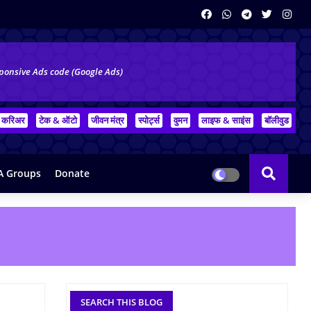
ponsive Ads code (Google Ads)
करिअर
टेक & ऑटो
जीवन मंत्र
स्पोर्ट्स
वुमन
लाइफ & साइंस
बॉलीवुड
 Groups
Donate
SEARCH THIS BLOG