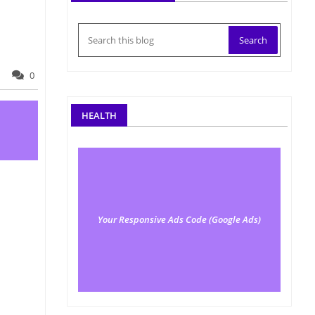
0
HEALTH
Your Responsive Ads Code (Google Ads)