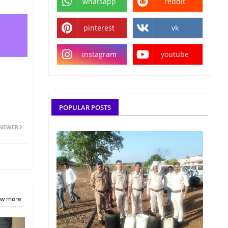
whatsapp
reddit
pinterest
vk
instagram
youtube
POPULAR POSTS
NEWER
w more