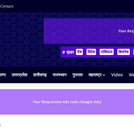
Contact
Your Res
# ख़बर
देश
विदेश
राशिफल
बिजनेस
याणा
उत्तरप्रदेश
छत्तीसगढ़
राजस्थान
गुजरात
महाराष्ट्र
Video
WA
Your Responsive Ads code (Google Ads)
न