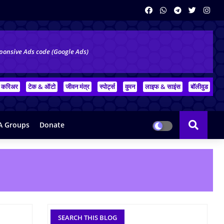
ponsive Ads code (Google Ads)
करिअर
टेक & ऑटो
जीवन मंत्र
स्पोर्ट्स
वुमन
लाइफ & साइंस
बॉलीवुड
 Groups
Donate
SEARCH THIS BLOG