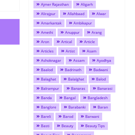
Ajmer Rajasthan
Aligarh
Alirajpur
Allahbaad
Alwar
Amarkantak
Ambikapur
Amethi
Anuppur
Arang
Aron
Artical
Article
Articles
Artist
Asam
Ashoknagar
Assam
Ayodhya
Baalod
Badrinath
Badwani
Balaghat
Balalghat
Balod
Balrampur
Banaras
Banarasi
Banda
Bangal
Bangladesh
Banglore
Barabanki
Baran
Bareli
Barod
Barwani
Basti
Beauty
Beauty Tips