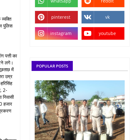
whatsapp
reddit
pinterest
vk
व्यक्ति
ाल पुलिस
instagram
youtube
ग पत्ती का
रने लगे।
POPULAR POSTS
छताछ में
ारा उम्र
-हरिसिंह
ी, 2-
ा निवासी
 40 हजार
 प्रकरण