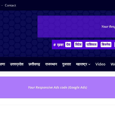
y
Contact
Your Res
# ख़बर
देश
विदेश
राशिफल
बिजनेस
याणा
उत्तरप्रदेश
छत्तीसगढ़
राजस्थान
गुजरात
महाराष्ट्र
Video
WA
Your Responsive Ads code (Google Ads)