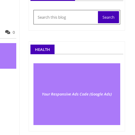
0
HEALTH
Your Responsive Ads Code (Google Ads)