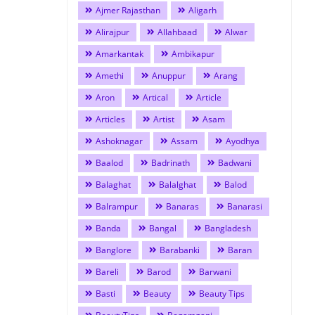
Ajmer Rajasthan
Aligarh
Alirajpur
Allahbaad
Alwar
Amarkantak
Ambikapur
Amethi
Anuppur
Arang
Aron
Artical
Article
Articles
Artist
Asam
Ashoknagar
Assam
Ayodhya
Baalod
Badrinath
Badwani
Balaghat
Balalghat
Balod
Balrampur
Banaras
Banarasi
Banda
Bangal
Bangladesh
Banglore
Barabanki
Baran
Bareli
Barod
Barwani
Basti
Beauty
Beauty Tips