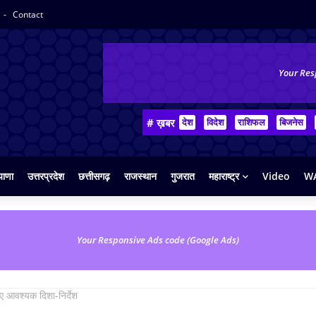
Contact
Your Res
# ख़बर
देश
विदेश
राशिफल
बिजनेस
याणा
उत्तरप्रदेश
छत्तीसगढ़
राजस्थान
गुजरात
महाराष्ट्र
Video
WA
Your Responsive Ads code (Google Ads)
िए आवश्यक दिशा-निर्देश