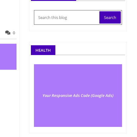
0
HEALTH
Your Responsive Ads Code (Google Ads)