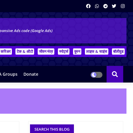
ponsive Ads code (Google Ads)
करिअर
टेक & ऑटो
जीवन मंत्र
स्पोर्ट्स
वुमन
लाइफ & साइंस
बॉलीवुड
 Groups
Donate
SEARCH THIS BLOG