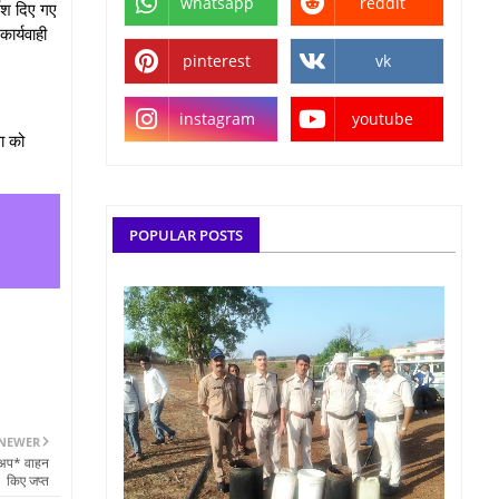
whatsapp
reddit
ेश दिए गए
ार्यवाही
pinterest
vk
instagram
youtube
ा को
POPULAR POSTS
NEWER
िकअप* वाहन
किए जप्त