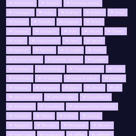
Saharanpur
Sajapur
Samsung Laptop
Sarangpur
Satna
Science
Sehore
Seoni
Shaakti
Shahdol
shajapur
Shakti
Sheopur
Sheopure
Sidhi
Sihore
Silwani
singer
social media
Sport
Sports
Sportsm
Spritual
Sri Lanka
States
Success Stories
Summer Season
Surguja
Taalibaan
Technology
Thailend pataya
Tools
Top News
TV Gossip
Uattar Pradesh
Udaipur
Udaypur
Udaypura
Ujjain
Unnao
UP
Uttar paradesh
Uttar Pradesh
Uttarakhand
Uttrakhand
Vadodara
Vanarashi Uttar Pradesh
Varanasi
Videos
Videsh
vidisha
Vijaygarh
Weather
WhatsApp
Women
Youth Care
youthcare
अमेरिका
अलीराजपुर