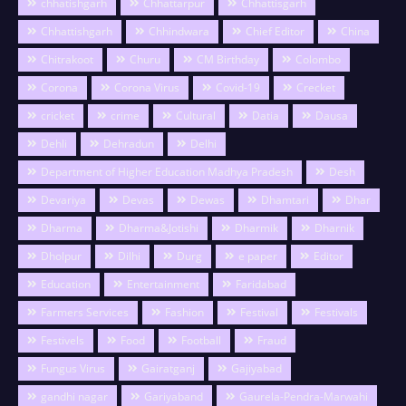
chhatishgarh
Chhattarpur
Chhattisgarh
Chhattishgarh
Chhindwara
Chief Editor
China
Chitrakoot
Churu
CM Birthday
Colombo
Corona
Corona Virus
Covid-19
Crecket
cricket
crime
Cultural
Datia
Dausa
Dehli
Dehradun
Delhi
Department of Higher Education Madhya Pradesh
Desh
Devariya
Devas
Dewas
Dhamtari
Dhar
Dharma
Dharma&Jotishi
Dharmik
Dharnik
Dholpur
Dilhi
Durg
e paper
Editor
Education
Entertainment
Faridabad
Farmers Services
Fashion
Festival
Festivals
Festivels
Food
Football
Fraud
Fungus Virus
Gairatganj
Gajiyabad
gandhi nagar
Gariyaband
Gaurela-Pendra-Marwahi