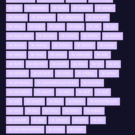
इंदौर
इस्लामाबाद
उज्जैन
उत्तराखंड
उदयपुरा
उदायपुरा
ओबेदुल्लागंज
औबेदुल्लागंज
कथा वाचन
कानपुर
काबुल
खंडवा
खंडेरा
गङी
गुना
गुमशुदा महिला
गुलाबगंज
गैतरगंज
गैरतगंज
गोहरगंज
गौहरगंज
ग्यारसपुर
ग्वालियर
चिकलोद
छतरपुर
जबलपुर
जयपुर
जोधपुर
दक्षिण मुंबई
दमोह
दिल्ली
दीवानगंज
देवनगर
देवास
देश
धार
नई दिल्ली
नई दिल्ली
नटेरन
नरसिंहपुर
पानीपत
पुणे महाराष्ट्र
प्रधानमंत्री मानधन योजना
प्रयागराज
प्रेस विज्ञप्ति
बङवानी
बम्होरी
बरेली
बाङी
बाडी
बाराबंकी
बिहार
बेगमगंज
बेगमगंज/सिलवानी
भारत
भिंड
भोपाल
मंडीदीप
मण्डीदीप
मध्यप्रदेश
मुंबई
मुरादाबाद
मुरैना
मैहर
रजक समाज कार्यक्रम
रतलाम
रायसेन