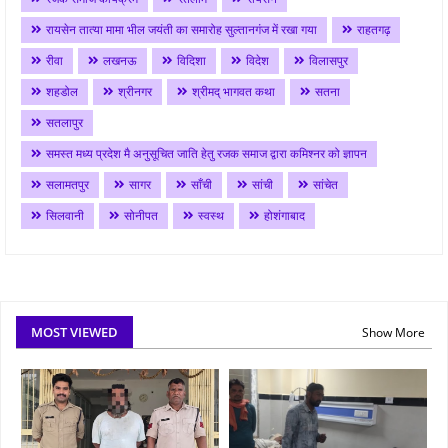
रायसेन तात्या मामा भील जयंती का समारोह सुल्तानगंज में रखा गया
राहतगढ़
रीवा
लखनऊ
विदिशा
विदेश
विलासपुर
शहडोल
श्रीनगर
श्रीमद् भागवत कथा
सतना
सतलापुर
समस्त मध्य प्रदेश मै अनुसूचित जाति हेतु रजक समाज द्वारा कमिश्नर को ज्ञापन
सलामतपुर
सागर
साँची
सांची
सांचेत
सिलवानी
सोनीपत
स्वस्थ
होशंगाबाद
MOST VIEWED
Show More