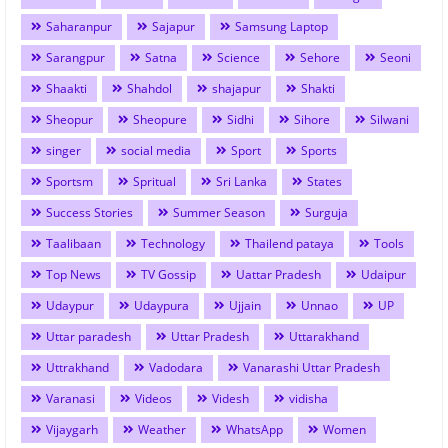
Saharanpur
Sajapur
Samsung Laptop
Sarangpur
Satna
Science
Sehore
Seoni
Shaakti
Shahdol
shajapur
Shakti
Sheopur
Sheopure
Sidhi
Sihore
Silwani
singer
social media
Sport
Sports
Sportsm
Spritual
Sri Lanka
States
Success Stories
Summer Season
Surguja
Taalibaan
Technology
Thailend pataya
Tools
Top News
TV Gossip
Uattar Pradesh
Udaipur
Udaypur
Udaypura
Ujjain
Unnao
UP
Uttar paradesh
Uttar Pradesh
Uttarakhand
Uttrakhand
Vadodara
Vanarashi Uttar Pradesh
Varanasi
Videos
Videsh
vidisha
Vijaygarh
Weather
WhatsApp
Women