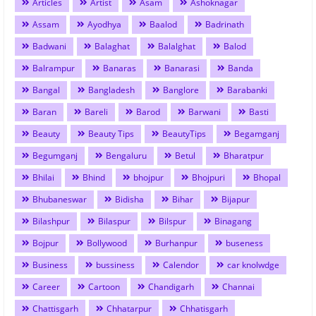
Articles
Artist
Asam
Ashoknagar
Assam
Ayodhya
Baalod
Badrinath
Badwani
Balaghat
Balalghat
Balod
Balrampur
Banaras
Banarasi
Banda
Bangal
Bangladesh
Banglore
Barabanki
Baran
Bareli
Barod
Barwani
Basti
Beauty
Beauty Tips
BeautyTips
Begamganj
Begumganj
Bengaluru
Betul
Bharatpur
Bhilai
Bhind
bhojpur
Bhojpuri
Bhopal
Bhubaneswar
Bidisha
Bihar
Bijapur
Bilashpur
Bilaspur
Bilspur
Binagang
Bojpur
Bollywood
Burhanpur
buseness
Business
bussiness
Calendor
car knolwdge
Career
Cartoon
Chandigarh
Channai
Chattisgarh
Chhatarpur
Chhatisgarh