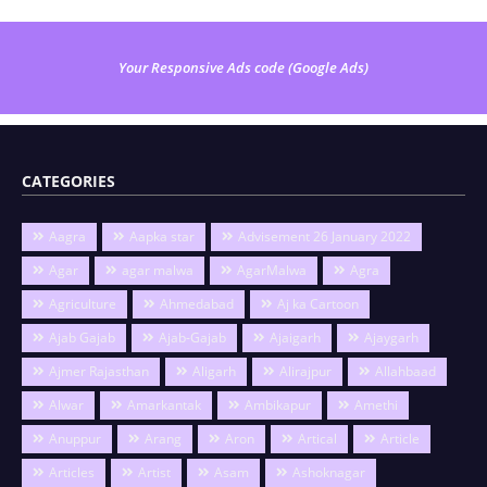
Your Responsive Ads code (Google Ads)
CATEGORIES
Aagra
Aapka star
Advisement 26 January 2022
Agar
agar malwa
AgarMalwa
Agra
Agriculture
Ahmedabad
Aj ka Cartoon
Ajab Gajab
Ajab-Gajab
Ajaigarh
Ajaygarh
Ajmer Rajasthan
Aligarh
Alirajpur
Allahbaad
Alwar
Amarkantak
Ambikapur
Amethi
Anuppur
Arang
Aron
Artical
Article
Articles
Artist
Asam
Ashoknagar