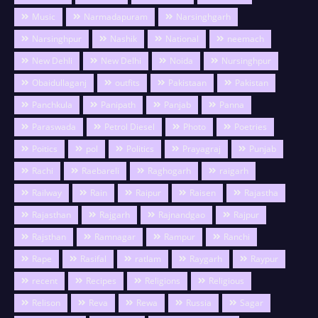
Music
Narmadapuram
Narsinghgarh
Narsinghpur
Nashik
National
neemach
New Dehli
New Delhi
Noida
Nursinghpur
Obaidullaganj
outfits
Pakistaan
Pakistan
Panchkula
Panipath
Panjab
Panna
Paraswada
Petrol Diesel
Photo
Poetries
Poitics
pol
Politics
Prayagraj
Punjab
Rachi
Raebareli
Raghogarh
raigarh
Railway
Rain
Raipur
Raisen
Rajastha
Rajasthan
Rajgarh
Rajnandgao
Rajpur
Rajsthan
Ramnagar
Rampur
Ranchi
Rape
Rasifal
ratlam
Raygarh
Raypur
recent
Recipes
Religions
Religious
Relison
Reva
Rewa
Russia
Sagar