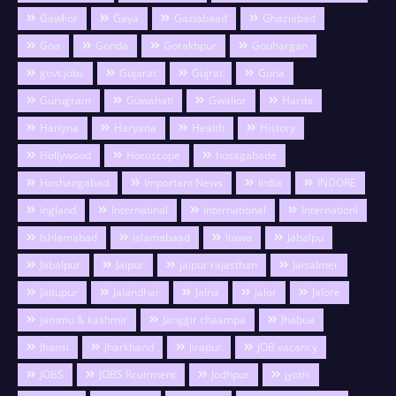
Gawlior
Gaya
Gaziabaad
Ghaziabad
Goa
Gonda
Gorakhpur
Gouhargan
govt.jobs
Gujarat
Gujrat
Guna
Gurugram
Guwahati
Gwalior
Harda
Hariyna
Haryana
Health
History
Hollywood
Horoscope
hosagabade
Hoshangabad
Important News
India
INDORE
ingland
Internatinal
international
Internationl
Ishlamabad
islamabaad
Itawa
Jabalpu
Jabalpur
Jaipur
jaipur rajasthan
Jaisalmer
Jaitupur
Jalandhar
Jalna
jalor
Jalore
jammu & kashmir
Janggir chaampa
Jhabua
Jhansi
Jharkhand
Jirapur
JOB vacancy
JOBS
JOBS Rcuirment
Jodhpur
jyotis