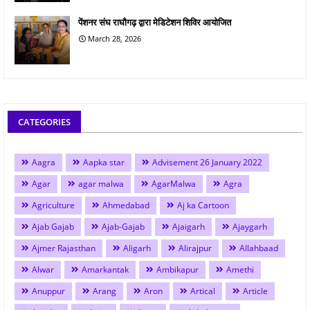
पेंशनर संघ राघौगढ़ द्वारा मेडिटेशन शिविर आयोजित
March 28, 2026
CATEGORIES
Aagra
Aapka star
Advisement 26 January 2022
Agar
agar malwa
AgarMalwa
Agra
Agriculture
Ahmedabad
Aj ka Cartoon
Ajab Gajab
Ajab-Gajab
Ajaigarh
Ajaygarh
Ajmer Rajasthan
Aligarh
Alirajpur
Allahbaad
Alwar
Amarkantak
Ambikapur
Amethi
Anuppur
Arang
Aron
Artical
Article