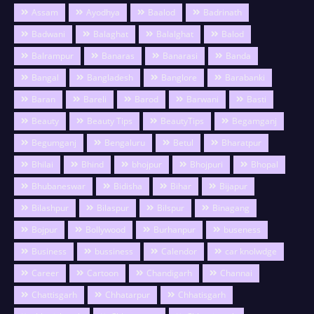
Assam
Ayodhya
Baalod
Badrinath
Badwani
Balaghat
Balalghat
Balod
Balrampur
Banaras
Banarasi
Banda
Bangal
Bangladesh
Banglore
Barabanki
Baran
Bareli
Barod
Barwani
Basti
Beauty
Beauty Tips
BeautyTips
Begamganj
Begumganj
Bengaluru
Betul
Bharatpur
Bhilai
Bhind
bhojpur
Bhojpuri
Bhopal
Bhubaneswar
Bidisha
Bihar
Bijapur
Bilashpur
Bilaspur
Bilspur
Binagang
Bojpur
Bollywood
Burhanpur
buseness
Business
bussiness
Calendor
car knolwdge
Career
Cartoon
Chandigarh
Channai
Chattisgarh
Chhatarpur
Chhatisgarh