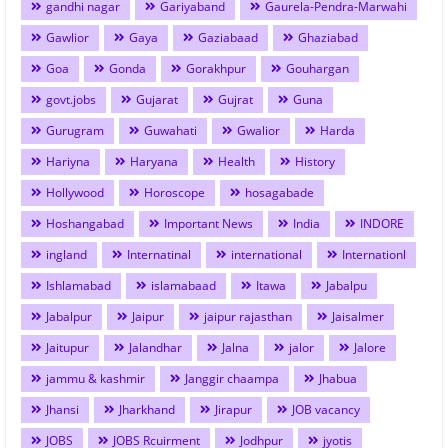
gandhi nagar
Gariyaband
Gaurela-Pendra-Marwahi
Gawlior
Gaya
Gaziabaad
Ghaziabad
Goa
Gonda
Gorakhpur
Gouhargan
govt.jobs
Gujarat
Gujrat
Guna
Gurugram
Guwahati
Gwalior
Harda
Hariyna
Haryana
Health
History
Hollywood
Horoscope
hosagabade
Hoshangabad
Important News
India
INDORE
ingland
Internatinal
international
Internationl
Ishlamabad
islamabaad
Itawa
Jabalpu
Jabalpur
Jaipur
jaipur rajasthan
Jaisalmer
Jaitupur
Jalandhar
Jalna
jalor
Jalore
jammu & kashmir
Janggir chaampa
Jhabua
Jhansi
Jharkhand
Jirapur
JOB vacancy
JOBS
JOBS Rcuirment
Jodhpur
jyotis