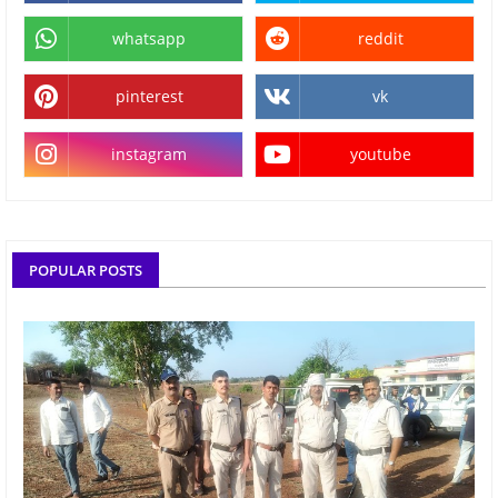
whatsapp
reddit
pinterest
vk
instagram
youtube
POPULAR POSTS