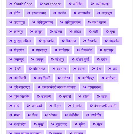
Youth Care
youthcare
अमेरिका
अलीराजपुर
इंदौर
इस्लामाबाद
उज्जैन
उत्तराखंड
उदयपुरा
उदायपुरा
ओबेदुल्लागंज
औबेदुल्लागंज
कथा वाचन
कानपुर
काबुल
खंडवा
खंडेरा
गङी
गुना
गुमशुदा महिला
गुलाबगंज
गैतरगंज
गैरतगंज
गोहरगंज
गौहरगंज
ग्यारसपुर
ग्वालियर
चिकलोद
छतरपुर
जबलपुर
जयपुर
जोधपुर
दक्षिण मुंबई
दमोह
दिल्ली
दीवानगंज
देवनगर
देवास
देश
धार
नई दिल्ली
नई दिल्ली
नटेरन
नरसिंहपुर
पानीपत
पुणे महाराष्ट्र
प्रधानमंत्री मानधन योजना
प्रयागराज
प्रेस विज्ञप्ति
बङवानी
बम्होरी
बरेली
बाङी
बाडी
बाराबंकी
बिहार
बेगमगंज
बेगमगंज/सिलवानी
भारत
भिंड
भोपाल
मंडीदीप
मण्डीदीप
मध्यप्रदेश
मुंबई
मुरादाबाद
मुरैना
मैहर
रजक समाज कार्यक्रम
रतलाम
रायसेन