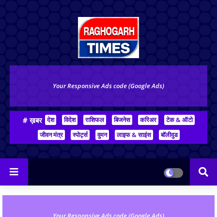
Your Responsive Ads code (Google Ads)
# ख़बर
देश
विदेश
राशिफल
बिजनेस
करिअर
टेक & ऑटो
जीवन मंत्र
स्पोर्ट्स
वुमन
लाइफ & साइंस
बॉलीवुड
Your Responsive Ads code (Google Ads)