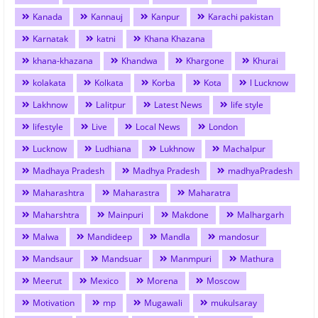
Kanada
Kannauj
Kanpur
Karachi pakistan
Karnatak
katni
Khana Khazana
khana-khazana
Khandwa
Khargone
Khurai
kolakata
Kolkata
Korba
Kota
l Lucknow
Lakhnow
Lalitpur
Latest News
life style
lifestyle
Live
Local News
London
Lucknow
Ludhiana
Lukhnow
Machalpur
Madhaya Pradesh
Madhya Pradesh
madhyaPradesh
Maharashtra
Maharastra
Maharatra
Maharshtra
Mainpuri
Makdone
Malhargarh
Malwa
Mandideep
Mandla
mandosur
Mandsaur
Mandsuar
Manmpuri
Mathura
Meerut
Mexico
Morena
Moscow
Motivation
mp
Mugawali
mukulsaray