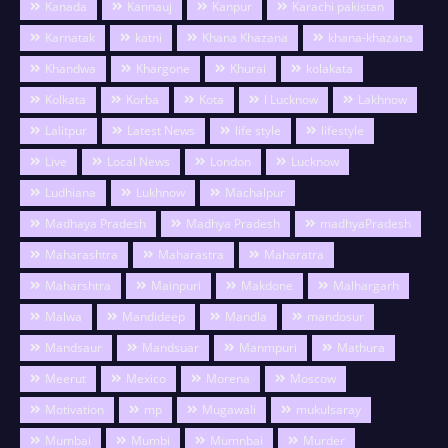
Kanada
Kannauj
Kanpur
Karachi pakistan
Karnatak
katni
Khana Khazana
khana-khazana
Khandwa
Khargone
Khurai
kolakata
Kolkata
Korba
Kota
l Lucknow
Lakhnow
Lalitpur
Latest News
life style
lifestyle
Live
Local News
London
Lucknow
Ludhiana
Lukhnow
Machalpur
Madhaya Pradesh
Madhya Pradesh
madhyaPradesh
Maharashtra
Maharastra
Maharatra
Maharshtra
Mainpuri
Makdone
Malhargarh
Malwa
Mandideep
Mandla
mandosur
Mandsaur
Mandsuar
Manmpuri
Mathura
Meerut
Mexico
Morena
Moscow
Motivation
mp
Mugawali
mukulsaray
Mumbai
Mumbi
Mumnbai
Murder