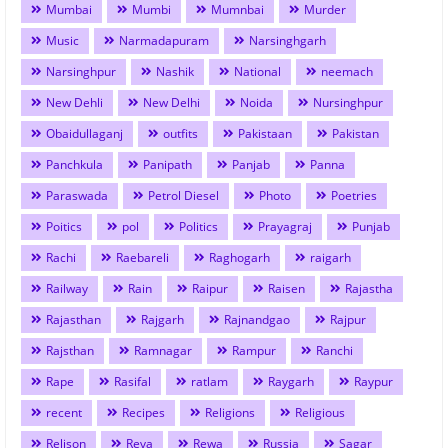
Mumbai
Mumbi
Mumnbai
Murder
Music
Narmadapuram
Narsinghgarh
Narsinghpur
Nashik
National
neemach
New Dehli
New Delhi
Noida
Nursinghpur
Obaidullaganj
outfits
Pakistaan
Pakistan
Panchkula
Panipath
Panjab
Panna
Paraswada
Petrol Diesel
Photo
Poetries
Poitics
pol
Politics
Prayagraj
Punjab
Rachi
Raebareli
Raghogarh
raigarh
Railway
Rain
Raipur
Raisen
Rajastha
Rajasthan
Rajgarh
Rajnandgao
Rajpur
Rajsthan
Ramnagar
Rampur
Ranchi
Rape
Rasifal
ratlam
Raygarh
Raypur
recent
Recipes
Religions
Religious
Relison
Reva
Rewa
Russia
Sagar