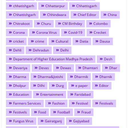
chhatishgarh
Chhattarpur
Chhattisgarh
Chhattishgarh
Chhindwara
Chief Editor
China
Chitrakoot
Churu
CM Birthday
Colombo
Corona
Corona Virus
Covid-19
Crecket
cricket
crime
Cultural
Datia
Dausa
Dehli
Dehradun
Delhi
Department of Higher Education Madhya Pradesh
Desh
Devariya
Devas
Dewas
Dhamtari
Dhar
Dharma
Dharma&Jotishi
Dharmik
Dharnik
Dholpur
Dilhi
Durg
e paper
Editor
Education
Entertainment
Faridabad
Farmers Services
Fashion
Festival
Festivals
Festivels
Food
Football
Fraud
Fungus Virus
Gairatganj
Gajiyabad