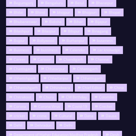
Begumganj
Bengaluru
Betul
Bharatpur
Bhilai
Bhind
bhojpur
Bhojpuri
Bhopal
Bhubaneswar
Bidisha
Bihar
Bijapur
Bilashpur
Bilaspur
Bilspur
Binagang
Bojpur
Bollywood
Burhanpur
buseness
Business
bussiness
Calendor
car knolwdge
Career
Cartoon
Chandigarh
Channai
Chattisgarh
Chhatarpur
Chhatisgarh
chhatishgarh
Chhattarpur
Chhattisgarh
Chhattishgarh
Chhindwara
Chief Editor
China
Chitrakoot
Churu
CM Birthday
Colombo
Corona
Corona Virus
Covid-19
Crecket
cricket
crime
Cultural
Datia
Dausa
Dehli
Dehradun
Delhi
Department of Higher Education Madhya Pradesh
Desh