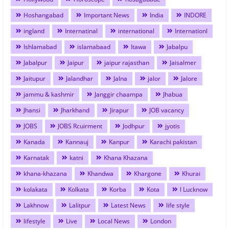
Hoshangabad
Important News
India
INDORE
ingland
Internatinal
international
Internationl
Ishlamabad
islamabaad
Itawa
Jabalpu
Jabalpur
Jaipur
jaipur rajasthan
Jaisalmer
Jaitupur
Jalandhar
Jalna
jalor
Jalore
jammu & kashmir
Janggir chaampa
Jhabua
Jhansi
Jharkhand
Jirapur
JOB vacancy
JOBS
JOBS Rcuirment
Jodhpur
jyotis
Kanada
Kannauj
Kanpur
Karachi pakistan
Karnatak
katni
Khana Khazana
khana-khazana
Khandwa
Khargone
Khurai
kolakata
Kolkata
Korba
Kota
l Lucknow
Lakhnow
Lalitpur
Latest News
life style
lifestyle
Live
Local News
London