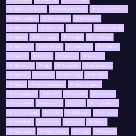
Madhaya Pradesh
Madhya Pradesh
madhyaPradesh
Maharashtra
Maharastra
Maharatra
Maharshtra
Mainpuri
Makdone
Malhargarh
Malwa
Mandideep
Mandla
mandosur
Mandsaur
Mandsuar
Manmpuri
Mathura
Meerut
Mexico
Morena
Moscow
Motivation
mp
Mugawali
mukulsaray
Mumbai
Mumbi
Mumnbai
Murder
Music
Narmadapuram
Narsinghgarh
Narsinghpur
Nashik
National
neemach
New Dehli
New Delhi
Noida
Nursinghpur
Obaidullaganj
outfits
Pakistaan
Pakistan
Panchkula
Panipath
Panjab
Panna
Paraswada
Petrol Diesel
Photo
Poetries