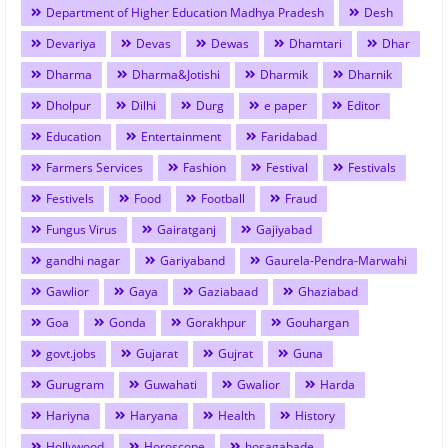
Department of Higher Education Madhya Pradesh
Desh
Devariya
Devas
Dewas
Dhamtari
Dhar
Dharma
Dharma&Jotishi
Dharmik
Dharnik
Dholpur
Dilhi
Durg
e paper
Editor
Education
Entertainment
Faridabad
Farmers Services
Fashion
Festival
Festivals
Festivels
Food
Football
Fraud
Fungus Virus
Gairatganj
Gajiyabad
gandhi nagar
Gariyaband
Gaurela-Pendra-Marwahi
Gawlior
Gaya
Gaziabaad
Ghaziabad
Goa
Gonda
Gorakhpur
Gouhargan
govt.jobs
Gujarat
Gujrat
Guna
Gurugram
Guwahati
Gwalior
Harda
Hariyna
Haryana
Health
History
Hollywood
Horoscope
hosagabade