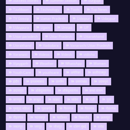
Success Stories
Summer Season
Surguja
Taalibaan
Technology
Tools
Top News
TV Gossip
Uattar Pradesh
Udaipur
Udaypur
Udaypura
Ujjain
Unnao
UP
Uttar paradesh
Uttar Pradesh
Uttarakhand
Uttrakhand
Vadodara
Vanarashi Uttar Pradesh
Varanasi
Videos
Videsh
vidisha
Vijaygarh
Weather
WhatsApp
Women
Youth Care
youthcare
अमेरिका
अलीराजपुर
इंदौर
इस्लामाबाद
उज्जैन
उत्तराखंड
उदयपुरा
उदायपुरा
ओबेदुल्लागंज
औबेदुल्लागंज
कथा वाचन
कानपुर
काबुल
खंडवा
खंडेरा
गङी
गुना
गुमशुदा महिला
गुलाबगंज
गैतरगंज
गैरतगंज
गोहरगंज
गौहरगंज
ग्यारसपुर
ग्वालियर
चिकलोद
छतरपुर
जबलपुर
जयपुर
जोधपुर
दक्षिण मुंबई
दमोह