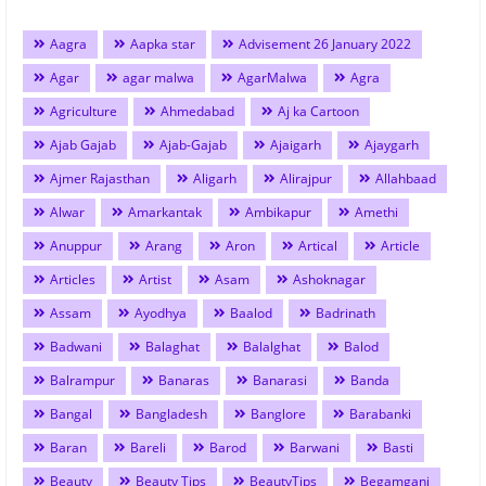
Aagra
Aapka star
Advisement 26 January 2022
Agar
agar malwa
AgarMalwa
Agra
Agriculture
Ahmedabad
Aj ka Cartoon
Ajab Gajab
Ajab-Gajab
Ajaigarh
Ajaygarh
Ajmer Rajasthan
Aligarh
Alirajpur
Allahbaad
Alwar
Amarkantak
Ambikapur
Amethi
Anuppur
Arang
Aron
Artical
Article
Articles
Artist
Asam
Ashoknagar
Assam
Ayodhya
Baalod
Badrinath
Badwani
Balaghat
Balalghat
Balod
Balrampur
Banaras
Banarasi
Banda
Bangal
Bangladesh
Banglore
Barabanki
Baran
Bareli
Barod
Barwani
Basti
Beauty
Beauty Tips
BeautyTips
Begamganj