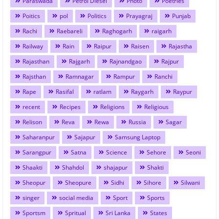
Paraswada
Petrol Diesel
Photo
Poetries
Poitics
pol
Politics
Prayagraj
Punjab
Rachi
Raebareli
Raghogarh
raigarh
Railway
Rain
Raipur
Raisen
Rajastha
Rajasthan
Rajgarh
Rajnandgao
Rajpur
Rajsthan
Ramnagar
Rampur
Ranchi
Rape
Rasifal
ratlam
Raygarh
Raypur
recent
Recipes
Religions
Religious
Relison
Reva
Rewa
Russia
Sagar
Saharanpur
Sajapur
Samsung Laptop
Sarangpur
Satna
Science
Sehore
Seoni
Shaakti
Shahdol
shajapur
Shakti
Sheopur
Sheopure
Sidhi
Sihore
Silwani
singer
social media
Sport
Sports
Sportsm
Spritual
Sri Lanka
States