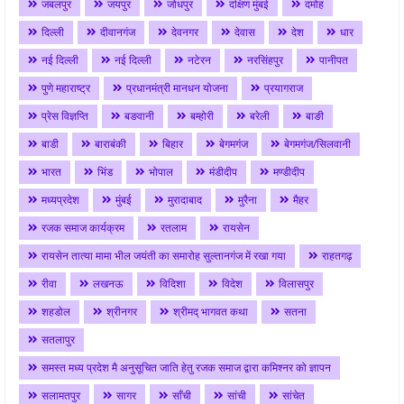
जबलपुर
जयपुर
जोधपुर
दक्षिण मुंबई
दमोह
दिल्ली
दीवानगंज
देवनगर
देवास
देश
धार
नई दिल्ली
नई दिल्ली
नटेरन
नरसिंहपुर
पानीपत
पुणे महाराष्ट्र
प्रधानमंत्री मानधन योजना
प्रयागराज
प्रेस विज्ञप्ति
बङवानी
बम्होरी
बरेली
बाङी
बाडी
बाराबंकी
बिहार
बेगमगंज
बेगमगंज/सिलवानी
भारत
भिंड
भोपाल
मंडीदीप
मण्डीदीप
मध्यप्रदेश
मुंबई
मुरादाबाद
मुरैना
मैहर
रजक समाज कार्यक्रम
रतलाम
रायसेन
रायसेन तात्या मामा भील जयंती का समारोह सुल्तानगंज में रखा गया
राहतगढ़
रीवा
लखनऊ
विदिशा
विदेश
विलासपुर
शहडोल
श्रीनगर
श्रीमद् भागवत कथा
सतना
सतलापुर
समस्त मध्य प्रदेश मै अनुसूचित जाति हेतु रजक समाज द्वारा कमिश्नर को ज्ञापन
सलामतपुर
सागर
साँची
सांची
सांचेत