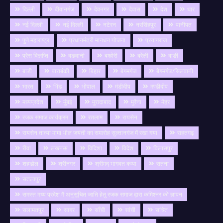
दिल्ली
दीवानगंज
देवनगर
देवास
देश
धार
नई दिल्ली
नई दिल्ली
नटेरन
नरसिंहपुर
पानीपत
पुणे महाराष्ट्र
प्रधानमंत्री मानधन योजना
प्रयागराज
प्रेस विज्ञप्ति
बङवानी
बम्होरी
बरेली
बाङी
बाडी
बाराबंकी
बिहार
बेगमगंज
बेगमगंज/सिलवानी
भारत
भिंड
भोपाल
मंडीदीप
मण्डीदीप
मध्यप्रदेश
मुंबई
मुरादाबाद
मुरैना
मैहर
रजक समाज कार्यक्रम
रतलाम
रायसेन
रायसेन तात्या मामा भील जयंती का समारोह सुल्तानगंज में रखा गया
राहतगढ़
रीवा
लखनऊ
विदिशा
विदेश
विलासपुर
शहडोल
श्रीनगर
श्रीमद् भागवत कथा
सतना
सतलापुर
समस्त मध्य प्रदेश मै अनुसूचित जाति हेतु रजक समाज द्वारा कमिश्नर को ज्ञापन
सलामतपुर
सागर
साँची
सांची
सांचेत