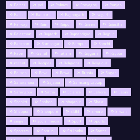
Poitics
pol
Politics
Prayagraj
Punjab
Rachi
Raebareli
Raghogarh
raigarh
Railway
Rain
Raipur
Raisen
Rajastha
Rajasthan
Rajgarh
Rajnandgao
Rajpur
Rajsthan
Ramnagar
Rampur
Ranchi
Rape
Rasifal
ratlam
Raygarh
Raypur
recent
Recipes
Religions
Religious
Relison
Reva
Rewa
Russia
Sagar
Saharanpur
Sajapur
Samsung Laptop
Sarangpur
Satna
Science
Sehore
Seoni
Shaakti
Shahdol
shajapur
Shakti
Sheopur
Sheopure
Sidhi
Sihore
Silwani
singer
social media
Sport
Sports
Sportsm
Spritual
Sri Lanka
States