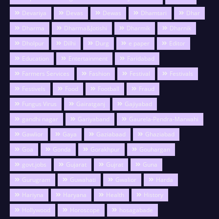
Devariya
Devas
Dewas
Dhamtari
Dhar
Dharma
Dharma&Jotishi
Dharmik
Dharnik
Dholpur
Dilhi
Durg
e paper
Editor
Education
Entertainment
Faridabad
Farmers Services
Fashion
Festival
Festivals
Festivels
Food
Football
Fraud
Fungus Virus
Gairatganj
Gajiyabad
gandhi nagar
Gariyaband
Gaurela-Pendra-Marwahi
Gawlior
Gaya
Gaziabaad
Ghaziabad
Goa
Gonda
Gorakhpur
Gouhargan
govt.jobs
Gujarat
Gujrat
Guna
Gurugram
Guwahati
Gwalior
Harda
Hariyna
Haryana
Health
History
Hollywood
Horoscope
hosagabade