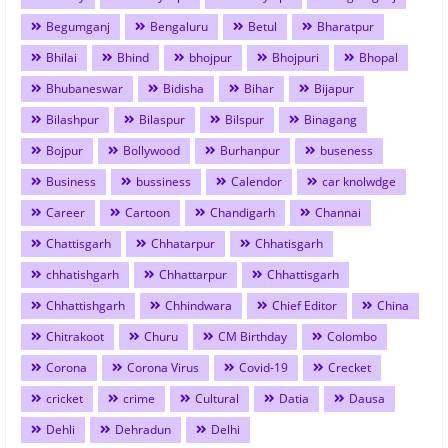
Begumganj
Bengaluru
Betul
Bharatpur
Bhilai
Bhind
bhojpur
Bhojpuri
Bhopal
Bhubaneswar
Bidisha
Bihar
Bijapur
Bilashpur
Bilaspur
Bilspur
Binagang
Bojpur
Bollywood
Burhanpur
buseness
Business
bussiness
Calendor
car knolwdge
Career
Cartoon
Chandigarh
Channai
Chattisgarh
Chhatarpur
Chhatisgarh
chhatishgarh
Chhattarpur
Chhattisgarh
Chhattishgarh
Chhindwara
Chief Editor
China
Chitrakoot
Churu
CM Birthday
Colombo
Corona
Corona Virus
Covid-19
Crecket
cricket
crime
Cultural
Datia
Dausa
Dehli
Dehradun
Delhi