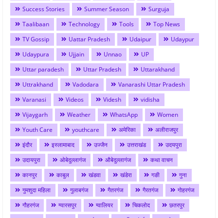
Success Stories
Summer Season
Surguja
Taalibaan
Technology
Tools
Top News
TV Gossip
Uattar Pradesh
Udaipur
Udaypur
Udaypura
Ujjain
Unnao
UP
Uttar paradesh
Uttar Pradesh
Uttarakhand
Uttrakhand
Vadodara
Vanarashi Uttar Pradesh
Varanasi
Videos
Videsh
vidisha
Vijaygarh
Weather
WhatsApp
Women
Youth Care
youthcare
अमेरिका
अलीराजपुर
इंदौर
इस्लामाबाद
उज्जैन
उत्तराखंड
उदयपुरा
उदायपुरा
ओबेदुल्लागंज
औबेदुल्लागंज
कथा वाचन
कानपुर
काबुल
खंडवा
खंडेरा
गङी
गुना
गुमशुदा महिला
गुलाबगंज
गैतरगंज
गैरतगंज
गोहरगंज
गौहरगंज
ग्यारसपुर
ग्वालियर
चिकलोद
छतरपुर