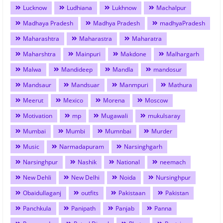
Lucknow
Ludhiana
Lukhnow
Machalpur
Madhaya Pradesh
Madhya Pradesh
madhyaPradesh
Maharashtra
Maharastra
Maharatra
Maharshtra
Mainpuri
Makdone
Malhargarh
Malwa
Mandideep
Mandla
mandosur
Mandsaur
Mandsuar
Manmpuri
Mathura
Meerut
Mexico
Morena
Moscow
Motivation
mp
Mugawali
mukulsaray
Mumbai
Mumbi
Mumnbai
Murder
Music
Narmadapuram
Narsinghgarh
Narsinghpur
Nashik
National
neemach
New Dehli
New Delhi
Noida
Nursinghpur
Obaidullaganj
outfits
Pakistaan
Pakistan
Panchkula
Panipath
Panjab
Panna