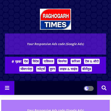
Your Responsive Ads code (Google Ads)
# ख़बर
देश
विदेश
राशिफल
बिजनेस
करिअर
टेक & ऑटो
जीवन मंत्र
स्पोर्ट्स
वुमन
लाइफ & साइंस
बॉलीवुड
Your Responsive Ads code (Google Ads)