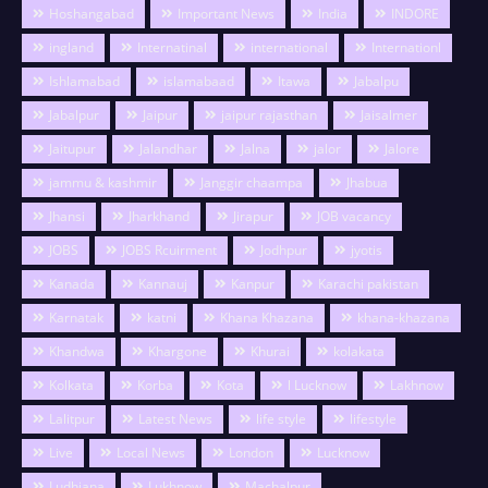
Hoshangabad
Important News
India
INDORE
ingland
Internatinal
international
Internationl
Ishlamabad
islamabaad
Itawa
Jabalpu
Jabalpur
Jaipur
jaipur rajasthan
Jaisalmer
Jaitupur
Jalandhar
Jalna
jalor
Jalore
jammu & kashmir
Janggir chaampa
Jhabua
Jhansi
Jharkhand
Jirapur
JOB vacancy
JOBS
JOBS Rcuirment
Jodhpur
jyotis
Kanada
Kannauj
Kanpur
Karachi pakistan
Karnatak
katni
Khana Khazana
khana-khazana
Khandwa
Khargone
Khurai
kolakata
Kolkata
Korba
Kota
l Lucknow
Lakhnow
Lalitpur
Latest News
life style
lifestyle
Live
Local News
London
Lucknow
Ludhiana
Lukhnow
Machalpur