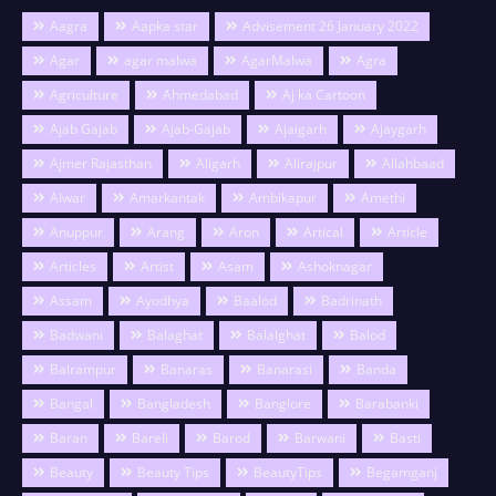
Aagra
Aapka star
Advisement 26 January 2022
Agar
agar malwa
AgarMalwa
Agra
Agriculture
Ahmedabad
Aj ka Cartoon
Ajab Gajab
Ajab-Gajab
Ajaigarh
Ajaygarh
Ajmer Rajasthan
Aligarh
Alirajpur
Allahbaad
Alwar
Amarkantak
Ambikapur
Amethi
Anuppur
Arang
Aron
Artical
Article
Articles
Artist
Asam
Ashoknagar
Assam
Ayodhya
Baalod
Badrinath
Badwani
Balaghat
Balalghat
Balod
Balrampur
Banaras
Banarasi
Banda
Bangal
Bangladesh
Banglore
Barabanki
Baran
Bareli
Barod
Barwani
Basti
Beauty
Beauty Tips
BeautyTips
Begamganj