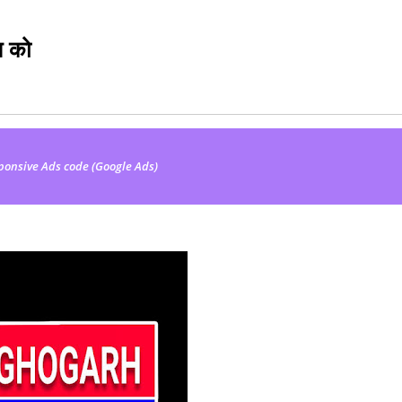
न को
ponsive Ads code (Google Ads)