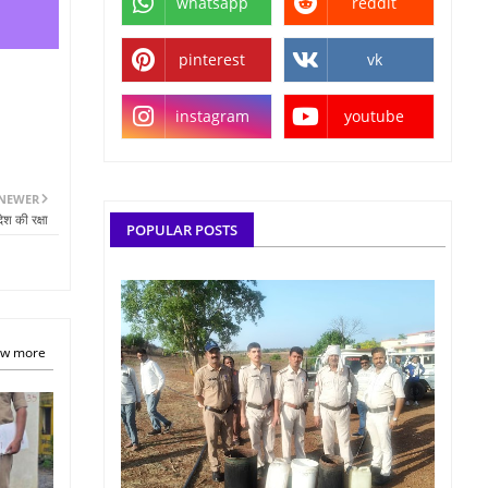
whatsapp
reddit
pinterest
vk
instagram
youtube
NEWER
ेश की रक्षा
POPULAR POSTS
w more