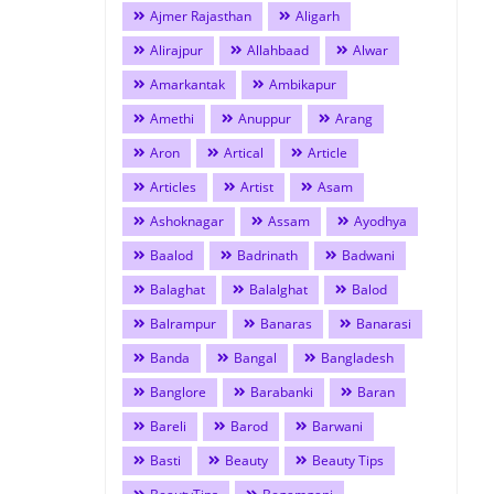
Ajmer Rajasthan
Aligarh
Alirajpur
Allahbaad
Alwar
Amarkantak
Ambikapur
Amethi
Anuppur
Arang
Aron
Artical
Article
Articles
Artist
Asam
Ashoknagar
Assam
Ayodhya
Baalod
Badrinath
Badwani
Balaghat
Balalghat
Balod
Balrampur
Banaras
Banarasi
Banda
Bangal
Bangladesh
Banglore
Barabanki
Baran
Bareli
Barod
Barwani
Basti
Beauty
Beauty Tips