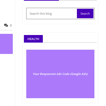
0
HEALTH
Your Responsive Ads Code (Google Ads)