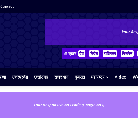
Contact
Your Res
# ख़बर
देश
विदेश
राशिफल
बिजनेस
याणा
उत्तरप्रदेश
छत्तीसगढ़
राजस्थान
गुजरात
महाराष्ट्र
Video
WA
Your Responsive Ads code (Google Ads)