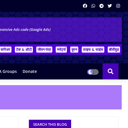
ponsive Ads code (Google Ads)
करिअर
टेक & ऑटो
जीवन मंत्र
स्पोर्ट्स
वुमन
लाइफ & साइंस
बॉलीवुड
 Groups
Donate
SEARCH THIS BLOG