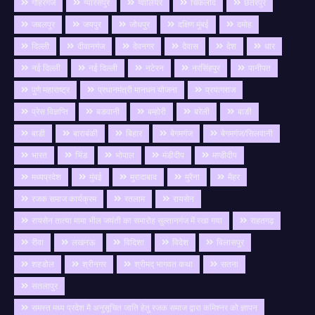
गौहरगंज
ग्यारसपुर
ग्वालियर
चिकलोद
छतरपुर
जबलपुर
जयपुर
जोधपुर
दक्षिण मुंबई
दमोह
दिल्ली
दीवानगंज
देवनगर
देवास
देश
धार
नई दिल्ली
नई दिल्ली
नटेरन
नरसिंहपुर
पानीपत
पुणे महाराष्ट्र
प्रधानमंत्री मानधन योजना
प्रयागराज
प्रेस विज्ञप्ति
बङवानी
बम्होरी
बरेली
बाङी
बाडी
बाराबंकी
बिहार
बेगमगंज
बेगमगंज/सिलवानी
भारत
भिंड
भोपाल
मंडीदीप
मण्डीदीप
मध्यप्रदेश
मुंबई
मुरादाबाद
मुरैना
मैहर
रजक समाज कार्यक्रम
रतलाम
रायसेन
रायसेन तात्या मामा भील जयंती का समारोह सुल्तानगंज में रखा गया
राहतगढ़
रीवा
लखनऊ
विदिशा
विदेश
विलासपुर
शहडोल
श्रीनगर
श्रीमद् भागवत कथा
सतना
सतलापुर
समस्त मध्य प्रदेश मै अनुसूचित जाति हेतु रजक समाज द्वारा कमिश्नर को ज्ञापन