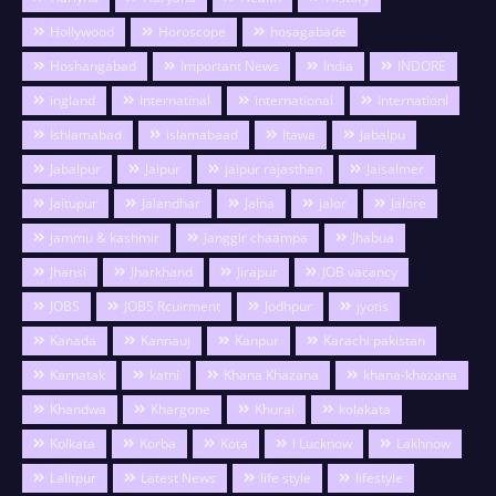
Hollywood
Horoscope
hosagabade
Hoshangabad
Important News
India
INDORE
ingland
Internatinal
international
Internationl
Ishlamabad
islamabaad
Itawa
Jabalpu
Jabalpur
Jaipur
jaipur rajasthan
Jaisalmer
Jaitupur
Jalandhar
Jalna
jalor
Jalore
jammu & kashmir
Janggir chaampa
Jhabua
Jhansi
Jharkhand
Jirapur
JOB vacancy
JOBS
JOBS Rcuirment
Jodhpur
jyotis
Kanada
Kannauj
Kanpur
Karachi pakistan
Karnatak
katni
Khana Khazana
khana-khazana
Khandwa
Khargone
Khurai
kolakata
Kolkata
Korba
Kota
l Lucknow
Lakhnow
Lalitpur
Latest News
life style
lifestyle