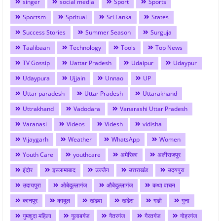
singer
social media
Sport
Sports
Sportsm
Spritual
Sri Lanka
States
Success Stories
Summer Season
Surguja
Taalibaan
Technology
Tools
Top News
TV Gossip
Uattar Pradesh
Udaipur
Udaypur
Udaypura
Ujjain
Unnao
UP
Uttar paradesh
Uttar Pradesh
Uttarakhand
Uttrakhand
Vadodara
Vanarashi Uttar Pradesh
Varanasi
Videos
Videsh
vidisha
Vijaygarh
Weather
WhatsApp
Women
Youth Care
youthcare
अमेरिका
अलीराजपुर
इंदौर
इस्लामाबाद
उज्जैन
उत्तराखंड
उदयपुरा
उदायपुरा
ओबेदुल्लागंज
औबेदुल्लागंज
कथा वाचन
कानपुर
काबुल
खंडवा
खंडेरा
गङी
गुना
गुमशुदा महिला
गुलाबगंज
गैतरगंज
गैरतगंज
गोहरगंज