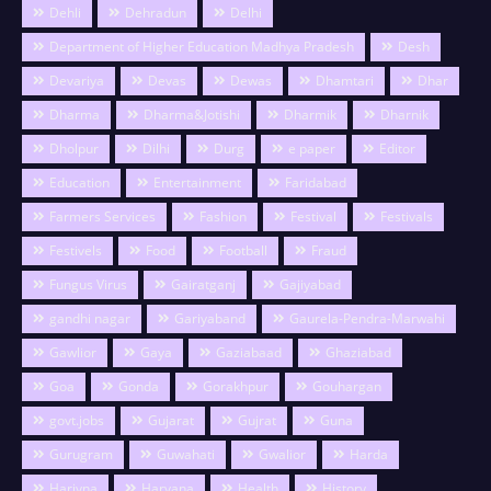
Dehli
Dehradun
Delhi
Department of Higher Education Madhya Pradesh
Desh
Devariya
Devas
Dewas
Dhamtari
Dhar
Dharma
Dharma&Jotishi
Dharmik
Dharnik
Dholpur
Dilhi
Durg
e paper
Editor
Education
Entertainment
Faridabad
Farmers Services
Fashion
Festival
Festivals
Festivels
Food
Football
Fraud
Fungus Virus
Gairatganj
Gajiyabad
gandhi nagar
Gariyaband
Gaurela-Pendra-Marwahi
Gawlior
Gaya
Gaziabaad
Ghaziabad
Goa
Gonda
Gorakhpur
Gouhargan
govt.jobs
Gujarat
Gujrat
Guna
Gurugram
Guwahati
Gwalior
Harda
Hariyna
Haryana
Health
History