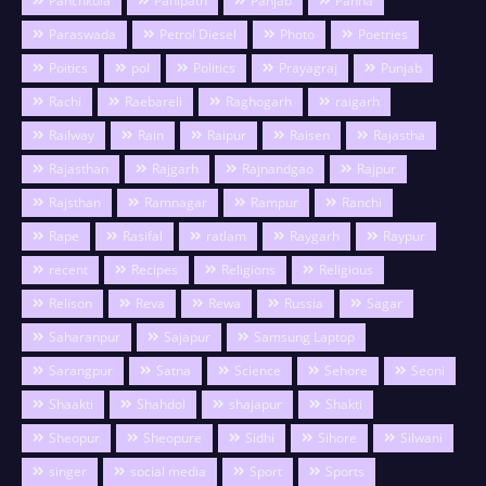
Panchkula
Panipath
Panjab
Panna
Paraswada
Petrol Diesel
Photo
Poetries
Poitics
pol
Politics
Prayagraj
Punjab
Rachi
Raebareli
Raghogarh
raigarh
Railway
Rain
Raipur
Raisen
Rajastha
Rajasthan
Rajgarh
Rajnandgao
Rajpur
Rajsthan
Ramnagar
Rampur
Ranchi
Rape
Rasifal
ratlam
Raygarh
Raypur
recent
Recipes
Religions
Religious
Relison
Reva
Rewa
Russia
Sagar
Saharanpur
Sajapur
Samsung Laptop
Sarangpur
Satna
Science
Sehore
Seoni
Shaakti
Shahdol
shajapur
Shakti
Sheopur
Sheopure
Sidhi
Sihore
Silwani
singer
social media
Sport
Sports