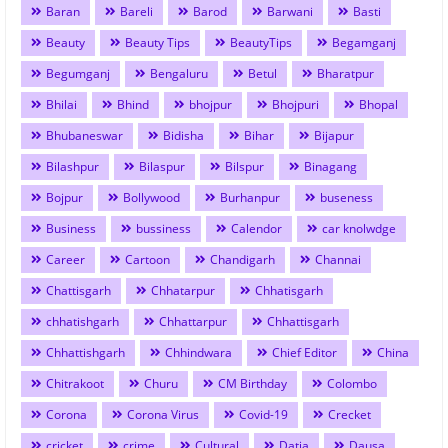
Baran
Bareli
Barod
Barwani
Basti
Beauty
Beauty Tips
BeautyTips
Begamganj
Begumganj
Bengaluru
Betul
Bharatpur
Bhilai
Bhind
bhojpur
Bhojpuri
Bhopal
Bhubaneswar
Bidisha
Bihar
Bijapur
Bilashpur
Bilaspur
Bilspur
Binagang
Bojpur
Bollywood
Burhanpur
buseness
Business
bussiness
Calendor
car knolwdge
Career
Cartoon
Chandigarh
Channai
Chattisgarh
Chhatarpur
Chhatisgarh
chhatishgarh
Chhattarpur
Chhattisgarh
Chhattishgarh
Chhindwara
Chief Editor
China
Chitrakoot
Churu
CM Birthday
Colombo
Corona
Corona Virus
Covid-19
Crecket
cricket
crime
Cultural
Datia
Dausa