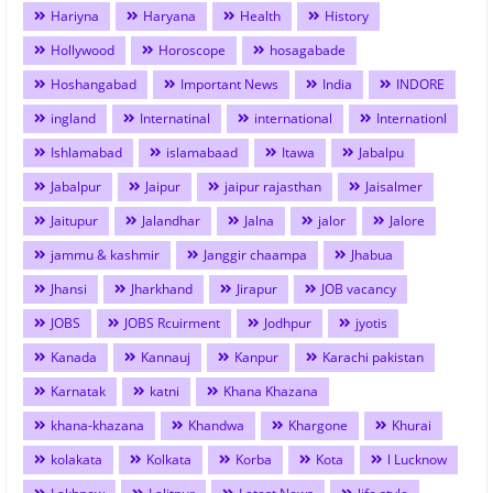
Hariyna
Haryana
Health
History
Hollywood
Horoscope
hosagabade
Hoshangabad
Important News
India
INDORE
ingland
Internatinal
international
Internationl
Ishlamabad
islamabaad
Itawa
Jabalpu
Jabalpur
Jaipur
jaipur rajasthan
Jaisalmer
Jaitupur
Jalandhar
Jalna
jalor
Jalore
jammu & kashmir
Janggir chaampa
Jhabua
Jhansi
Jharkhand
Jirapur
JOB vacancy
JOBS
JOBS Rcuirment
Jodhpur
jyotis
Kanada
Kannauj
Kanpur
Karachi pakistan
Karnatak
katni
Khana Khazana
khana-khazana
Khandwa
Khargone
Khurai
kolakata
Kolkata
Korba
Kota
l Lucknow