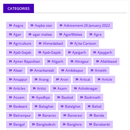
CATEGORIES
Aagra
Aapka star
Advisement 26 January 2022
Agar
agar malwa
AgarMalwa
Agra
Agriculture
Ahmedabad
Aj ka Cartoon
Ajab Gajab
Ajab-Gajab
Ajaigarh
Ajaygarh
Ajmer Rajasthan
Aligarh
Alirajpur
Allahbaad
Alwar
Amarkantak
Ambikapur
Amethi
Anuppur
Arang
Aron
Artical
Article
Articles
Artist
Asam
Ashoknagar
Assam
Ayodhya
Baalod
Badrinath
Badwani
Balaghat
Balalghat
Balod
Balrampur
Banaras
Banarasi
Banda
Bangal
Bangladesh
Banglore
Barabanki