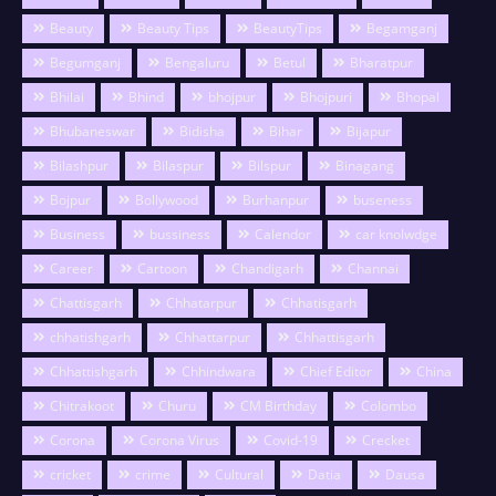
Beauty
Beauty Tips
BeautyTips
Begamganj
Begumganj
Bengaluru
Betul
Bharatpur
Bhilai
Bhind
bhojpur
Bhojpuri
Bhopal
Bhubaneswar
Bidisha
Bihar
Bijapur
Bilashpur
Bilaspur
Bilspur
Binagang
Bojpur
Bollywood
Burhanpur
buseness
Business
bussiness
Calendor
car knolwdge
Career
Cartoon
Chandigarh
Channai
Chattisgarh
Chhatarpur
Chhatisgarh
chhatishgarh
Chhattarpur
Chhattisgarh
Chhattishgarh
Chhindwara
Chief Editor
China
Chitrakoot
Churu
CM Birthday
Colombo
Corona
Corona Virus
Covid-19
Crecket
cricket
crime
Cultural
Datia
Dausa