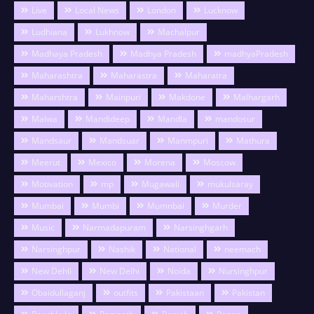
Live
Local News
London
Lucknow
Ludhiana
Lukhnow
Machalpur
Madhaya Pradesh
Madhya Pradesh
madhyaPradesh
Maharashtra
Maharastra
Maharatra
Maharshtra
Mainpuri
Makdone
Malhargarh
Malwa
Mandideep
Mandla
mandosur
Mandsaur
Mandsuar
Manmpuri
Mathura
Meerut
Mexico
Morena
Moscow
Motivation
mp
Mugawali
mukulsaray
Mumbai
Mumbi
Mumnbai
Murder
Music
Narmadapuram
Narsinghgarh
Narsinghpur
Nashik
National
neemach
New Dehli
New Delhi
Noida
Nursinghpur
Obaidullaganj
outfits
Pakistaan
Pakistan