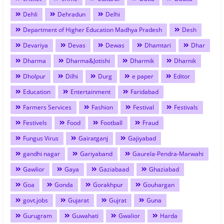
Dehli
Dehradun
Delhi
Department of Higher Education Madhya Pradesh
Desh
Devariya
Devas
Dewas
Dhamtari
Dhar
Dharma
Dharma&Jotishi
Dharmik
Dharnik
Dholpur
Dilhi
Durg
e paper
Editor
Education
Entertainment
Faridabad
Farmers Services
Fashion
Festival
Festivals
Festivels
Food
Football
Fraud
Fungus Virus
Gairatganj
Gajiyabad
gandhi nagar
Gariyaband
Gaurela-Pendra-Marwahi
Gawlior
Gaya
Gaziabaad
Ghaziabad
Goa
Gonda
Gorakhpur
Gouhargan
govt.jobs
Gujarat
Gujrat
Guna
Gurugram
Guwahati
Gwalior
Harda