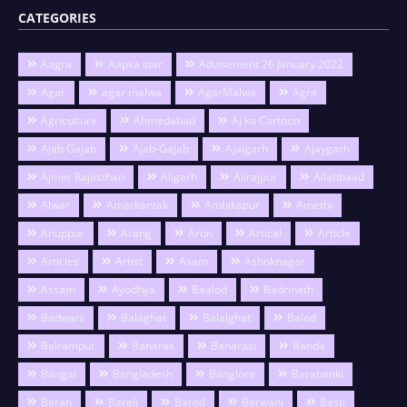
CATEGORIES
Aagra
Aapka star
Advisement 26 January 2022
Agar
agar malwa
AgarMalwa
Agra
Agriculture
Ahmedabad
Aj ka Cartoon
Ajab Gajab
Ajab-Gajab
Ajaigarh
Ajaygarh
Ajmer Rajasthan
Aligarh
Alirajpur
Allahbaad
Alwar
Amarkantak
Ambikapur
Amethi
Anuppur
Arang
Aron
Artical
Article
Articles
Artist
Asam
Ashoknagar
Assam
Ayodhya
Baalod
Badrinath
Badwani
Balaghat
Balalghat
Balod
Balrampur
Banaras
Banarasi
Banda
Bangal
Bangladesh
Banglore
Barabanki
Baran
Bareli
Barod
Barwani
Basti