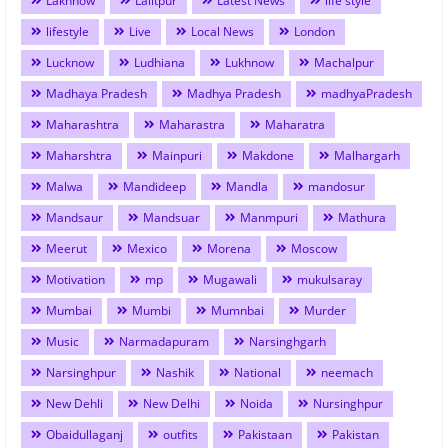
Lakhnow
Lalitpur
Latest News
life style
lifestyle
Live
Local News
London
Lucknow
Ludhiana
Lukhnow
Machalpur
Madhaya Pradesh
Madhya Pradesh
madhyaPradesh
Maharashtra
Maharastra
Maharatra
Maharshtra
Mainpuri
Makdone
Malhargarh
Malwa
Mandideep
Mandla
mandosur
Mandsaur
Mandsuar
Manmpuri
Mathura
Meerut
Mexico
Morena
Moscow
Motivation
mp
Mugawali
mukulsaray
Mumbai
Mumbi
Mumnbai
Murder
Music
Narmadapuram
Narsinghgarh
Narsinghpur
Nashik
National
neemach
New Dehli
New Delhi
Noida
Nursinghpur
Obaidullaganj
outfits
Pakistaan
Pakistan