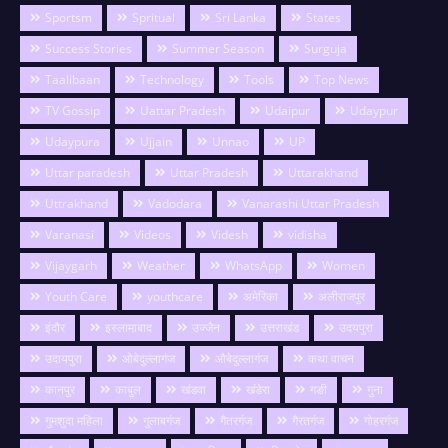
Sportsm
Spritual
Sri Lanka
States
Success Stories
Summer Season
Surguja
Taalibaan
Technology
Tools
Top News
TV Gossip
Uattar Pradesh
Udaipur
Udaypur
Udaypura
Ujjain
Unnao
UP
Uttar paradesh
Uttar Pradesh
Uttarakhand
Uttrakhand
Vadodara
Vanarashi Uttar Pradesh
Varanasi
Videos
Videsh
vidisha
Vijaygarh
Weather
WhatsApp
Women
Youth Care
youthcare
अमेरिका
अलीराजपुर
इंदौर
इस्लामाबाद
उज्जैन
उत्तराखंड
उदयपुरा
उदायपुरा
ओबेदुल्लागंज
औबेदुल्लागंज
कथा वाचन
कानपुर
काबुल
खंडवा
खंडेरा
गङी
गुना
गुमशुदा महिला
गुलाबगंज
गैतरगंज
गैरतगंज
गोहरगंज