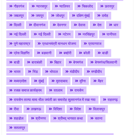
गौहरगंज
ग्यारसपुर
ग्वालियर
चिकलोद
छतरपुर
जबलपुर
जयपुर
जोधपुर
दक्षिण मुंबई
दमोह
दिल्ली
दीवानगंज
देवनगर
देवास
देश
धार
नई दिल्ली
नई दिल्ली
नटेरन
नरसिंहपुर
पानीपत
पुणे महाराष्ट्र
प्रधानमंत्री मानधन योजना
प्रयागराज
प्रेस विज्ञप्ति
बङवानी
बम्होरी
बरेली
बाङी
बाडी
बाराबंकी
बिहार
बेगमगंज
बेगमगंज/सिलवानी
भारत
भिंड
भोपाल
मंडीदीप
मण्डीदीप
मध्यप्रदेश
मुंबई
मुरादाबाद
मुरैना
मैहर
रजक समाज कार्यक्रम
रतलाम
रायसेन
रायसेन तात्या मामा भील जयंती का समारोह सुल्तानगंज में रखा गया
राहतगढ़
रीवा
लखनऊ
विदिशा
विदेश
विलासपुर
शहडोल
श्रीनगर
श्रीमद् भागवत कथा
सतना
सतलापुर