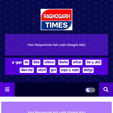
Your Responsive Ads code (Google Ads)
# ख़बर
देश
विदेश
राशिफल
बिजनेस
करिअर
टेक & ऑटो
जीवन मंत्र
स्पोर्ट्स
वुमन
लाइफ & साइंस
बॉलीवुड
Your Responsive Ads code (Google Ads)