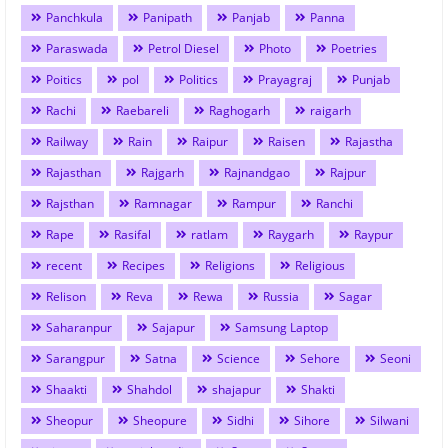
Panchkula
Panipath
Panjab
Panna
Paraswada
Petrol Diesel
Photo
Poetries
Poitics
pol
Politics
Prayagraj
Punjab
Rachi
Raebareli
Raghogarh
raigarh
Railway
Rain
Raipur
Raisen
Rajastha
Rajasthan
Rajgarh
Rajnandgao
Rajpur
Rajsthan
Ramnagar
Rampur
Ranchi
Rape
Rasifal
ratlam
Raygarh
Raypur
recent
Recipes
Religions
Religious
Relison
Reva
Rewa
Russia
Sagar
Saharanpur
Sajapur
Samsung Laptop
Sarangpur
Satna
Science
Sehore
Seoni
Shaakti
Shahdol
shajapur
Shakti
Sheopur
Sheopure
Sidhi
Sihore
Silwani