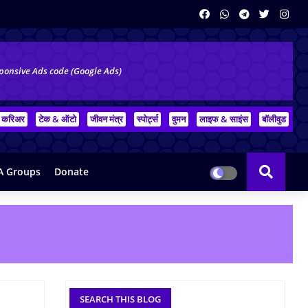
ponsive Ads code (Google Ads)
करिअर
टेक & ऑटो
जीवन मंत्र
स्पोर्ट्स
वुमन
लाइफ & साइंस
बॉलीवुड
 Groups
Donate
SEARCH THIS BLOG