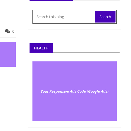
0
HEALTH
Your Responsive Ads Code (Google Ads)