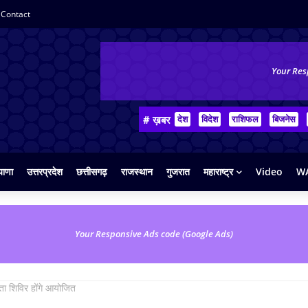
Contact
Your Res
# ख़बर
देश
विदेश
राशिफल
बिजनेस
याणा
उत्तरप्रदेश
छत्तीसगढ़
राजस्थान
गुजरात
महाराष्ट्र
Video
WA
Your Responsive Ads code (Google Ads)
ता शिविर होंगे आयोजित