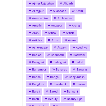
Ajmer Rajasthan
Aligarh
Alirajpur
Allahbaad
Alwar
Amarkantak
Ambikapur
Amethi
Anuppur
Arang
Aron
Artical
Article
Articles
Artist
Asam
Ashoknagar
Assam
Ayodhya
Baalod
Badrinath
Badwani
Balaghat
Balalghat
Balod
Balrampur
Banaras
Banarasi
Banda
Bangal
Bangladesh
Banglore
Barabanki
Baran
Bareli
Barod
Barwani
Basti
Beauty
Beauty Tips