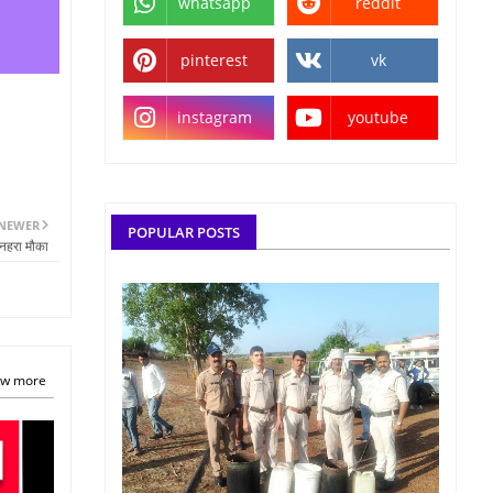
whatsapp
reddit
pinterest
vk
instagram
youtube
NEWER
POPULAR POSTS
ुनहरा मौका
w more