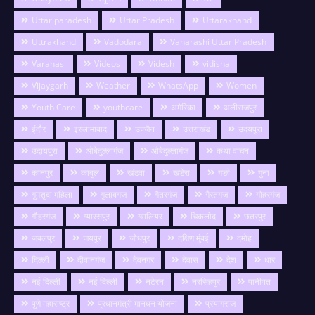
Uttar paradesh
Uttar Pradesh
Uttarakhand
Uttrakhand
Vadodara
Vanarashi Uttar Pradesh
Varanasi
Videos
Videsh
vidisha
Vijaygarh
Weather
WhatsApp
Women
Youth Care
youthcare
अमेरिका
अलीराजपुर
इंदौर
इस्लामाबाद
उज्जैन
उत्तराखंड
उदयपुरा
उदायपुरा
ओबेदुल्लागंज
औबेदुल्लागंज
कथा वाचन
कानपुर
काबुल
खंडवा
खंडेरा
गङी
गुना
गुमशुदा महिला
गुलाबगंज
गैतरगंज
गैरतगंज
गोहरगंज
गौहरगंज
ग्यारसपुर
ग्वालियर
चिकलोद
छतरपुर
जबलपुर
जयपुर
जोधपुर
दक्षिण मुंबई
दमोह
दिल्ली
दीवानगंज
देवनगर
देवास
देश
धार
नई दिल्ली
नई दिल्ली
नटेरन
नरसिंहपुर
पानीपत
पुणे महाराष्ट्र
प्रधानमंत्री मानधन योजना
प्रयागराज