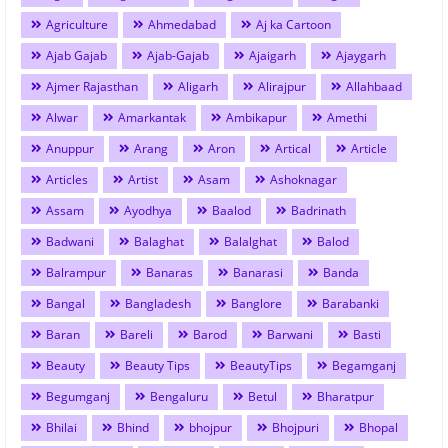
Agriculture
Ahmedabad
Aj ka Cartoon
Ajab Gajab
Ajab-Gajab
Ajaigarh
Ajaygarh
Ajmer Rajasthan
Aligarh
Alirajpur
Allahbaad
Alwar
Amarkantak
Ambikapur
Amethi
Anuppur
Arang
Aron
Artical
Article
Articles
Artist
Asam
Ashoknagar
Assam
Ayodhya
Baalod
Badrinath
Badwani
Balaghat
Balalghat
Balod
Balrampur
Banaras
Banarasi
Banda
Bangal
Bangladesh
Banglore
Barabanki
Baran
Bareli
Barod
Barwani
Basti
Beauty
Beauty Tips
BeautyTips
Begamganj
Begumganj
Bengaluru
Betul
Bharatpur
Bhilai
Bhind
bhojpur
Bhojpuri
Bhopal