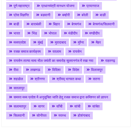
पुणे महाराष्ट्र
प्रधानमंत्री मानधन योजना
प्रयागराज
प्रेस विज्ञप्ति
बङवानी
बम्होरी
बरेली
बाङी
बाडी
बाराबंकी
बिहार
बेगमगंज
बेगमगंज/सिलवानी
भारत
भिंड
भोपाल
मंडीदीप
मण्डीदीप
मध्यप्रदेश
मुंबई
मुरादाबाद
मुरैना
मैहर
रजक समाज कार्यक्रम
रतलाम
रायसेन
रायसेन तात्या मामा भील जयंती का समारोह सुल्तानगंज में रखा गया
राहतगढ़
रीवा
लखनऊ
विदिशा
विदेश
विलासपुर
शहडोल
श्रीनगर
श्रीमद् भागवत कथा
सतना
सतलापुर
समस्त मध्य प्रदेश मै अनुसूचित जाति हेतु रजक समाज द्वारा कमिश्नर को ज्ञापन
सलामतपुर
सागर
साँची
सांची
सांचेत
सिलवानी
सोनीपत
स्वस्थ
होशंगाबाद