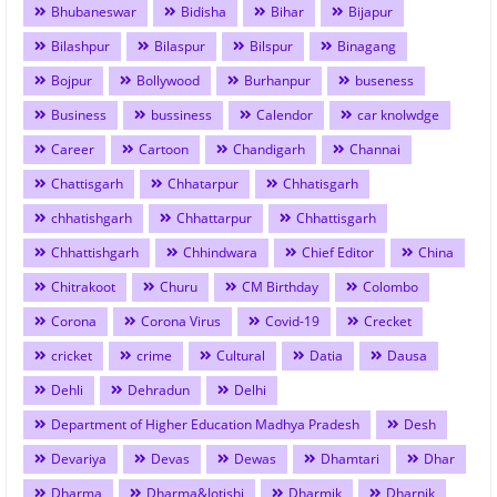
Bhubaneswar
Bidisha
Bihar
Bijapur
Bilashpur
Bilaspur
Bilspur
Binagang
Bojpur
Bollywood
Burhanpur
buseness
Business
bussiness
Calendor
car knolwdge
Career
Cartoon
Chandigarh
Channai
Chattisgarh
Chhatarpur
Chhatisgarh
chhatishgarh
Chhattarpur
Chhattisgarh
Chhattishgarh
Chhindwara
Chief Editor
China
Chitrakoot
Churu
CM Birthday
Colombo
Corona
Corona Virus
Covid-19
Crecket
cricket
crime
Cultural
Datia
Dausa
Dehli
Dehradun
Delhi
Department of Higher Education Madhya Pradesh
Desh
Devariya
Devas
Dewas
Dhamtari
Dhar
Dharma
Dharma&Jotishi
Dharmik
Dharnik