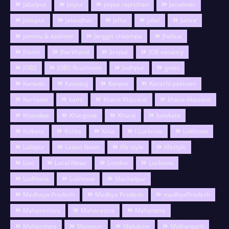
Jabalpur
Jaipur
jaipur rajasthan
Jaisalmer
Jaitupur
Jalandhar
Jalna
jalor
Jalore
jammu & kashmir
Janggir chaampa
Jhabua
Jhansi
Jharkhand
Jirapur
JOB vacancy
JOBS
JOBS Rcuirment
Jodhpur
jyotis
Kanada
Kannauj
Kanpur
Karachi pakistan
Karnatak
katni
Khana Khazana
khana-khazana
Khandwa
Khargone
Khurai
kolakata
Kolkata
Korba
Kota
l Lucknow
Lakhnow
Lalitpur
Latest News
life style
lifestyle
Live
Local News
London
Lucknow
Ludhiana
Lukhnow
Machalpur
Madhaya Pradesh
Madhya Pradesh
madhyaPradesh
Maharashtra
Maharastra
Maharatra
Maharshtra
Mainpuri
Makdone
Malhargarh