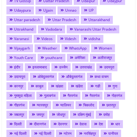
TV Gossip
Uattar Pradesh
Udaipur
Udaypur
Udaypura
Ujjain
Unnao
UP
Uttar paradesh
Uttar Pradesh
Uttarakhand
Uttrakhand
Vadodara
Vanarashi Uttar Pradesh
Varanasi
Videos
Videsh
vidisha
Vijaygarh
Weather
WhatsApp
Women
Youth Care
youthcare
अमेरिका
अलीराजपुर
इंदौर
इस्लामाबाद
उज्जैन
उत्तराखंड
उदयपुरा
उदायपुरा
ओबेदुल्लागंज
औबेदुल्लागंज
कथा वाचन
कानपुर
काबुल
खंडवा
खंडेरा
गङी
गुना
गुमशुदा महिला
गुलाबगंज
गैतरगंज
गैरतगंज
गोहरगंज
गौहरगंज
ग्यारसपुर
ग्वालियर
चिकलोद
छतरपुर
जबलपुर
जयपुर
जोधपुर
दक्षिण मुंबई
दमोह
दिल्ली
दीवानगंज
देवनगर
देवास
देश
धार
नई दिल्ली
नई दिल्ली
नटेरन
नरसिंहपुर
पानीपत