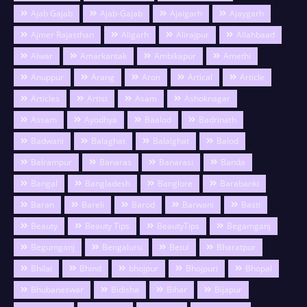
Ajab Gajab
Ajab-Gajab
Ajaigarh
Ajaygarh
Ajmer Rajasthan
Aligarh
Alirajpur
Allahbaad
Alwar
Amarkantak
Ambikapur
Amethi
Anuppur
Arang
Aron
Artical
Article
Articles
Artist
Asam
Ashoknagar
Assam
Ayodhya
Baalod
Badrinath
Badwani
Balaghat
Balalghat
Balod
Balrampur
Banaras
Banarasi
Banda
Bangal
Bangladesh
Banglore
Barabanki
Baran
Bareli
Barod
Barwani
Basti
Beauty
Beauty Tips
BeautyTips
Begamganj
Begumganj
Bengaluru
Betul
Bharatpur
Bhilai
Bhind
bhojpur
Bhojpuri
Bhopal
Bhubaneswar
Bidisha
Bihar
Bijapur