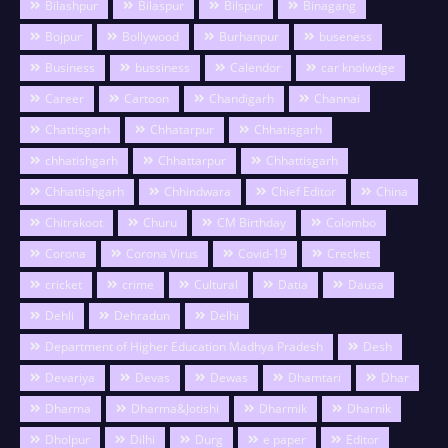
Bilashpur
Bilaspur
Bilspur
Binagang
Bojpur
Bollywood
Burhanpur
buseness
Business
bussiness
Calendor
car knolwdge
Career
Cartoon
Chandigarh
Channai
Chattisgarh
Chhatarpur
Chhatisgarh
chhatishgarh
Chhattarpur
Chhattisgarh
Chhattishgarh
Chhindwara
Chief Editor
China
Chitrakoot
Churu
CM Birthday
Colombo
Corona
Corona Virus
Covid-19
Crecket
cricket
crime
Cultural
Datia
Dausa
Dehli
Dehradun
Delhi
Department of Higher Education Madhya Pradesh
Desh
Devariya
Devas
Dewas
Dhamtari
Dhar
Dharma
Dharma&Jotishi
Dharmik
Dharnik
Dholpur
Dilhi
Durg
e paper
Editor