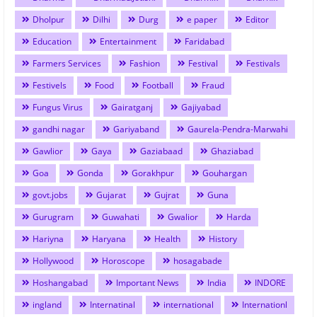
Dholpur
Dilhi
Durg
e paper
Editor
Education
Entertainment
Faridabad
Farmers Services
Fashion
Festival
Festivals
Festivels
Food
Football
Fraud
Fungus Virus
Gairatganj
Gajiyabad
gandhi nagar
Gariyaband
Gaurela-Pendra-Marwahi
Gawlior
Gaya
Gaziabaad
Ghaziabad
Goa
Gonda
Gorakhpur
Gouhargan
govt.jobs
Gujarat
Gujrat
Guna
Gurugram
Guwahati
Gwalior
Harda
Hariyna
Haryana
Health
History
Hollywood
Horoscope
hosagabade
Hoshangabad
Important News
India
INDORE
ingland
Internatinal
international
Internationl