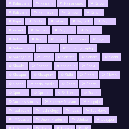
Rajasthan
Rajgarh
Rajnandgao
Rajpur
Rajsthan
Ramnagar
Rampur
Ranchi
Rape
Rasifal
ratlam
Raygarh
Raypur
recent
Recipes
Religions
Religious
Relison
Reva
Rewa
Russia
Sagar
Saharanpur
Sajapur
Samsung Laptop
Sarangpur
Satna
Science
Sehore
Seoni
Shaakti
Shahdol
shajapur
Shakti
Sheopur
Sheopure
Sidhi
Sihore
Silwani
singer
social media
Sport
Sports
Sportsm
Spritual
Sri Lanka
States
Success Stories
Summer Season
Surguja
Taalibaan
Technology
Tools
Top News
TV Gossip
Uattar Pradesh
Udaipur
Udaypur
Udaypura
Ujjain
Unnao
UP