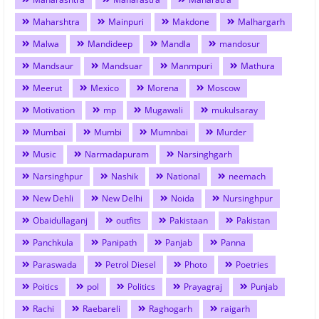
Maharshtra
Mainpuri
Makdone
Malhargarh
Malwa
Mandideep
Mandla
mandosur
Mandsaur
Mandsuar
Manmpuri
Mathura
Meerut
Mexico
Morena
Moscow
Motivation
mp
Mugawali
mukulsaray
Mumbai
Mumbi
Mumnbai
Murder
Music
Narmadapuram
Narsinghgarh
Narsinghpur
Nashik
National
neemach
New Dehli
New Delhi
Noida
Nursinghpur
Obaidullaganj
outfits
Pakistaan
Pakistan
Panchkula
Panipath
Panjab
Panna
Paraswada
Petrol Diesel
Photo
Poetries
Poitics
pol
Politics
Prayagraj
Punjab
Rachi
Raebareli
Raghogarh
raigarh