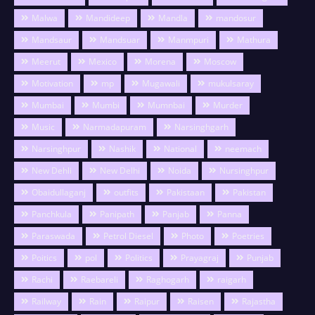
Malwa
Mandideep
Mandla
mandosur
Mandsaur
Mandsuar
Manmpuri
Mathura
Meerut
Mexico
Morena
Moscow
Motivation
mp
Mugawali
mukulsaray
Mumbai
Mumbi
Mumnbai
Murder
Music
Narmadapuram
Narsinghgarh
Narsinghpur
Nashik
National
neemach
New Dehli
New Delhi
Noida
Nursinghpur
Obaidullaganj
outfits
Pakistaan
Pakistan
Panchkula
Panipath
Panjab
Panna
Paraswada
Petrol Diesel
Photo
Poetries
Poitics
pol
Politics
Prayagraj
Punjab
Rachi
Raebareli
Raghogarh
raigarh
Railway
Rain
Raipur
Raisen
Rajastha