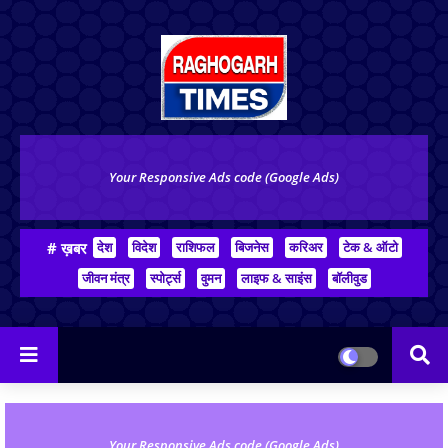
Your Responsive Ads code (Google Ads)
# ख़बर
देश
विदेश
राशिफल
बिजनेस
करिअर
टेक & ऑटो
जीवन मंत्र
स्पोर्ट्स
वुमन
लाइफ & साइंस
बॉलीवुड
Your Responsive Ads code (Google Ads)