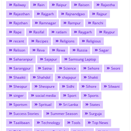
Railway
Rain
Raipur
Raisen
Rajastha
Rajasthan
Rajgarh
Rajnandgao
Rajpur
Rajsthan
Ramnagar
Rampur
Ranchi
Rape
Rasifal
ratlam
Raygarh
Raypur
recent
Recipes
Religions
Religious
Relison
Reva
Rewa
Russia
Sagar
Saharanpur
Sajapur
Samsung Laptop
Sarangpur
Satna
Science
Sehore
Seoni
Shaakti
Shahdol
shajapur
Shakti
Sheopur
Sheopure
Sidhi
Sihore
Silwani
singer
social media
Sport
Sports
Sportsm
Spritual
Sri Lanka
States
Success Stories
Summer Season
Surguja
Taalibaan
Technology
Tools
Top News