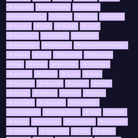
Education
Entertainment
Faridabad
Farmers Services
Fashion
Festival
Festivals
Festivels
Food
Football
Fraud
Fungus Virus
Gairatganj
Gajiyabad
gandhi nagar
Gariyaband
Gaurela-Pendra-Marwahi
Gawlior
Gaya
Gaziabaad
Ghaziabad
Goa
Gonda
Gorakhpur
Gouhargan
govt.jobs
Gujarat
Gujrat
Guna
Gurugram
Guwahati
Gwalior
Harda
Hariyna
Haryana
Health
History
Hollywood
Horoscope
hosagabade
Hoshangabad
Important News
India
INDORE
ingland
Internatinal
international
Internationl
Ishlamabad
islamabaad
Itawa
Jabalpu