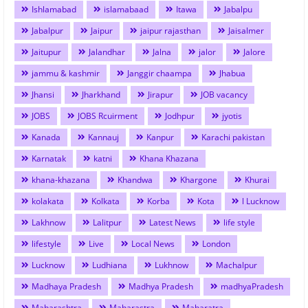
Ishlamabad
islamabaad
Itawa
Jabalpu
Jabalpur
Jaipur
jaipur rajasthan
Jaisalmer
Jaitupur
Jalandhar
Jalna
jalor
Jalore
jammu & kashmir
Janggir chaampa
Jhabua
Jhansi
Jharkhand
Jirapur
JOB vacancy
JOBS
JOBS Rcuirment
Jodhpur
jyotis
Kanada
Kannauj
Kanpur
Karachi pakistan
Karnatak
katni
Khana Khazana
khana-khazana
Khandwa
Khargone
Khurai
kolakata
Kolkata
Korba
Kota
l Lucknow
Lakhnow
Lalitpur
Latest News
life style
lifestyle
Live
Local News
London
Lucknow
Ludhiana
Lukhnow
Machalpur
Madhaya Pradesh
Madhya Pradesh
madhyaPradesh
Maharashtra
Maharastra
Maharatra