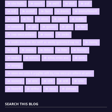
प्रेस विज्ञप्ति
बङवानी
बम्होरी
बरेली
बाङी
बाडी
बाराबंकी
बिहार
बेगमगंज
बेगमगंज/सिलवानी
भारत
भिंड
भोपाल
मंडीदीप
मण्डीदीप
मध्यप्रदेश
मुंबई
मुरादाबाद
मुरैना
मैहर
रजक समाज कार्यक्रम
रतलाम
रायसेन
रायसेन तात्या मामा भील जयंती का समारोह सुल्तानगंज में रखा गया
राहतगढ़
रीवा
लखनऊ
विदिशा
विदेश
विलासपुर
शहडोल
श्रीनगर
श्रीमद् भागवत कथा
सतना
सतलापुर
समस्त मध्य प्रदेश मै अनुसूचित जाति हेतु रजक समाज द्वारा कमिश्नर को ज्ञापन
सलामतपुर
सागर
साँची
सांची
सांचेत
सिलवानी
सोनीपत
स्वस्थ
होशंगाबाद
SEARCH THIS BLOG