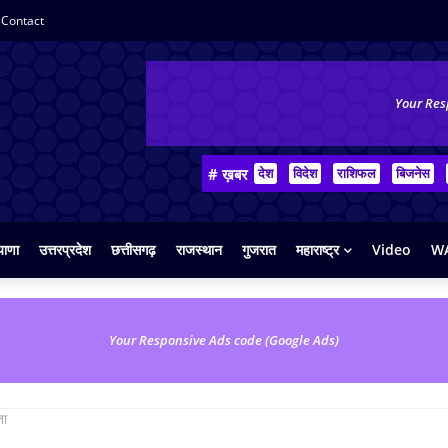
Contact
Your Res
# ख़बर
देश
विदेश
राशिफल
बिजनेस
याणा
उत्तरप्रदेश
छत्तीसगढ़
राजस्थान
गुजरात
महाराष्ट्र
Video
WA
Your Responsive Ads code (Google Ads)
ता