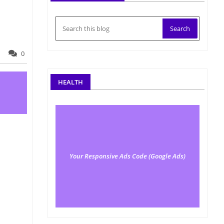
0
HEALTH
Your Responsive Ads Code (Google Ads)