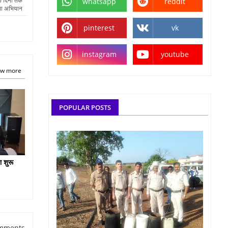
20 दिनों तक
whatsapp
reddit
ता अभियान
pinterest
vk
instagram
youtube
w more
POPULAR POSTS
ा शुरू
mments