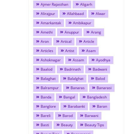
Ajmer Rajasthan
Aligarh
Alirajpur
Allahbaad
Alwar
Amarkantak
Ambikapur
Amethi
Anuppur
Arang
Aron
Artical
Article
Articles
Artist
Asam
Ashoknagar
Assam
Ayodhya
Baalod
Badrinath
Badwani
Balaghat
Balalghat
Balod
Balrampur
Banaras
Banarasi
Banda
Bangal
Bangladesh
Banglore
Barabanki
Baran
Bareli
Barod
Barwani
Basti
Beauty
Beauty Tips