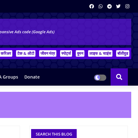
ponsive Ads code (Google Ads)
करिअर
टेक & ऑटो
जीवन मंत्र
स्पोर्ट्स
वुमन
लाइफ & साइंस
बॉलीवुड
 Groups
Donate
SEARCH THIS BLOG