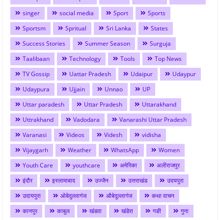
singer
social media
Sport
Sports
Sportsm
Spritual
Sri Lanka
States
Success Stories
Summer Season
Surguja
Taalibaan
Technology
Tools
Top News
TV Gossip
Uattar Pradesh
Udaipur
Udaypur
Udaypura
Ujjain
Unnao
UP
Uttar paradesh
Uttar Pradesh
Uttarakhand
Uttrakhand
Vadodara
Vanarashi Uttar Pradesh
Varanasi
Videos
Videsh
vidisha
Vijaygarh
Weather
WhatsApp
Women
Youth Care
youthcare
अमेरिका
अलीराजपुर
इंदौर
इस्लामाबाद
उज्जैन
उत्तराखंड
उदयपुरा
उदायपुरा
ओबेदुल्लागंज
औबेदुल्लागंज
कथा वाचन
कानपुर
काबुल
खंडवा
खंडेरा
गङी
गुना