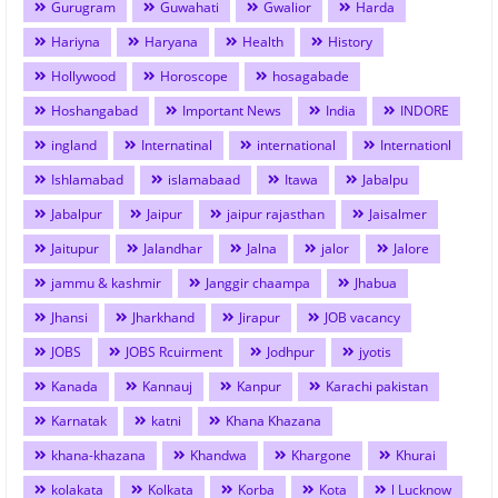
Gurugram
Guwahati
Gwalior
Harda
Hariyna
Haryana
Health
History
Hollywood
Horoscope
hosagabade
Hoshangabad
Important News
India
INDORE
ingland
Internatinal
international
Internationl
Ishlamabad
islamabaad
Itawa
Jabalpu
Jabalpur
Jaipur
jaipur rajasthan
Jaisalmer
Jaitupur
Jalandhar
Jalna
jalor
Jalore
jammu & kashmir
Janggir chaampa
Jhabua
Jhansi
Jharkhand
Jirapur
JOB vacancy
JOBS
JOBS Rcuirment
Jodhpur
jyotis
Kanada
Kannauj
Kanpur
Karachi pakistan
Karnatak
katni
Khana Khazana
khana-khazana
Khandwa
Khargone
Khurai
kolakata
Kolkata
Korba
Kota
l Lucknow