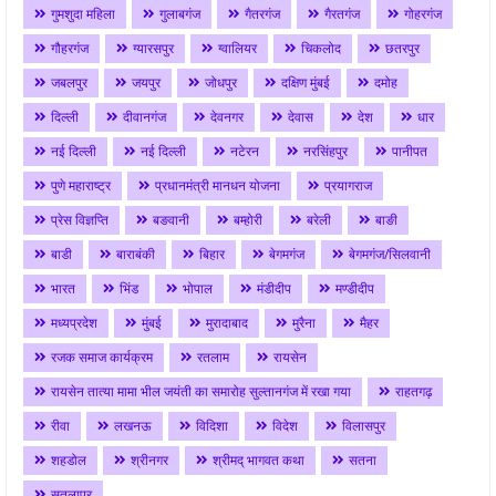
गुमशुदा महिला
गुलाबगंज
गैतरगंज
गैरतगंज
गोहरगंज
गौहरगंज
ग्यारसपुर
ग्वालियर
चिकलोद
छतरपुर
जबलपुर
जयपुर
जोधपुर
दक्षिण मुंबई
दमोह
दिल्ली
दीवानगंज
देवनगर
देवास
देश
धार
नई दिल्ली
नई दिल्ली
नटेरन
नरसिंहपुर
पानीपत
पुणे महाराष्ट्र
प्रधानमंत्री मानधन योजना
प्रयागराज
प्रेस विज्ञप्ति
बङवानी
बम्होरी
बरेली
बाङी
बाडी
बाराबंकी
बिहार
बेगमगंज
बेगमगंज/सिलवानी
भारत
भिंड
भोपाल
मंडीदीप
मण्डीदीप
मध्यप्रदेश
मुंबई
मुरादाबाद
मुरैना
मैहर
रजक समाज कार्यक्रम
रतलाम
रायसेन
रायसेन तात्या मामा भील जयंती का समारोह सुल्तानगंज में रखा गया
राहतगढ़
रीवा
लखनऊ
विदिशा
विदेश
विलासपुर
शहडोल
श्रीनगर
श्रीमद् भागवत कथा
सतना
सतलापुर