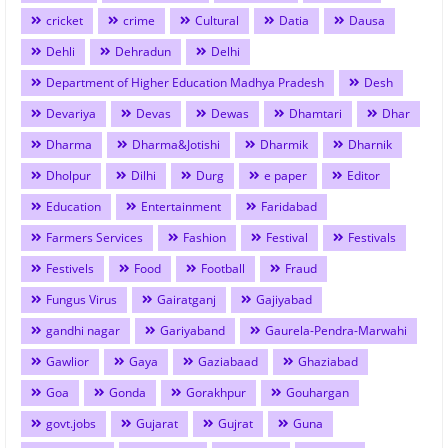
cricket
crime
Cultural
Datia
Dausa
Dehli
Dehradun
Delhi
Department of Higher Education Madhya Pradesh
Desh
Devariya
Devas
Dewas
Dhamtari
Dhar
Dharma
Dharma&Jotishi
Dharmik
Dharnik
Dholpur
Dilhi
Durg
e paper
Editor
Education
Entertainment
Faridabad
Farmers Services
Fashion
Festival
Festivals
Festivels
Food
Football
Fraud
Fungus Virus
Gairatganj
Gajiyabad
gandhi nagar
Gariyaband
Gaurela-Pendra-Marwahi
Gawlior
Gaya
Gaziabaad
Ghaziabad
Goa
Gonda
Gorakhpur
Gouhargan
govt.jobs
Gujarat
Gujrat
Guna