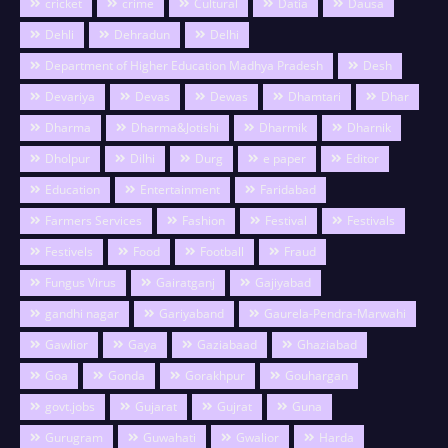
cricket
crime
Cultural
Datia
Dausa
Dehli
Dehradun
Delhi
Department of Higher Education Madhya Pradesh
Desh
Devariya
Devas
Dewas
Dhamtari
Dhar
Dharma
Dharma&Jotishi
Dharmik
Dharnik
Dholpur
Dilhi
Durg
e paper
Editor
Education
Entertainment
Faridabad
Farmers Services
Fashion
Festival
Festivals
Festivels
Food
Football
Fraud
Fungus Virus
Gairatganj
Gajiyabad
gandhi nagar
Gariyaband
Gaurela-Pendra-Marwahi
Gawlior
Gaya
Gaziabaad
Ghaziabad
Goa
Gonda
Gorakhpur
Gouhargan
govt.jobs
Gujarat
Gujrat
Guna
Gurugram
Guwahati
Gwalior
Harda