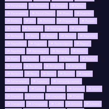
Panchkula
Panipath
Panjab
Panna
Paraswada
Petrol Diesel
Photo
Poetries
Poitics
pol
Politics
Prayagraj
Punjab
Rachi
Raebareli
Raghogarh
raigarh
Railway
Rain
Raipur
Raisen
Rajastha
Rajasthan
Rajgarh
Rajnandgao
Rajpur
Rajsthan
Ramnagar
Rampur
Ranchi
Rape
Rasifal
ratlam
Raygarh
Raypur
recent
Recipes
Religions
Religious
Relison
Reva
Rewa
Russia
Sagar
Saharanpur
Sajapur
Samsung Laptop
Sarangpur
Satna
Science
Sehore
Seoni
Shaakti
Shahdol
shajapur
Shakti
Sheopur
Sheopure
Sidhi
Sihore
Silwani