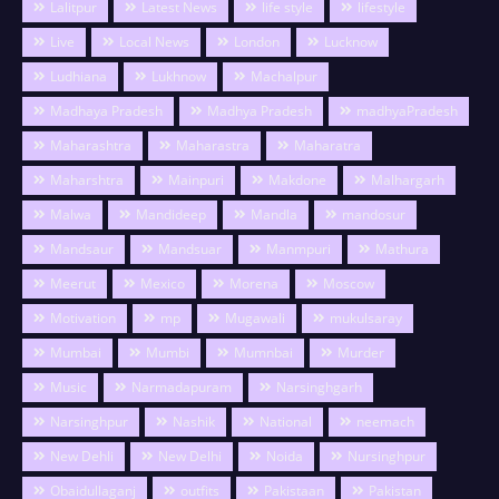
Lalitpur
Latest News
life style
lifestyle
Live
Local News
London
Lucknow
Ludhiana
Lukhnow
Machalpur
Madhaya Pradesh
Madhya Pradesh
madhyaPradesh
Maharashtra
Maharastra
Maharatra
Maharshtra
Mainpuri
Makdone
Malhargarh
Malwa
Mandideep
Mandla
mandosur
Mandsaur
Mandsuar
Manmpuri
Mathura
Meerut
Mexico
Morena
Moscow
Motivation
mp
Mugawali
mukulsaray
Mumbai
Mumbi
Mumnbai
Murder
Music
Narmadapuram
Narsinghgarh
Narsinghpur
Nashik
National
neemach
New Dehli
New Delhi
Noida
Nursinghpur
Obaidullaganj
outfits
Pakistaan
Pakistan