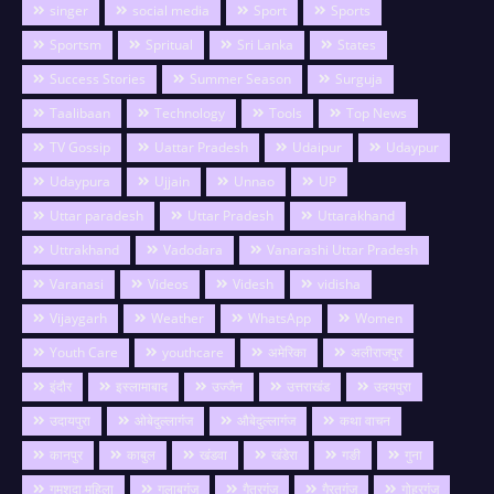
singer
social media
Sport
Sports
Sportsm
Spritual
Sri Lanka
States
Success Stories
Summer Season
Surguja
Taalibaan
Technology
Tools
Top News
TV Gossip
Uattar Pradesh
Udaipur
Udaypur
Udaypura
Ujjain
Unnao
UP
Uttar paradesh
Uttar Pradesh
Uttarakhand
Uttrakhand
Vadodara
Vanarashi Uttar Pradesh
Varanasi
Videos
Videsh
vidisha
Vijaygarh
Weather
WhatsApp
Women
Youth Care
youthcare
अमेरिका
अलीराजपुर
इंदौर
इस्लामाबाद
उज्जैन
उत्तराखंड
उदयपुरा
उदायपुरा
ओबेदुल्लागंज
औबेदुल्लागंज
कथा वाचन
कानपुर
काबुल
खंडवा
खंडेरा
गङी
गुना
गुमशुदा महिला
गुलाबगंज
गैतरगंज
गैरतगंज
गोहरगंज