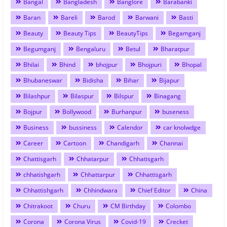
Bangal
Bangladesh
Banglore
Barabanki
Baran
Bareli
Barod
Barwani
Basti
Beauty
Beauty Tips
BeautyTips
Begamganj
Begumganj
Bengaluru
Betul
Bharatpur
Bhilai
Bhind
bhojpur
Bhojpuri
Bhopal
Bhubaneswar
Bidisha
Bihar
Bijapur
Bilashpur
Bilaspur
Bilspur
Binagang
Bojpur
Bollywood
Burhanpur
buseness
Business
bussiness
Calendor
car knolwdge
Career
Cartoon
Chandigarh
Channai
Chattisgarh
Chhatarpur
Chhatisgarh
chhatishgarh
Chhattarpur
Chhattisgarh
Chhattishgarh
Chhindwara
Chief Editor
China
Chitrakoot
Churu
CM Birthday
Colombo
Corona
Corona Virus
Covid-19
Crecket