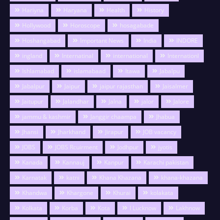
Hariyna
Haryana
Health
History
Hollywood
Horoscope
hosagabade
Hoshangabad
Important News
India
INDORE
ingland
Internatinal
international
Internationl
Ishlamabad
islamabaad
Itawa
Jabalpu
Jabalpur
Jaipur
jaipur rajasthan
Jaisalmer
Jaitupur
Jalandhar
Jalna
jalor
Jalore
jammu & kashmir
Janggir chaampa
Jhabua
Jhansi
Jharkhand
Jirapur
JOB vacancy
JOBS
JOBS Rcuirment
Jodhpur
jyotis
Kanada
Kannauj
Kanpur
Karachi pakistan
Karnatak
katni
Khana Khazana
khana-khazana
Khandwa
Khargone
Khurai
kolakata
Kolkata
Korba
Kota
l Lucknow
Lakhnow