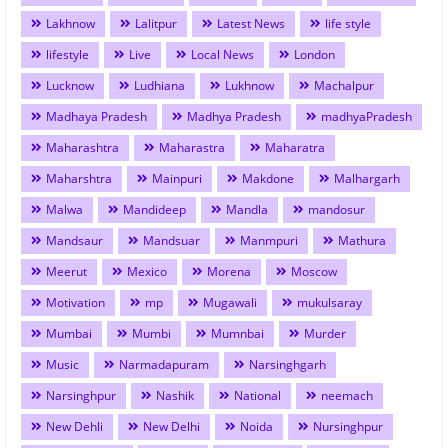
Lakhnow
Lalitpur
Latest News
life style
lifestyle
Live
Local News
London
Lucknow
Ludhiana
Lukhnow
Machalpur
Madhaya Pradesh
Madhya Pradesh
madhyaPradesh
Maharashtra
Maharastra
Maharatra
Maharshtra
Mainpuri
Makdone
Malhargarh
Malwa
Mandideep
Mandla
mandosur
Mandsaur
Mandsuar
Manmpuri
Mathura
Meerut
Mexico
Morena
Moscow
Motivation
mp
Mugawali
mukulsaray
Mumbai
Mumbi
Mumnbai
Murder
Music
Narmadapuram
Narsinghgarh
Narsinghpur
Nashik
National
neemach
New Dehli
New Delhi
Noida
Nursinghpur