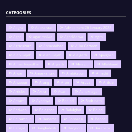
CATEGORIES
Aagra
Aapka star
Advisement 26 January 2022
Agar
agar malwa
AgarMalwa
Agra
Agriculture
Ahmedabad
Aj ka Cartoon
Ajab Gajab
Ajab-Gajab
Ajaigarh
Ajaygarh
Ajmer Rajasthan
Aligarh
Alirajpur
Allahbaad
Alwar
Amarkantak
Ambikapur
Amethi
Anuppur
Arang
Aron
Artical
Article
Articles
Artist
Asam
Ashoknagar
Assam
Ayodhya
Baalod
Badrinath
Badwani
Balaghat
Balalghat
Balod
Balrampur
Banaras
Banarasi
Banda
Bangal
Bangladesh
Banglore
Barabanki