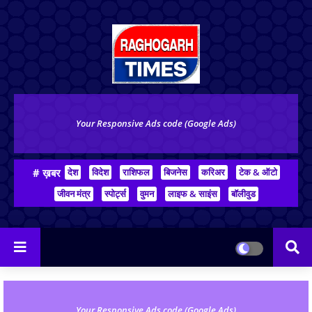
Your Responsive Ads code (Google Ads)
# ख़बर
देश
विदेश
राशिफल
बिजनेस
करिअर
टेक & ऑटो
जीवन मंत्र
स्पोर्ट्स
वुमन
लाइफ & साइंस
बॉलीवुड
Your Responsive Ads code (Google Ads)