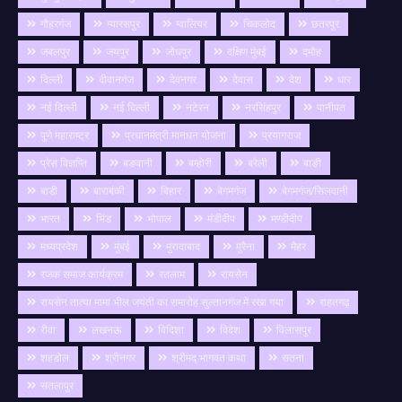
गौहरगंज
ग्यारसपुर
ग्वालियर
चिकलोद
छतरपुर
जबलपुर
जयपुर
जोधपुर
दक्षिण मुंबई
दमोह
दिल्ली
दीवानगंज
देवनगर
देवास
देश
धार
नई दिल्ली
नई दिल्ली
नटेरन
नरसिंहपुर
पानीपत
पुणे महाराष्ट्र
प्रधानमंत्री मानधन योजना
प्रयागराज
प्रेस विज्ञप्ति
बङवानी
बम्होरी
बरेली
बाङी
बाडी
बाराबंकी
बिहार
बेगमगंज
बेगमगंज/सिलवानी
भारत
भिंड
भोपाल
मंडीदीप
मण्डीदीप
मध्यप्रदेश
मुंबई
मुरादाबाद
मुरैना
मैहर
रजक समाज कार्यक्रम
रतलाम
रायसेन
रायसेन तात्या मामा भील जयंती का समारोह सुल्तानगंज में रखा गया
राहतगढ़
रीवा
लखनऊ
विदिशा
विदेश
विलासपुर
शहडोल
श्रीनगर
श्रीमद् भागवत कथा
सतना
सतलापुर