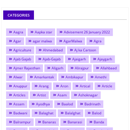
CATEGORIES
Aagra
Aapka star
Advisement 26 January 2022
Agar
agar malwa
AgarMalwa
Agra
Agriculture
Ahmedabad
Aj ka Cartoon
Ajab Gajab
Ajab-Gajab
Ajaigarh
Ajaygarh
Ajmer Rajasthan
Aligarh
Alirajpur
Allahbaad
Alwar
Amarkantak
Ambikapur
Amethi
Anuppur
Arang
Aron
Artical
Article
Articles
Artist
Asam
Ashoknagar
Assam
Ayodhya
Baalod
Badrinath
Badwani
Balaghat
Balalghat
Balod
Balrampur
Banaras
Banarasi
Banda