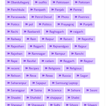
Obaidullaganj
outfits
Pakistaan
Pakistan
Panchkula
Panipath
Panjab
Panna
Paraswada
Petrol Diesel
Photo
Poetries
Poitics
pol
Politics
Prayagraj
Punjab
Rachi
Raebareli
Raghogarh
raigarh
Railway
Rain
Raipur
Raisen
Rajastha
Rajasthan
Rajgarh
Rajnandgao
Rajpur
Rajsthan
Ramnagar
Rampur
Ranchi
Rape
Rasifal
ratlam
Raygarh
Raypur
recent
Recipes
Religions
Religious
Relison
Reva
Rewa
Russia
Sagar
Saharanpur
Sajapur
Samsung Laptop
Sarangpur
Satna
Science
Sehore
Seoni
Shaakti
Shahdol
shajapur
Shakti
Sheopur
Sheopure
Sidhi
Sihore
Silwani