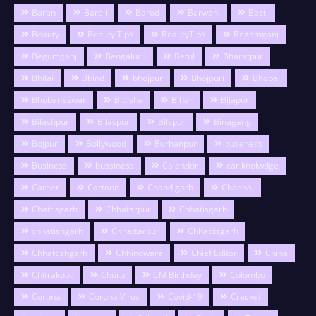
Baran
Bareli
Barod
Barwani
Basti
Beauty
Beauty Tips
BeautyTips
Begamganj
Begumganj
Bengaluru
Betul
Bharatpur
Bhilai
Bhind
bhojpur
Bhojpuri
Bhopal
Bhubaneswar
Bidisha
Bihar
Bijapur
Bilashpur
Bilaspur
Bilspur
Binagang
Bojpur
Bollywood
Burhanpur
buseness
Business
bussiness
Calendor
car knolwdge
Career
Cartoon
Chandigarh
Channai
Chattisgarh
Chhatarpur
Chhatisgarh
chhatishgarh
Chhattarpur
Chhattisgarh
Chhattishgarh
Chhindwara
Chief Editor
China
Chitrakoot
Churu
CM Birthday
Colombo
Corona
Corona Virus
Covid-19
Crecket