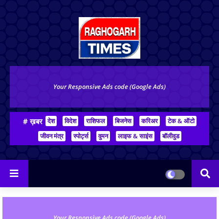
Your Responsive Ads code (Google Ads)
# ख़बर
देश
विदेश
राशिफल
बिजनेस
करिअर
टेक & ऑटो
जीवन मंत्र
स्पोर्ट्स
वुमन
लाइफ & साइंस
बॉलीवुड
Your Responsive Ads code (Google Ads)