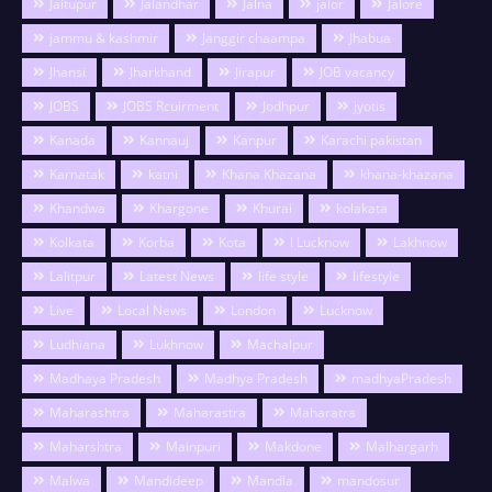
Jaitupur
Jalandhar
Jalna
jalor
Jalore
jammu & kashmir
Janggir chaampa
Jhabua
Jhansi
Jharkhand
Jirapur
JOB vacancy
JOBS
JOBS Rcuirment
Jodhpur
jyotis
Kanada
Kannauj
Kanpur
Karachi pakistan
Karnatak
katni
Khana Khazana
khana-khazana
Khandwa
Khargone
Khurai
kolakata
Kolkata
Korba
Kota
l Lucknow
Lakhnow
Lalitpur
Latest News
life style
lifestyle
Live
Local News
London
Lucknow
Ludhiana
Lukhnow
Machalpur
Madhaya Pradesh
Madhya Pradesh
madhyaPradesh
Maharashtra
Maharastra
Maharatra
Maharshtra
Mainpuri
Makdone
Malhargarh
Malwa
Mandideep
Mandla
mandosur