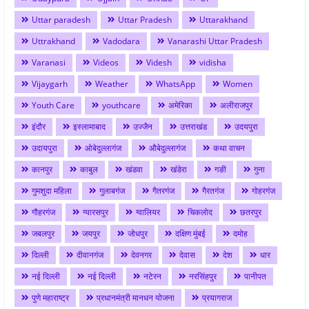
Uttar paradesh
Uttar Pradesh
Uttarakhand
Uttrakhand
Vadodara
Vanarashi Uttar Pradesh
Varanasi
Videos
Videsh
vidisha
Vijaygarh
Weather
WhatsApp
Women
Youth Care
youthcare
अमेरिका
अलीराजपुर
इंदौर
इस्लामाबाद
उज्जैन
उत्तराखंड
उदयपुरा
उदायपुरा
ओबेदुल्लागंज
औबेदुल्लागंज
कथा वाचन
कानपुर
काबुल
खंडवा
खंडेरा
गङी
गुना
गुमशुदा महिला
गुलाबगंज
गैतरगंज
गैरतगंज
गोहरगंज
गौहरगंज
ग्यारसपुर
ग्वालियर
चिकलोद
छतरपुर
जबलपुर
जयपुर
जोधपुर
दक्षिण मुंबई
दमोह
दिल्ली
दीवानगंज
देवनगर
देवास
देश
धार
नई दिल्ली
नई दिल्ली
नटेरन
नरसिंहपुर
पानीपत
पुणे महाराष्ट्र
प्रधानमंत्री मानधन योजना
प्रयागराज