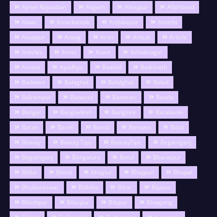
Ajmer Rajasthan
Aligarh
Alirajpur
Allahbaad
Alwar
Amarkantak
Ambikapur
Amethi
Anuppur
Arang
Aron
Artical
Article
Articles
Artist
Asam
Ashoknagar
Assam
Ayodhya
Baalod
Badrinath
Badwani
Balaghat
Balalghat
Balod
Balrampur
Banaras
Banarasi
Banda
Bangal
Bangladesh
Banglore
Barabanki
Baran
Bareli
Barod
Barwani
Basti
Beauty
Beauty Tips
BeautyTips
Begamganj
Begumganj
Bengaluru
Betul
Bharatpur
Bhilai
Bhind
bhojpur
Bhojpuri
Bhopal
Bhubaneswar
Bidisha
Bihar
Bijapur
Bilashpur
Bilaspur
Bilspur
Binagang