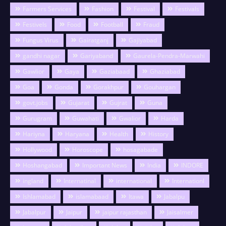
Farmers Services
Fashion
Festival
Festivals
Festivels
Food
Football
Fraud
Fungus Virus
Gairatganj
Gajiyabad
gandhi nagar
Gariyaband
Gaurela-Pendra-Marwahi
Gawlior
Gaya
Gaziabaad
Ghaziabad
Goa
Gonda
Gorakhpur
Gouhargan
govt.jobs
Gujarat
Gujrat
Guna
Gurugram
Guwahati
Gwalior
Harda
Hariyna
Haryana
Health
History
Hollywood
Horoscope
hosagabade
Hoshangabad
Important News
India
INDORE
ingland
Internatinal
international
Internationl
Ishlamabad
islamabaad
Itawa
Jabalpu
Jabalpur
Jaipur
jaipur rajasthan
Jaisalmer