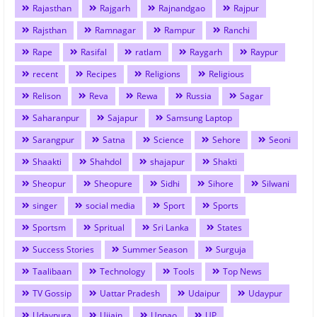
Rajasthan
Rajgarh
Rajnandgao
Rajpur
Rajsthan
Ramnagar
Rampur
Ranchi
Rape
Rasifal
ratlam
Raygarh
Raypur
recent
Recipes
Religions
Religious
Relison
Reva
Rewa
Russia
Sagar
Saharanpur
Sajapur
Samsung Laptop
Sarangpur
Satna
Science
Sehore
Seoni
Shaakti
Shahdol
shajapur
Shakti
Sheopur
Sheopure
Sidhi
Sihore
Silwani
singer
social media
Sport
Sports
Sportsm
Spritual
Sri Lanka
States
Success Stories
Summer Season
Surguja
Taalibaan
Technology
Tools
Top News
TV Gossip
Uattar Pradesh
Udaipur
Udaypur
Udaypura
Ujjain
Unnao
UP