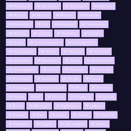
Mandsaur
Mandsuar
Manmpuri
Mathura
Meerut
Mexico
Morena
Moscow
Motivation
mp
Mugawali
mukulsaray
Mumbai
Mumbi
Mumnbai
Murder
Music
Narmadapuram
Narsinghgarh
Narsinghpur
Nashik
National
neemach
New Dehli
New Delhi
Noida
Nursinghpur
Obaidullaganj
outfits
Pakistaan
Pakistan
Panchkula
Panipath
Panjab
Panna
Paraswada
Petrol Diesel
Photo
Poetries
Poitics
pol
Politics
Prayagraj
Punjab
Rachi
Raebareli
Raghogarh
raigarh
Railway
Rain
Raipur
Raisen
Rajastha
Rajasthan
Rajgarh
Rajnandgao
Rajpur