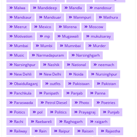
Malwa
Mandideep
Mandla
mandosur
Mandsaur
Mandsuar
Manmpuri
Mathura
Meerut
Mexico
Morena
Moscow
Motivation
mp
Mugawali
mukulsaray
Mumbai
Mumbi
Mumnbai
Murder
Music
Narmadapuram
Narsinghgarh
Narsinghpur
Nashik
National
neemach
New Dehli
New Delhi
Noida
Nursinghpur
Obaidullaganj
outfits
Pakistaan
Pakistan
Panchkula
Panipath
Panjab
Panna
Paraswada
Petrol Diesel
Photo
Poetries
Poitics
pol
Politics
Prayagraj
Punjab
Rachi
Raebareli
Raghogarh
raigarh
Railway
Rain
Raipur
Raisen
Rajastha