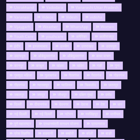
Uttrakhand
Vadodara
Vanarashi Uttar Pradesh
Varanasi
Videos
Videsh
vidisha
Vijaygarh
Weather
WhatsApp
Women
Youth Care
youthcare
अमेरिका
अलीराजपुर
इंदौर
इस्लामाबाद
उज्जैन
उत्तराखंड
उदयपुरा
उदायपुरा
ओबेदुल्लागंज
औबेदुल्लागंज
कथा वाचन
कानपुर
काबुल
खंडवा
खंडेरा
गङी
गुना
गुमशुदा महिला
गुलाबगंज
गैतरगंज
गैरतगंज
गोहरगंज
गौहरगंज
ग्यारसपुर
ग्वालियर
चिकलोद
छतरपुर
जबलपुर
जयपुर
जोधपुर
दक्षिण मुंबई
दमोह
दिल्ली
दीवानगंज
देवनगर
देवास
देश
धार
नई दिल्ली
नई दिल्ली
नटेरन
नरसिंहपुर
पानीपत
पुणे महाराष्ट्र
प्रधानमंत्री मानधन योजना
प्रयागराज
प्रेस विज्ञप्ति
बङवानी
बम्होरी
बरेली
बाङी