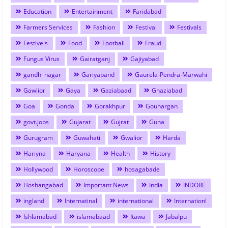
Education
Entertainment
Faridabad
Farmers Services
Fashion
Festival
Festivals
Festivels
Food
Football
Fraud
Fungus Virus
Gairatganj
Gajiyabad
gandhi nagar
Gariyaband
Gaurela-Pendra-Marwahi
Gawlior
Gaya
Gaziabaad
Ghaziabad
Goa
Gonda
Gorakhpur
Gouhargan
govt.jobs
Gujarat
Gujrat
Guna
Gurugram
Guwahati
Gwalior
Harda
Hariyna
Haryana
Health
History
Hollywood
Horoscope
hosagabade
Hoshangabad
Important News
India
INDORE
ingland
Internatinal
international
Internationl
Ishlamabad
islamabaad
Itawa
Jabalpu