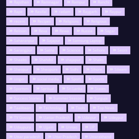
Rajsthan
Ramnagar
Rampur
Ranchi
Rape
Rasifal
ratlam
Raygarh
Raypur
recent
Recipes
Religions
Religious
Relison
Reva
Rewa
Russia
Sagar
Saharanpur
Sajapur
Samsung Laptop
Sarangpur
Satna
Science
Sehore
Seoni
Shaakti
Shahdol
shajapur
Shakti
Sheopur
Sheopure
Sidhi
Sihore
Silwani
singer
social media
Sport
Sports
Sportsm
Spritual
Sri Lanka
States
Success Stories
Summer Season
Surguja
Taalibaan
Technology
Tools
Top News
TV Gossip
Uattar Pradesh
Udaipur
Udaypur
Udaypura
Ujjain
Unnao
UP
Uttar paradesh
Uttar Pradesh
Uttarakhand