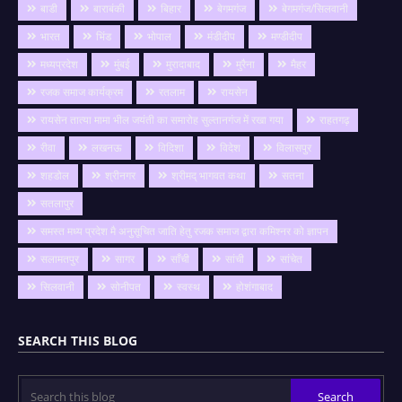
बाडी
बाराबंकी
बिहार
बेगमगंज
बेगमगंज/सिलवानी
भारत
भिंड
भोपाल
मंडीदीप
मण्डीदीप
मध्यप्रदेश
मुंबई
मुरादाबाद
मुरैना
मैहर
रजक समाज कार्यक्रम
रतलाम
रायसेन
रायसेन तात्या मामा भील जयंती का समारोह सुल्तानगंज में रखा गया
राहतगढ़
रीवा
लखनऊ
विदिशा
विदेश
विलासपुर
शहडोल
श्रीनगर
श्रीमद् भागवत कथा
सतना
सतलापुर
समस्त मध्य प्रदेश मै अनुसूचित जाति हेतु रजक समाज द्वारा कमिश्नर को ज्ञापन
सलामतपुर
सागर
साँची
सांची
सांचेत
सिलवानी
सोनीपत
स्वस्थ
होशंगाबाद
SEARCH THIS BLOG