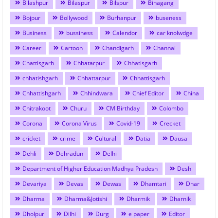
Bilashpur
Bilaspur
Bilspur
Binagang
Bojpur
Bollywood
Burhanpur
buseness
Business
bussiness
Calendor
car knolwdge
Career
Cartoon
Chandigarh
Channai
Chattisgarh
Chhatarpur
Chhatisgarh
chhatishgarh
Chhattarpur
Chhattisgarh
Chhattishgarh
Chhindwara
Chief Editor
China
Chitrakoot
Churu
CM Birthday
Colombo
Corona
Corona Virus
Covid-19
Crecket
cricket
crime
Cultural
Datia
Dausa
Dehli
Dehradun
Delhi
Department of Higher Education Madhya Pradesh
Desh
Devariya
Devas
Dewas
Dhamtari
Dhar
Dharma
Dharma&Jotishi
Dharmik
Dharnik
Dholpur
Dilhi
Durg
e paper
Editor