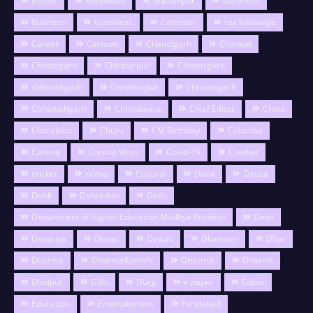
Bojpur
Bollywood
Burhanpur
buseness
Business
bussiness
Calendor
car knolwdge
Career
Cartoon
Chandigarh
Channai
Chattisgarh
Chhatarpur
Chhatisgarh
chhatishgarh
Chhattarpur
Chhattisgarh
Chhattishgarh
Chhindwara
Chief Editor
China
Chitrakoot
Churu
CM Birthday
Colombo
Corona
Corona Virus
Covid-19
Crecket
cricket
crime
Cultural
Datia
Dausa
Dehli
Dehradun
Delhi
Department of Higher Education Madhya Pradesh
Desh
Devariya
Devas
Dewas
Dhamtari
Dhar
Dharma
Dharma&Jotishi
Dharmik
Dharnik
Dholpur
Dilhi
Durg
e paper
Editor
Education
Entertainment
Faridabad