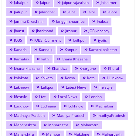
Jabalpur
Jaipur
jaipur rajasthan
Jaisalmer
Jaitupur
Jalandhar
Jalna
jalor
Jalore
jammu & kashmir
Janggir chaampa
Jhabua
Jhansi
Jharkhand
Jirapur
JOB vacancy
JOBS
JOBS Rcuirment
Jodhpur
jyotis
Kanada
Kannauj
Kanpur
Karachi pakistan
Karnatak
katni
Khana Khazana
khana-khazana
Khandwa
Khargone
Khurai
kolakata
Kolkata
Korba
Kota
l Lucknow
Lakhnow
Lalitpur
Latest News
life style
lifestyle
Live
Local News
London
Lucknow
Ludhiana
Lukhnow
Machalpur
Madhaya Pradesh
Madhya Pradesh
madhyaPradesh
Maharashtra
Maharastra
Maharatra
Maharshtra
Mainpuri
Makdone
Malhargarh