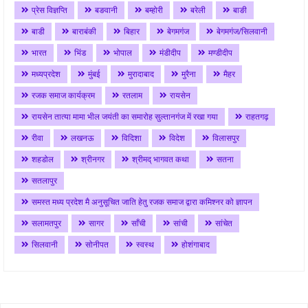
प्रेस विज्ञप्ति
बङवानी
बम्होरी
बरेली
बाङी
बाडी
बाराबंकी
बिहार
बेगमगंज
बेगमगंज/सिलवानी
भारत
भिंड
भोपाल
मंडीदीप
मण्डीदीप
मध्यप्रदेश
मुंबई
मुरादाबाद
मुरैना
मैहर
रजक समाज कार्यक्रम
रतलाम
रायसेन
रायसेन तात्या मामा भील जयंती का समारोह सुल्तानगंज में रखा गया
राहतगढ़
रीवा
लखनऊ
विदिशा
विदेश
विलासपुर
शहडोल
श्रीनगर
श्रीमद् भागवत कथा
सतना
सतलापुर
समस्त मध्य प्रदेश मै अनुसूचित जाति हेतु रजक समाज द्वारा कमिश्नर को ज्ञापन
सलामतपुर
सागर
साँची
सांची
सांचेत
सिलवानी
सोनीपत
स्वस्थ
होशंगाबाद