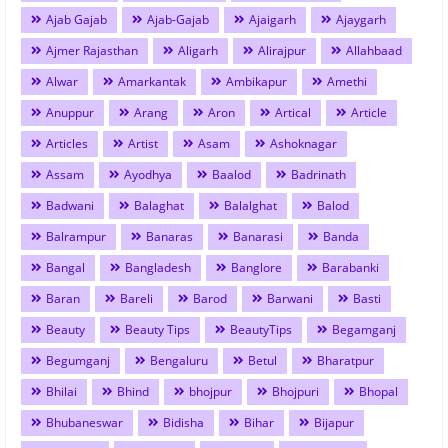
Ajab Gajab
Ajab-Gajab
Ajaigarh
Ajaygarh
Ajmer Rajasthan
Aligarh
Alirajpur
Allahbaad
Alwar
Amarkantak
Ambikapur
Amethi
Anuppur
Arang
Aron
Artical
Article
Articles
Artist
Asam
Ashoknagar
Assam
Ayodhya
Baalod
Badrinath
Badwani
Balaghat
Balalghat
Balod
Balrampur
Banaras
Banarasi
Banda
Bangal
Bangladesh
Banglore
Barabanki
Baran
Bareli
Barod
Barwani
Basti
Beauty
Beauty Tips
BeautyTips
Begamganj
Begumganj
Bengaluru
Betul
Bharatpur
Bhilai
Bhind
bhojpur
Bhojpuri
Bhopal
Bhubaneswar
Bidisha
Bihar
Bijapur