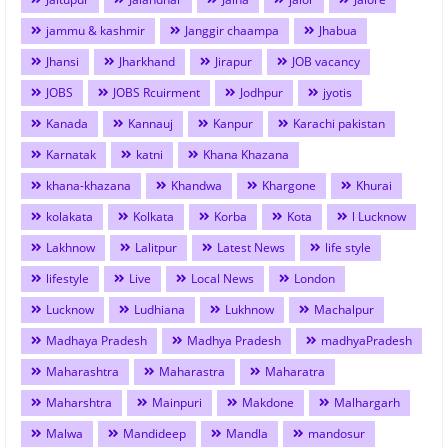
jammu & kashmir
Janggir chaampa
Jhabua
Jhansi
Jharkhand
Jirapur
JOB vacancy
JOBS
JOBS Rcuirment
Jodhpur
jyotis
Kanada
Kannauj
Kanpur
Karachi pakistan
Karnatak
katni
Khana Khazana
khana-khazana
Khandwa
Khargone
Khurai
kolakata
Kolkata
Korba
Kota
l Lucknow
Lakhnow
Lalitpur
Latest News
life style
lifestyle
Live
Local News
London
Lucknow
Ludhiana
Lukhnow
Machalpur
Madhaya Pradesh
Madhya Pradesh
madhyaPradesh
Maharashtra
Maharastra
Maharatra
Maharshtra
Mainpuri
Makdone
Malhargarh
Malwa
Mandideep
Mandla
mandosur