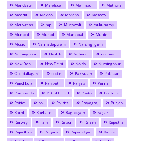
Mandsaur
Mandsuar
Manmpuri
Mathura
Meerut
Mexico
Morena
Moscow
Motivation
mp
Mugawali
mukulsaray
Mumbai
Mumbi
Mumnbai
Murder
Music
Narmadapuram
Narsinghgarh
Narsinghpur
Nashik
National
neemach
New Dehli
New Delhi
Noida
Nursinghpur
Obaidullaganj
outfits
Pakistaan
Pakistan
Panchkula
Panipath
Panjab
Panna
Paraswada
Petrol Diesel
Photo
Poetries
Poitics
pol
Politics
Prayagraj
Punjab
Rachi
Raebareli
Raghogarh
raigarh
Railway
Rain
Raipur
Raisen
Rajastha
Rajasthan
Rajgarh
Rajnandgao
Rajpur