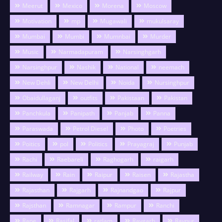
Meerut
Mexico
Morena
Moscow
Motivation
mp
Mugawali
mukulsaray
Mumbai
Mumbi
Mumnbai
Murder
Music
Narmadapuram
Narsinghgarh
Narsinghpur
Nashik
National
neemach
New Dehli
New Delhi
Noida
Nursinghpur
Obaidullaganj
outfits
Pakistaan
Pakistan
Panchkula
Panipath
Panjab
Panna
Paraswada
Petrol Diesel
Photo
Poetries
Poitics
pol
Politics
Prayagraj
Punjab
Rachi
Raebareli
Raghogarh
raigarh
Railway
Rain
Raipur
Raisen
Rajastha
Rajasthan
Rajgarh
Rajnandgao
Rajpur
Rajsthan
Ramnagar
Rampur
Ranchi
Rape
Rasifal
ratlam
Raygarh
Raypur