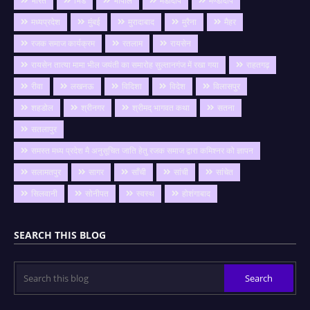
भारत
भिंड
भोपाल
मंडीदीप
मण्डीदीप
मध्यप्रदेश
मुंबई
मुरादाबाद
मुरैना
मैहर
रजक समाज कार्यक्रम
रतलाम
रायसेन
रायसेन तात्या मामा भील जयंती का समारोह सुल्तानगंज में रखा गया
राहतगढ़
रीवा
लखनऊ
विदिशा
विदेश
विलासपुर
शहडोल
श्रीनगर
श्रीमद् भागवत कथा
सतना
सतलापुर
समस्त मध्य प्रदेश मै अनुसूचित जाति हेतु रजक समाज द्वारा कमिश्नर को ज्ञापन
सलामतपुर
सागर
साँची
सांची
सांचेत
सिलवानी
सोनीपत
स्वस्थ
होशंगाबाद
SEARCH THIS BLOG