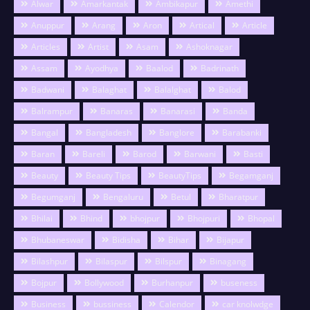
Alwar
Amarkantak
Ambikapur
Amethi
Anuppur
Arang
Aron
Artical
Article
Articles
Artist
Asam
Ashoknagar
Assam
Ayodhya
Baalod
Badrinath
Badwani
Balaghat
Balalghat
Balod
Balrampur
Banaras
Banarasi
Banda
Bangal
Bangladesh
Banglore
Barabanki
Baran
Bareli
Barod
Barwani
Basti
Beauty
Beauty Tips
BeautyTips
Begamganj
Begumganj
Bengaluru
Betul
Bharatpur
Bhilai
Bhind
bhojpur
Bhojpuri
Bhopal
Bhubaneswar
Bidisha
Bihar
Bijapur
Bilashpur
Bilaspur
Bilspur
Binagang
Bojpur
Bollywood
Burhanpur
buseness
Business
bussiness
Calendor
car knolwdge