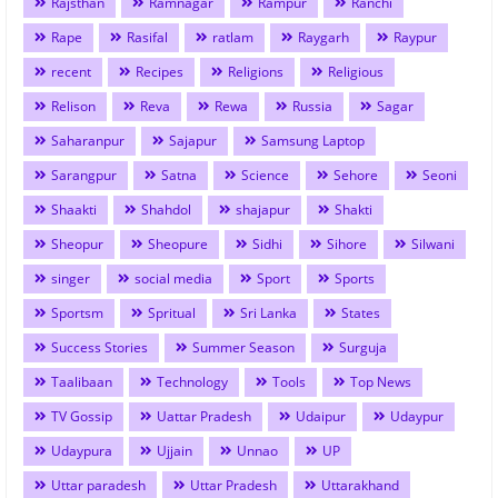
Rajsthan
Ramnagar
Rampur
Ranchi
Rape
Rasifal
ratlam
Raygarh
Raypur
recent
Recipes
Religions
Religious
Relison
Reva
Rewa
Russia
Sagar
Saharanpur
Sajapur
Samsung Laptop
Sarangpur
Satna
Science
Sehore
Seoni
Shaakti
Shahdol
shajapur
Shakti
Sheopur
Sheopure
Sidhi
Sihore
Silwani
singer
social media
Sport
Sports
Sportsm
Spritual
Sri Lanka
States
Success Stories
Summer Season
Surguja
Taalibaan
Technology
Tools
Top News
TV Gossip
Uattar Pradesh
Udaipur
Udaypur
Udaypura
Ujjain
Unnao
UP
Uttar paradesh
Uttar Pradesh
Uttarakhand