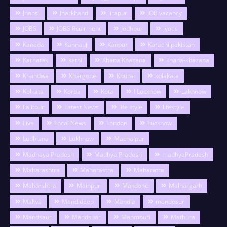
Jhansi
Jharkhand
Jirapur
JOB vacancy
JOBS
JOBS Rcuirment
Jodhpur
jyotis
Kanada
Kannauj
Kanpur
Karachi pakistan
Karnatak
katni
Khana Khazana
khana-khazana
Khandwa
Khargone
Khurai
kolakata
Kolkata
Korba
Kota
l Lucknow
Lakhnow
Lalitpur
Latest News
life style
lifestyle
Live
Local News
London
Lucknow
Ludhiana
Lukhnow
Machalpur
Madhaya Pradesh
Madhya Pradesh
madhyaPradesh
Maharashtra
Maharastra
Maharatra
Maharshtra
Mainpuri
Makdone
Malhargarh
Malwa
Mandideep
Mandla
mandosur
Mandsaur
Mandsuar
Manmpuri
Mathura