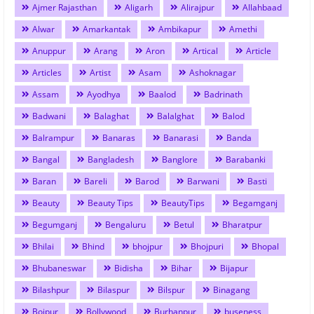
Ajmer Rajasthan
Aligarh
Alirajpur
Allahbaad
Alwar
Amarkantak
Ambikapur
Amethi
Anuppur
Arang
Aron
Artical
Article
Articles
Artist
Asam
Ashoknagar
Assam
Ayodhya
Baalod
Badrinath
Badwani
Balaghat
Balalghat
Balod
Balrampur
Banaras
Banarasi
Banda
Bangal
Bangladesh
Banglore
Barabanki
Baran
Bareli
Barod
Barwani
Basti
Beauty
Beauty Tips
BeautyTips
Begamganj
Begumganj
Bengaluru
Betul
Bharatpur
Bhilai
Bhind
bhojpur
Bhojpuri
Bhopal
Bhubaneswar
Bidisha
Bihar
Bijapur
Bilashpur
Bilaspur
Bilspur
Binagang
Bojpur
Bollywood
Burhanpur
buseness