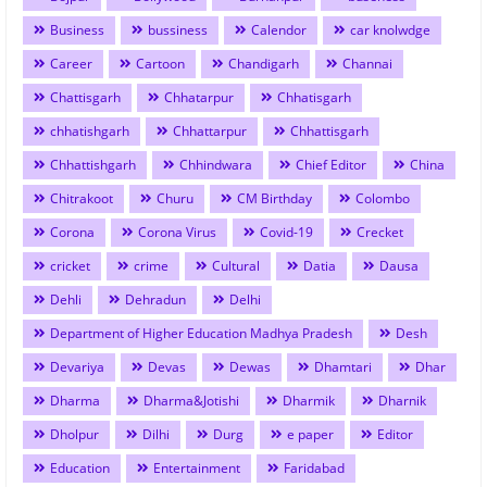
Business
bussiness
Calendor
car knolwdge
Career
Cartoon
Chandigarh
Channai
Chattisgarh
Chhatarpur
Chhatisgarh
chhatishgarh
Chhattarpur
Chhattisgarh
Chhattishgarh
Chhindwara
Chief Editor
China
Chitrakoot
Churu
CM Birthday
Colombo
Corona
Corona Virus
Covid-19
Crecket
cricket
crime
Cultural
Datia
Dausa
Dehli
Dehradun
Delhi
Department of Higher Education Madhya Pradesh
Desh
Devariya
Devas
Dewas
Dhamtari
Dhar
Dharma
Dharma&Jotishi
Dharmik
Dharnik
Dholpur
Dilhi
Durg
e paper
Editor
Education
Entertainment
Faridabad