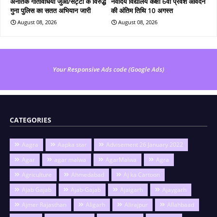
अनैतिक गतिविधियों जुआ/सट्टा के विरुद्ध
नवोदय विद्यालय कक्षा 6वीं प्रवेश आवेदन
गुना पुलिस का सतत अभियान जारी
की अंतिम तिथि 10 अगस्त
August 08, 2026
August 08, 2026
Your Responsive Ads code (Google Ads)
CATEGORIES
Aagra
Aapka star
Advisement 26 January 2022
Agar
agar malwa
AgarMalwa
Agra
Agriculture
Ahmedabad
Aj ka Cartoon
Ajab Gajab
Ajab-Gajab
Ajaigarh
Ajaygarh
Ajmer Rajasthan
Aligarh
Alirajpur
Allahbaad