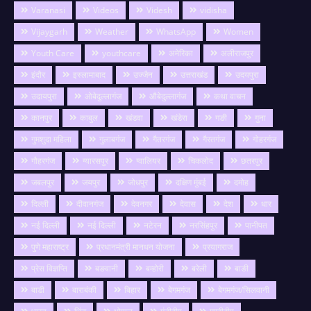
Varanasi
Videos
Videsh
vidisha
Vijaygarh
Weather
WhatsApp
Women
Youth Care
youthcare
अमेरिका
अलीराजपुर
इंदौर
इस्लामाबाद
उज्जैन
उत्तराखंड
उदयपुरा
उदायपुरा
ओबेदुल्लागंज
औबेदुल्लागंज
कथा वाचन
कानपुर
काबुल
खंडवा
खंडेरा
गङी
गुना
गुमशुदा महिला
गुलाबगंज
गैतरगंज
गैरतगंज
गोहरगंज
गौहरगंज
ग्यारसपुर
ग्वालियर
चिकलोद
छतरपुर
जबलपुर
जयपुर
जोधपुर
दक्षिण मुंबई
दमोह
दिल्ली
दीवानगंज
देवनगर
देवास
देश
धार
नई दिल्ली
नई दिल्ली
नटेरन
नरसिंहपुर
पानीपत
पुणे महाराष्ट्र
प्रधानमंत्री मानधन योजना
प्रयागराज
प्रेस विज्ञप्ति
बङवानी
बम्होरी
बरेली
बाङी
बाडी
बाराबंकी
बिहार
बेगमगंज
बेगमगंज/सिलवानी