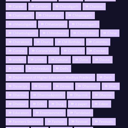
Career
Cartoon
Chandigarh
Channai
Chattisgarh
Chhatarpur
Chhatisgarh
chhatishgarh
Chhattarpur
Chhattisgarh
Chhattishgarh
Chhindwara
Chief Editor
China
Chitrakoot
Churu
CM Birthday
Colombo
Corona
Corona Virus
Covid-19
Crecket
cricket
crime
Cultural
Datia
Dausa
Dehli
Dehradun
Delhi
Department of Higher Education Madhya Pradesh
Desh
Devariya
Devas
Dewas
Dhamtari
Dhar
Dharma
Dharma&Jotishi
Dharmik
Dharnik
Dholpur
Dilhi
Durg
e paper
Editor
Education
Entertainment
Faridabad
Farmers Services
Fashion
Festival
Festivals