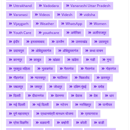
Uttrakhand
Vadodara
Vanarashi Uttar Pradesh
Varanasi
Videos
Videsh
vidisha
Vijaygarh
Weather
WhatsApp
Women
Youth Care
youthcare
अमेरिका
अलीराजपुर
इंदौर
इस्लामाबाद
उज्जैन
उत्तराखंड
उदयपुरा
उदायपुरा
ओबेदुल्लागंज
औबेदुल्लागंज
कथा वाचन
कानपुर
काबुल
खंडवा
खंडेरा
गङी
गुना
गुमशुदा महिला
गुलाबगंज
गैतरगंज
गैरतगंज
गोहरगंज
गौहरगंज
ग्यारसपुर
ग्वालियर
चिकलोद
छतरपुर
जबलपुर
जयपुर
जोधपुर
दक्षिण मुंबई
दमोह
दिल्ली
दीवानगंज
देवनगर
देवास
देश
धार
नई दिल्ली
नई दिल्ली
नटेरन
नरसिंहपुर
पानीपत
पुणे महाराष्ट्र
प्रधानमंत्री मानधन योजना
प्रयागराज
प्रेस विज्ञप्ति
बङवानी
बम्होरी
बरेली
बाङी