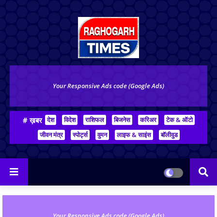
Your Responsive Ads code (Google Ads)
# ख़बर
देश
विदेश
राशिफल
बिजनेस
करिअर
टेक & ऑटो
जीवन मंत्र
स्पोर्ट्स
वुमन
लाइफ & साइंस
बॉलीवुड
Your Responsive Ads code (Google Ads)