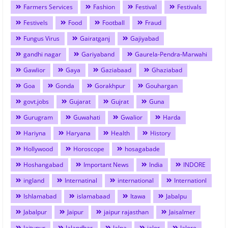
Farmers Services
Fashion
Festival
Festivals
Festivels
Food
Football
Fraud
Fungus Virus
Gairatganj
Gajiyabad
gandhi nagar
Gariyaband
Gaurela-Pendra-Marwahi
Gawlior
Gaya
Gaziabaad
Ghaziabad
Goa
Gonda
Gorakhpur
Gouhargan
govt.jobs
Gujarat
Gujrat
Guna
Gurugram
Guwahati
Gwalior
Harda
Hariyna
Haryana
Health
History
Hollywood
Horoscope
hosagabade
Hoshangabad
Important News
India
INDORE
ingland
Internatinal
international
Internationl
Ishlamabad
islamabaad
Itawa
Jabalpu
Jabalpur
Jaipur
jaipur rajasthan
Jaisalmer
Jaitupur
Jalandhar
Jalna
jalor
Jalore