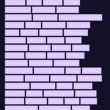
Festivels
Food
Football
Fraud
Fungus Virus
Gairatganj
Gajiyabad
gandhi nagar
Gariyaband
Gaurela-Pendra-Marwahi
Gawlior
Gaya
Gaziabaad
Ghaziabad
Goa
Gonda
Gorakhpur
Gouhargan
govt.jobs
Gujarat
Gujrat
Guna
Gurugram
Guwahati
Gwalior
Harda
Hariyna
Haryana
Health
History
Hollywood
Horoscope
hosagabade
Hoshangabad
Important News
India
INDORE
ingland
Internatinal
international
Internationl
Ishlamabad
islamabaad
Itawa
Jabalpu
Jabalpur
Jaipur
jaipur rajasthan
Jaisalmer
Jaitupur
Jalandhar
Jalna
jalor
Jalore
jammu & kashmir
Janggir chaampa
Jhabua