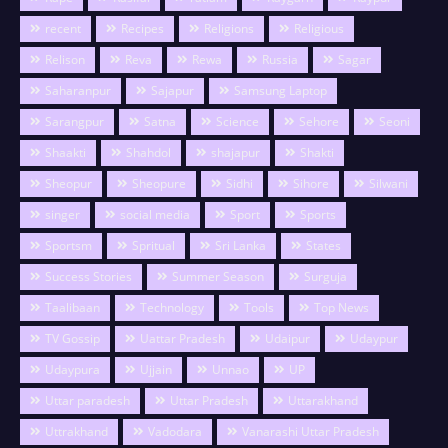
recent
Recipes
Religions
Religious
Relison
Reva
Rewa
Russia
Sagar
Saharanpur
Sajapur
Samsung Laptop
Sarangpur
Satna
Science
Sehore
Seoni
Shaakti
Shahdol
shajapur
Shakti
Sheopur
Sheopure
Sidhi
Sihore
Silwani
singer
social media
Sport
Sports
Sportsm
Spritual
Sri Lanka
States
Success Stories
Summer Season
Surguja
Taalibaan
Technology
Tools
Top News
TV Gossip
Uattar Pradesh
Udaipur
Udaypur
Udaypura
Ujjain
Unnao
UP
Uttar paradesh
Uttar Pradesh
Uttarakhand
Uttrakhand
Vadodara
Vanarashi Uttar Pradesh