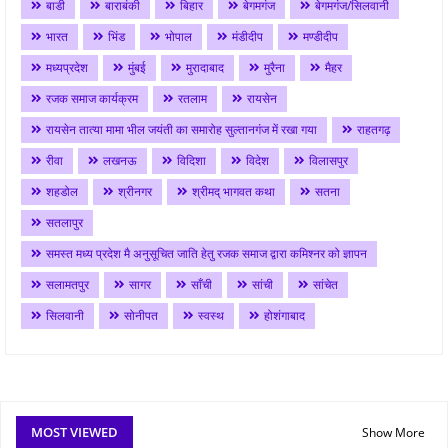
बाडी
बाराबंकी
बिहार
बेगमगंज
बेगमगंज/सिलवानी
भारत
भिंड
भोपाल
मंडीदीप
मण्डीदीप
मध्यप्रदेश
मुंबई
मुरादाबाद
मुरैना
मैहर
रजक समाज कार्यक्रम
रतलाम
रायसेन
रायसेन तात्या मामा भील जयंती का समारोह सुल्तानगंज में रखा गया
राहतगढ़
रीवा
लखनऊ
विदिशा
विदेश
विलासपुर
शहडोल
श्रीनगर
श्रीमद् भागवत कथा
सतना
सतलापुर
समस्त मध्य प्रदेश मै अनुसूचित जाति हेतु रजक समाज द्वारा कमिश्नर को ज्ञापन
सलामतपुर
सागर
साँची
सांची
सांचेत
सिलवानी
सोनीपत
स्वस्थ
होशंगाबाद
MOST VIEWED
Show More