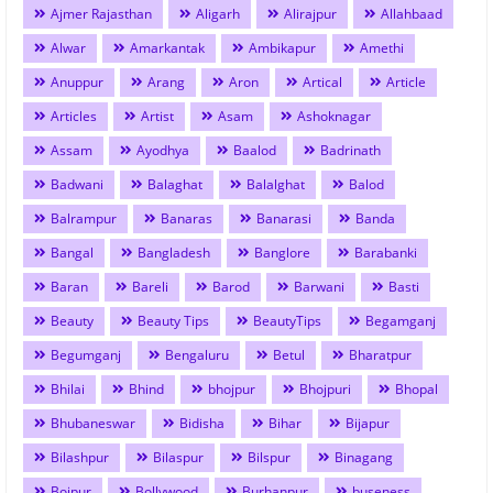
Ajmer Rajasthan
Aligarh
Alirajpur
Allahbaad
Alwar
Amarkantak
Ambikapur
Amethi
Anuppur
Arang
Aron
Artical
Article
Articles
Artist
Asam
Ashoknagar
Assam
Ayodhya
Baalod
Badrinath
Badwani
Balaghat
Balalghat
Balod
Balrampur
Banaras
Banarasi
Banda
Bangal
Bangladesh
Banglore
Barabanki
Baran
Bareli
Barod
Barwani
Basti
Beauty
Beauty Tips
BeautyTips
Begamganj
Begumganj
Bengaluru
Betul
Bharatpur
Bhilai
Bhind
bhojpur
Bhojpuri
Bhopal
Bhubaneswar
Bidisha
Bihar
Bijapur
Bilashpur
Bilaspur
Bilspur
Binagang
Bojpur
Bollywood
Burhanpur
buseness