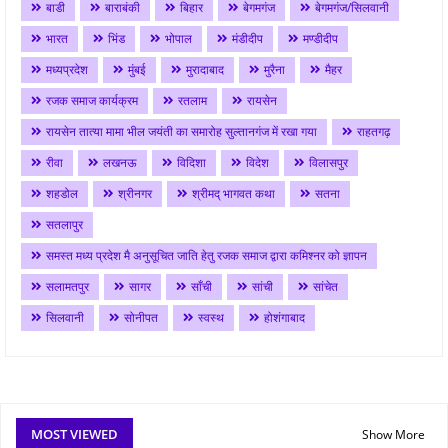
बाडी
बाराबंकी
बिहार
बेगमगंज
बेगमगंज/सिलवानी
भारत
भिंड
भोपाल
मंडीदीप
मण्डीदीप
मध्यप्रदेश
मुंबई
मुरादाबाद
मुरैना
मैहर
रजक समाज कार्यक्रम
रतलाम
रायसेन
रायसेन तात्या मामा भील जयंती का समारोह सुल्तानगंज में रखा गया
राहतगढ़
रीवा
लखनऊ
विदिशा
विदेश
विलासपुर
शहडोल
श्रीनगर
श्रीमद् भागवत कथा
सतना
सतलापुर
समस्त मध्य प्रदेश मै अनुसूचित जाति हेतु रजक समाज द्वारा कमिश्नर को ज्ञापन
सलामतपुर
सागर
साँची
सांची
सांचेत
सिलवानी
सोनीपत
स्वस्थ
होशंगाबाद
MOST VIEWED
Show More