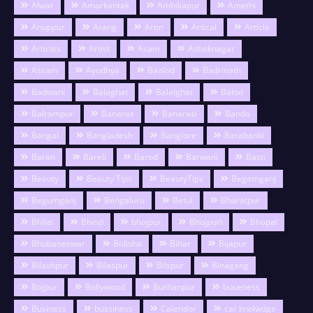
Alwar
Amarkantak
Ambikapur
Amethi
Anuppur
Arang
Aron
Artical
Article
Articles
Artist
Asam
Ashoknagar
Assam
Ayodhya
Baalod
Badrinath
Badwani
Balaghat
Balalghat
Balod
Balrampur
Banaras
Banarasi
Banda
Bangal
Bangladesh
Banglore
Barabanki
Baran
Bareli
Barod
Barwani
Basti
Beauty
Beauty Tips
BeautyTips
Begamganj
Begumganj
Bengaluru
Betul
Bharatpur
Bhilai
Bhind
bhojpur
Bhojpuri
Bhopal
Bhubaneswar
Bidisha
Bihar
Bijapur
Bilashpur
Bilaspur
Bilspur
Binagang
Bojpur
Bollywood
Burhanpur
buseness
Business
bussiness
Calendor
car knolwdge