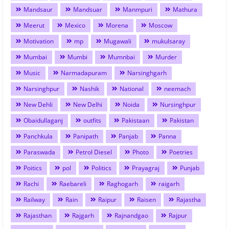
Mandsaur
Mandsuar
Manmpuri
Mathura
Meerut
Mexico
Morena
Moscow
Motivation
mp
Mugawali
mukulsaray
Mumbai
Mumbi
Mumnbai
Murder
Music
Narmadapuram
Narsinghgarh
Narsinghpur
Nashik
National
neemach
New Dehli
New Delhi
Noida
Nursinghpur
Obaidullaganj
outfits
Pakistaan
Pakistan
Panchkula
Panipath
Panjab
Panna
Paraswada
Petrol Diesel
Photo
Poetries
Poitics
pol
Politics
Prayagraj
Punjab
Rachi
Raebareli
Raghogarh
raigarh
Railway
Rain
Raipur
Raisen
Rajastha
Rajasthan
Rajgarh
Rajnandgao
Rajpur