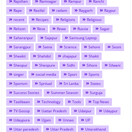
Rajsthan
Ramnagar
Rampur
Ranchi
Rape
Rasifal
ratlam
Raygarh
Raypur
recent
Recipes
Religions
Religious
Relison
Reva
Rewa
Russia
Sagar
Saharanpur
Sajapur
Samsung Laptop
Sarangpur
Satna
Science
Sehore
Seoni
Shaakti
Shahdol
shajapur
Shakti
Sheopur
Sheopure
Sidhi
Sihore
Silwani
singer
social media
Sport
Sports
Sportsm
Spritual
Sri Lanka
States
Success Stories
Summer Season
Surguja
Taalibaan
Technology
Tools
Top News
TV Gossip
Uattar Pradesh
Udaipur
Udaypur
Udaypura
Ujjain
Unnao
UP
Uttar paradesh
Uttar Pradesh
Uttarakhand