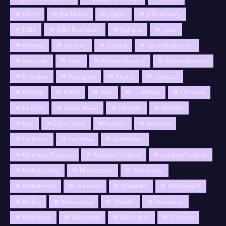
Jhansi
Jharkhand
Jirapur
JOB vacancy
JOBS
JOBS Rcuirment
Jodhpur
jyotis
Kanada
Kannauj
Kanpur
Karachi pakistan
Karnatak
katni
Khana Khazana
khana-khazana
Khandwa
Khargone
Khurai
kolakata
Kolkata
Korba
Kota
l Lucknow
Lakhnow
Lalitpur
Latest News
life style
lifestyle
Live
Local News
London
Lucknow
Ludhiana
Lukhnow
Machalpur
Madhaya Pradesh
Madhya Pradesh
madhyaPradesh
Maharashtra
Maharastra
Maharatra
Maharshtra
Mainpuri
Makdone
Malhargarh
Malwa
Mandideep
Mandla
mandosur
Mandsaur
Mandsuar
Manmpuri
Mathura