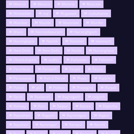
Meerut
Mexico
Morena
Moscow
Motivation
mp
Mugawali
mukulsaray
Mumbai
Mumbi
Mumnbai
Murder
Music
Narmadapuram
Narsinghgarh
Narsinghpur
Nashik
National
neemach
New Dehli
New Delhi
Noida
Nursinghpur
Obaidullaganj
outfits
Pakistaan
Pakistan
Panchkula
Panipath
Panjab
Panna
Paraswada
Petrol Diesel
Photo
Poetries
Poitics
pol
Politics
Prayagraj
Punjab
Rachi
Raebareli
Raghogarh
raigarh
Railway
Rain
Raipur
Raisen
Rajastha
Rajasthan
Rajgarh
Rajnandgao
Rajpur
Rajsthan
Ramnagar
Rampur
Ranchi
Rape
Rasifal
ratlam
Raygarh
Raypur