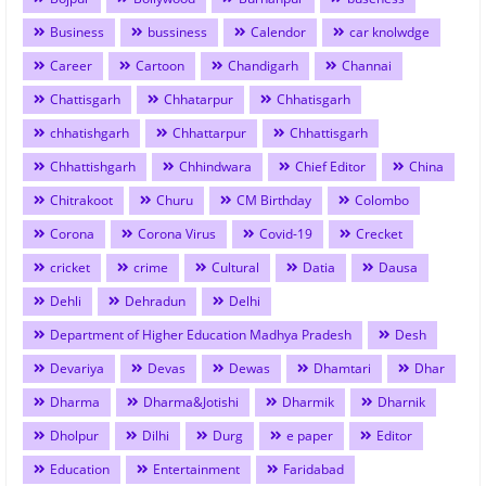
Business
bussiness
Calendor
car knolwdge
Career
Cartoon
Chandigarh
Channai
Chattisgarh
Chhatarpur
Chhatisgarh
chhatishgarh
Chhattarpur
Chhattisgarh
Chhattishgarh
Chhindwara
Chief Editor
China
Chitrakoot
Churu
CM Birthday
Colombo
Corona
Corona Virus
Covid-19
Crecket
cricket
crime
Cultural
Datia
Dausa
Dehli
Dehradun
Delhi
Department of Higher Education Madhya Pradesh
Desh
Devariya
Devas
Dewas
Dhamtari
Dhar
Dharma
Dharma&Jotishi
Dharmik
Dharnik
Dholpur
Dilhi
Durg
e paper
Editor
Education
Entertainment
Faridabad