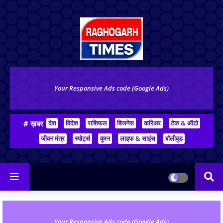
Your Responsive Ads code (Google Ads)
# ख़बर
देश
विदेश
राशिफल
बिजनेस
करिअर
टेक & ऑटो
जीवन मंत्र
स्पोर्ट्स
वुमन
लाइफ & साइंस
बॉलीवुड
Your Responsive Ads code (Google Ads)