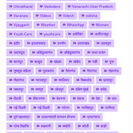
Uttrakhand
Vadodara
Vanarashi Uttar Pradesh
Varanasi
Videos
Videsh
vidisha
Vijaygarh
Weather
WhatsApp
Women
Youth Care
youthcare
अमेरिका
अलीराजपुर
इंदौर
इस्लामाबाद
उज्जैन
उत्तराखंड
उदयपुरा
उदायपुरा
ओबेदुल्लागंज
औबेदुल्लागंज
कथा वाचन
कानपुर
काबुल
खंडवा
खंडेरा
गङी
गुना
गुमशुदा महिला
गुलाबगंज
गैतरगंज
गैरतगंज
गोहरगंज
गौहरगंज
ग्यारसपुर
ग्वालियर
चिकलोद
छतरपुर
जबलपुर
जयपुर
जोधपुर
दक्षिण मुंबई
दमोह
दिल्ली
दीवानगंज
देवनगर
देवास
देश
धार
नई दिल्ली
नई दिल्ली
नटेरन
नरसिंहपुर
पानीपत
पुणे महाराष्ट्र
प्रधानमंत्री मानधन योजना
प्रयागराज
प्रेस विज्ञप्ति
बङवानी
बम्होरी
बरेली
बाङी