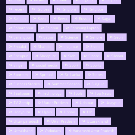
recent
Recipes
Religions
Religious
Relison
Reva
Rewa
Russia
Sagar
Saharanpur
Sajapur
Samsung Laptop
Sarangpur
Satna
Science
Sehore
Seoni
Shaakti
Shahdol
shajapur
Shakti
Sheopur
Sheopure
Sidhi
Sihore
Silwani
singer
social media
Sport
Sports
Sportsm
Spritual
Sri Lanka
States
Success Stories
Summer Season
Surguja
Taalibaan
Technology
Tools
Top News
TV Gossip
Uattar Pradesh
Udaipur
Udaypur
Udaypura
Ujjain
Unnao
UP
Uttar paradesh
Uttar Pradesh
Uttarakhand
Uttrakhand
Vadodara
Vanarashi Uttar Pradesh