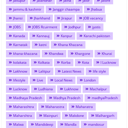
Jaitupur
Jalandhar
Jalna
jalor
Jalore
jammu & kashmir
Janggir chaampa
Jhabua
Jhansi
Jharkhand
Jirapur
JOB vacancy
JOBS
JOBS Rcuirment
Jodhpur
jyotis
Kanada
Kannauj
Kanpur
Karachi pakistan
Karnatak
katni
Khana Khazana
khana-khazana
Khandwa
Khargone
Khurai
kolakata
Kolkata
Korba
Kota
l Lucknow
Lakhnow
Lalitpur
Latest News
life style
lifestyle
Live
Local News
London
Lucknow
Ludhiana
Lukhnow
Machalpur
Madhaya Pradesh
Madhya Pradesh
madhyaPradesh
Maharashtra
Maharastra
Maharatra
Maharshtra
Mainpuri
Makdone
Malhargarh
Malwa
Mandideep
Mandla
mandosur