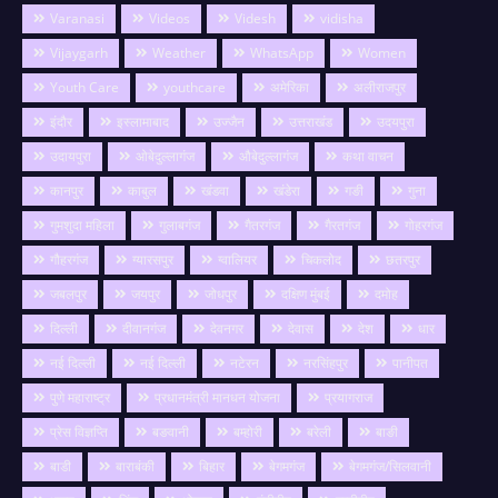
Varanasi
Videos
Videsh
vidisha
Vijaygarh
Weather
WhatsApp
Women
Youth Care
youthcare
अमेरिका
अलीराजपुर
इंदौर
इस्लामाबाद
उज्जैन
उत्तराखंड
उदयपुरा
उदायपुरा
ओबेदुल्लागंज
औबेदुल्लागंज
कथा वाचन
कानपुर
काबुल
खंडवा
खंडेरा
गङी
गुना
गुमशुदा महिला
गुलाबगंज
गैतरगंज
गैरतगंज
गोहरगंज
गौहरगंज
ग्यारसपुर
ग्वालियर
चिकलोद
छतरपुर
जबलपुर
जयपुर
जोधपुर
दक्षिण मुंबई
दमोह
दिल्ली
दीवानगंज
देवनगर
देवास
देश
धार
नई दिल्ली
नई दिल्ली
नटेरन
नरसिंहपुर
पानीपत
पुणे महाराष्ट्र
प्रधानमंत्री मानधन योजना
प्रयागराज
प्रेस विज्ञप्ति
बङवानी
बम्होरी
बरेली
बाङी
बाडी
बाराबंकी
बिहार
बेगमगंज
बेगमगंज/सिलवानी