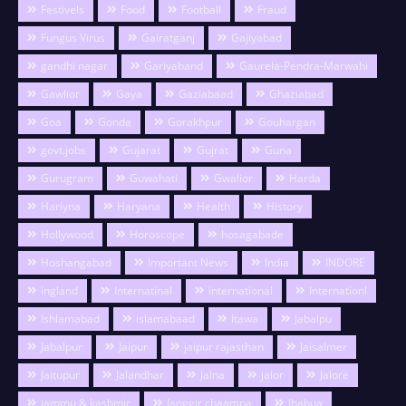
Festivels
Food
Football
Fraud
Fungus Virus
Gairatganj
Gajiyabad
gandhi nagar
Gariyaband
Gaurela-Pendra-Marwahi
Gawlior
Gaya
Gaziabaad
Ghaziabad
Goa
Gonda
Gorakhpur
Gouhargan
govt.jobs
Gujarat
Gujrat
Guna
Gurugram
Guwahati
Gwalior
Harda
Hariyna
Haryana
Health
History
Hollywood
Horoscope
hosagabade
Hoshangabad
Important News
India
INDORE
ingland
Internatinal
international
Internationl
Ishlamabad
islamabaad
Itawa
Jabalpu
Jabalpur
Jaipur
jaipur rajasthan
Jaisalmer
Jaitupur
Jalandhar
Jalna
jalor
Jalore
jammu & kashmir
Janggir chaampa
Jhabua