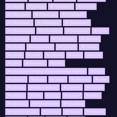
Career
Cartoon
Chandigarh
Channai
Chattisgarh
Chhatarpur
Chhatisgarh
chhatishgarh
Chhattarpur
Chhattisgarh
Chhattishgarh
Chhindwara
Chief Editor
China
Chitrakoot
Churu
CM Birthday
Colombo
Corona
Corona Virus
Covid-19
Crecket
cricket
crime
Cultural
Datia
Dausa
Dehli
Dehradun
Delhi
Department of Higher Education Madhya Pradesh
Desh
Devariya
Devas
Dewas
Dhamtari
Dhar
Dharma
Dharma&Jotishi
Dharmik
Dharnik
Dholpur
Dilhi
Durg
e paper
Editor
Education
Entertainment
Faridabad
Farmers Services
Fashion
Festival
Festivals