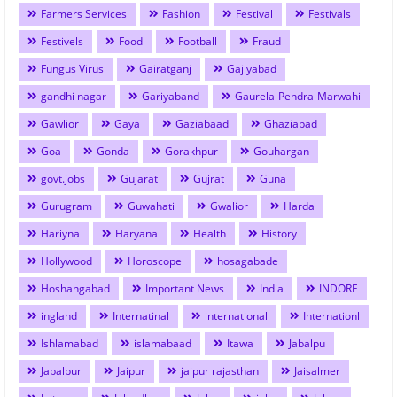
Farmers Services
Fashion
Festival
Festivals
Festivels
Food
Football
Fraud
Fungus Virus
Gairatganj
Gajiyabad
gandhi nagar
Gariyaband
Gaurela-Pendra-Marwahi
Gawlior
Gaya
Gaziabaad
Ghaziabad
Goa
Gonda
Gorakhpur
Gouhargan
govt.jobs
Gujarat
Gujrat
Guna
Gurugram
Guwahati
Gwalior
Harda
Hariyna
Haryana
Health
History
Hollywood
Horoscope
hosagabade
Hoshangabad
Important News
India
INDORE
ingland
Internatinal
international
Internationl
Ishlamabad
islamabaad
Itawa
Jabalpu
Jabalpur
Jaipur
jaipur rajasthan
Jaisalmer