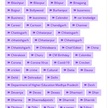
Bilashpur
Bilaspur
Bilspur
Binagang
Bojpur
Bollywood
Burhanpur
buseness
Business
bussiness
Calendor
car knolwdge
Career
Cartoon
Chandigarh
Channai
Chattisgarh
Chhatarpur
Chhatisgarh
chhatishgarh
Chhattarpur
Chhattisgarh
Chhattishgarh
Chhindwara
Chief Editor
China
Chitrakoot
Churu
CM Birthday
Colombo
Corona
Corona Virus
Covid-19
Crecket
cricket
crime
Cultural
Datia
Dausa
Dehli
Dehradun
Delhi
Department of Higher Education Madhya Pradesh
Desh
Devariya
Devas
Dewas
Dhamtari
Dhar
Dharma
Dharma&Jotishi
Dharmik
Dharnik
Dholpur
Dilhi
Durg
e paper
Editor