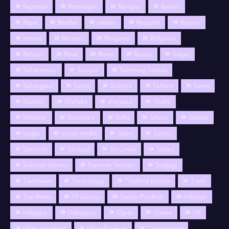
Rajsthan
Ramnagar
Rampur
Ranchi
Rape
Rasifal
ratlam
Raygarh
Raypur
recent
Recipes
Religions
Religious
Relison
Reva
Rewa
Russia
Sagar
Saharanpur
Sajapur
Samsung Laptop
Sarangpur
Satna
Science
Sehore
Seoni
Shaakti
Shahdol
shajapur
Shakti
Sheopur
Sheopure
Sidhi
Sihore
Silwani
singer
social media
Sport
Sports
Sportsm
Spritual
Sri Lanka
States
Success Stories
Summer Season
Surguja
Taalibaan
Technology
Thailend pataya
Tools
Top News
TV Gossip
Uattar Pradesh
Udaipur
Udaypur
Udaypura
Ujjain
Unnao
UP
Uttar paradesh
Uttar Pradesh
Uttarakhand