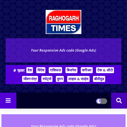
Your Responsive Ads code (Google Ads)
# ख़बर
देश
विदेश
राशिफल
बिजनेस
करिअर
टेक & ऑटो
जीवन मंत्र
स्पोर्ट्स
वुमन
लाइफ & साइंस
बॉलीवुड
Your Responsive Ads code (Google Ads)