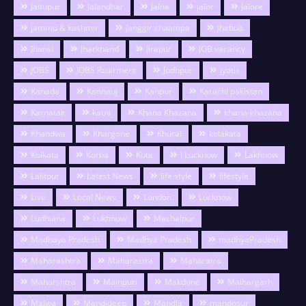
Jaitupur
Jalandhar
Jalna
jalor
Jalore
jammu & kashmir
Janggir chaampa
Jhabua
Jhansi
Jharkhand
Jirapur
JOB vacancy
JOBS
JOBS Rcuirment
Jodhpur
jyotis
Kanada
Kannauj
Kanpur
Karachi pakistan
Karnatak
katni
Khana Khazana
khana-khazana
Khandwa
Khargone
Khurai
kolakata
Kolkata
Korba
Kota
l Lucknow
Lakhnow
Lalitpur
Latest News
life style
lifestyle
Live
Local News
London
Lucknow
Ludhiana
Lukhnow
Machalpur
Madhaya Pradesh
Madhya Pradesh
madhyaPradesh
Maharashtra
Maharastra
Maharatra
Maharshtra
Mainpuri
Makdone
Malhargarh
Malwa
Mandideep
Mandla
mandosur