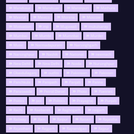
Mandsaur
Mandsuar
Manmpuri
Mathura
Meerut
Mexico
Morena
Moscow
Motivation
mp
Mugawali
mukulsaray
Mumbai
Mumbi
Mumnbai
Murder
Music
Narmadapuram
Narsinghgarh
Narsinghpur
Nashik
National
neemach
New Dehli
New Delhi
Noida
Nursinghpur
Obaidullaganj
outfits
Pakistaan
Pakistan
Panchkula
Panipath
Panjab
Panna
Paraswada
Petrol Diesel
Photo
Poetries
Poitics
pol
Politics
Prayagraj
Punjab
Rachi
Raebareli
Raghogarh
raigarh
Railway
Rain
Raipur
Raisen
Rajastha
Rajasthan
Rajgarh
Rajnandgao
Rajpur