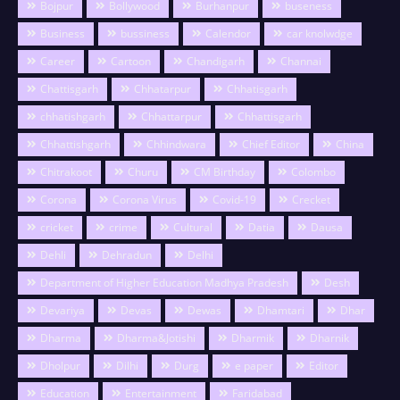
Bojpur
Bollywood
Burhanpur
buseness
Business
bussiness
Calendor
car knolwdge
Career
Cartoon
Chandigarh
Channai
Chattisgarh
Chhatarpur
Chhatisgarh
chhatishgarh
Chhattarpur
Chhattisgarh
Chhattishgarh
Chhindwara
Chief Editor
China
Chitrakoot
Churu
CM Birthday
Colombo
Corona
Corona Virus
Covid-19
Crecket
cricket
crime
Cultural
Datia
Dausa
Dehli
Dehradun
Delhi
Department of Higher Education Madhya Pradesh
Desh
Devariya
Devas
Dewas
Dhamtari
Dhar
Dharma
Dharma&Jotishi
Dharmik
Dharnik
Dholpur
Dilhi
Durg
e paper
Editor
Education
Entertainment
Faridabad