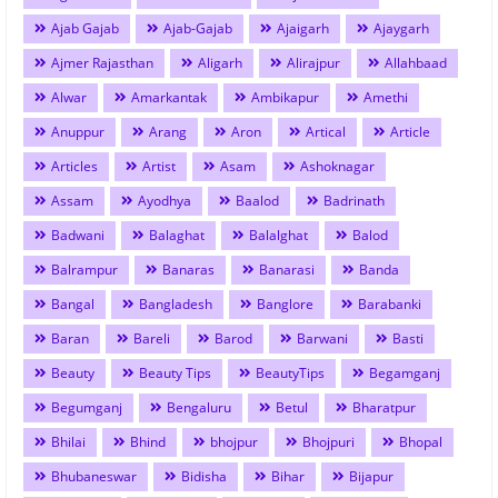
Ajab Gajab
Ajab-Gajab
Ajaigarh
Ajaygarh
Ajmer Rajasthan
Aligarh
Alirajpur
Allahbaad
Alwar
Amarkantak
Ambikapur
Amethi
Anuppur
Arang
Aron
Artical
Article
Articles
Artist
Asam
Ashoknagar
Assam
Ayodhya
Baalod
Badrinath
Badwani
Balaghat
Balalghat
Balod
Balrampur
Banaras
Banarasi
Banda
Bangal
Bangladesh
Banglore
Barabanki
Baran
Bareli
Barod
Barwani
Basti
Beauty
Beauty Tips
BeautyTips
Begamganj
Begumganj
Bengaluru
Betul
Bharatpur
Bhilai
Bhind
bhojpur
Bhojpuri
Bhopal
Bhubaneswar
Bidisha
Bihar
Bijapur