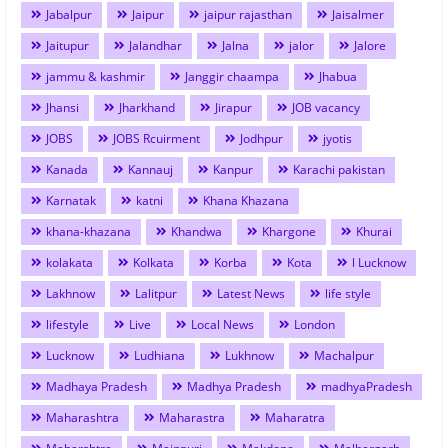
Jabalpur
Jaipur
jaipur rajasthan
Jaisalmer
Jaitupur
Jalandhar
Jalna
jalor
Jalore
jammu & kashmir
Janggir chaampa
Jhabua
Jhansi
Jharkhand
Jirapur
JOB vacancy
JOBS
JOBS Rcuirment
Jodhpur
jyotis
Kanada
Kannauj
Kanpur
Karachi pakistan
Karnatak
katni
Khana Khazana
khana-khazana
Khandwa
Khargone
Khurai
kolakata
Kolkata
Korba
Kota
l Lucknow
Lakhnow
Lalitpur
Latest News
life style
lifestyle
Live
Local News
London
Lucknow
Ludhiana
Lukhnow
Machalpur
Madhaya Pradesh
Madhya Pradesh
madhyaPradesh
Maharashtra
Maharastra
Maharatra