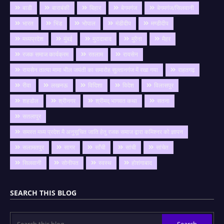
बाडी
बाराबंकी
बिहार
बेगमगंज
बेगमगंज/सिलवानी
भारत
भिंड
भोपाल
मंडीदीप
मण्डीदीप
मध्यप्रदेश
मुंबई
मुरादाबाद
मुरैना
मैहर
रजक समाज कार्यक्रम
रतलाम
रायसेन
रायसेन तात्या मामा भील जयंती का समारोह सुल्तानगंज में रखा गया
राहतगढ़
रीवा
लखनऊ
विदिशा
विदेश
विलासपुर
शहडोल
श्रीनगर
श्रीमद् भागवत कथा
सतना
सतलापुर
समस्त मध्य प्रदेश मै अनुसूचित जाति हेतु रजक समाज द्वारा कमिश्नर को ज्ञापन
सलामतपुर
सागर
साँची
सांची
सांचेत
सिलवानी
सोनीपत
स्वस्थ
होशंगाबाद
SEARCH THIS BLOG