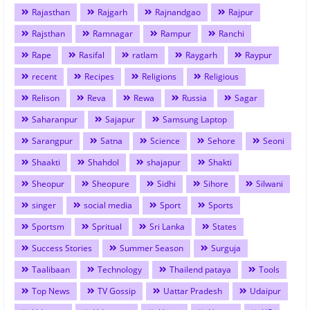
Rajasthan
Rajgarh
Rajnandgao
Rajpur
Rajsthan
Ramnagar
Rampur
Ranchi
Rape
Rasifal
ratlam
Raygarh
Raypur
recent
Recipes
Religions
Religious
Relison
Reva
Rewa
Russia
Sagar
Saharanpur
Sajapur
Samsung Laptop
Sarangpur
Satna
Science
Sehore
Seoni
Shaakti
Shahdol
shajapur
Shakti
Sheopur
Sheopure
Sidhi
Sihore
Silwani
singer
social media
Sport
Sports
Sportsm
Spritual
Sri Lanka
States
Success Stories
Summer Season
Surguja
Taalibaan
Technology
Thailend pataya
Tools
Top News
TV Gossip
Uattar Pradesh
Udaipur