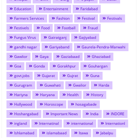
Education
Entertainment
Faridabad
Farmers Services
Fashion
Festival
Festivals
Festivels
Food
Football
Fraud
Fungus Virus
Gairatganj
Gajiyabad
gandhi nagar
Gariyaband
Gaurela-Pendra-Marwahi
Gawlior
Gaya
Gaziabaad
Ghaziabad
Goa
Gonda
Gorakhpur
Gouhargan
govt.jobs
Gujarat
Gujrat
Guna
Gurugram
Guwahati
Gwalior
Harda
Hariyna
Haryana
Health
History
Hollywood
Horoscope
hosagabade
Hoshangabad
Important News
India
INDORE
ingland
Internatinal
international
Internationl
Ishlamabad
islamabaad
Itawa
Jabalpu