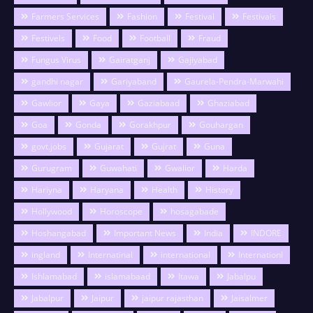
Farmers Services
Fashion
Festival
Festivals
Festivels
Food
Football
Fraud
Fungus Virus
Gairatganj
Gajiyabad
gandhi nagar
Gariyaband
Gaurela-Pendra-Marwahi
Gawlior
Gaya
Gaziabaad
Ghaziabad
Goa
Gonda
Gorakhpur
Gouhargan
govt.jobs
Gujarat
Gujrat
Guna
Gurugram
Guwahati
Gwalior
Harda
Hariyna
Haryana
Health
History
Hollywood
Horoscope
hosagabade
Hoshangabad
Important News
India
INDORE
ingland
Internatinal
international
Internationl
Ishlamabad
islamabaad
Itawa
Jabalpu
Jabalpur
Jaipur
jaipur rajasthan
Jaisalmer