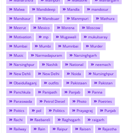
Maharshtra
Mainpuri
Makdone
Malhargarh
Malwa
Mandideep
Mandla
mandosur
Mandsaur
Mandsuar
Manmpuri
Mathura
Meerut
Mexico
Morena
Moscow
Motivation
mp
Mugawali
mukulsaray
Mumbai
Mumbi
Mumnbai
Murder
Music
Narmadapuram
Narsinghgarh
Narsinghpur
Nashik
National
neemach
New Dehli
New Delhi
Noida
Nursinghpur
Obaidullaganj
outfits
Pakistaan
Pakistan
Panchkula
Panipath
Panjab
Panna
Paraswada
Petrol Diesel
Photo
Poetries
Poitics
pol
Politics
Prayagraj
Punjab
Rachi
Raebareli
Raghogarh
raigarh
Railway
Rain
Raipur
Raisen
Rajastha