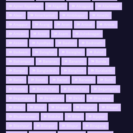
Ajmer Rajasthan
Aligarh
Alirajpur
Allahbaad
Alwar
Amarkantak
Ambikapur
Amethi
Anuppur
Arang
Aron
Artical
Article
Articles
Artist
Asam
Ashoknagar
Assam
Ayodhya
Baalod
Badrinath
Badwani
Balaghat
Balalghat
Balod
Balrampur
Banaras
Banarasi
Banda
Bangal
Bangladesh
Banglore
Barabanki
Baran
Bareli
Barod
Barwani
Basti
Beauty
Beauty Tips
BeautyTips
Begamganj
Begumganj
Bengaluru
Betul
Bharatpur
Bhilai
Bhind
bhojpur
Bhojpuri
Bhopal
Bhubaneswar
Bidisha
Bihar
Bijapur
Bilashpur
Bilaspur
Bilspur
Binagang