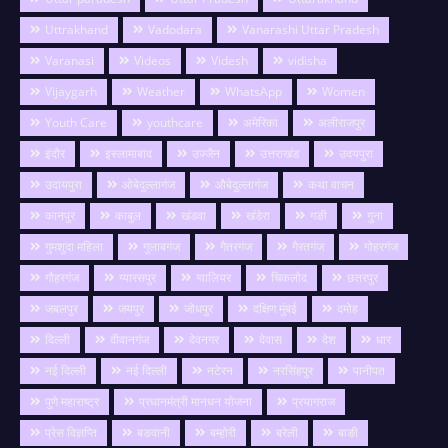
Uttrakhand
Vadodara
Vanarashi Uttar Pradesh
Varanasi
Videos
Videsh
vidisha
Vijaygarh
Weather
WhatsApp
Women
Youth Care
youthcare
अमेरिका
अलीराजपुर
इंदौर
इस्लामाबाद
उज्जैन
उत्तराखंड
उदयपुरा
उदायपुरा
ओबेदुल्लागंज
औबेदुल्लागंज
कथा वाचन
कानपुर
काबुल
खंडवा
खंडेरा
गङी
गुना
गुमशुदा महिला
गुलाबगंज
गैतरगंज
गैरतगंज
गोहरगंज
गौहरगंज
ग्यारसपुर
ग्वालियर
चिकलोद
छतरपुर
जबलपुर
जयपुर
जोधपुर
दक्षिण मुंबई
दमोह
दिल्ली
दीवानगंज
देवनगर
देवास
देश
धार
नई दिल्ली
नई दिल्ली
नटेरन
नरसिंहपुर
पानीपत
पुणे महाराष्ट्र
प्रधानमंत्री मानधन योजना
प्रयागराज
प्रेस विज्ञप्ति
बङवानी
बम्होरी
बरेली
बाङी