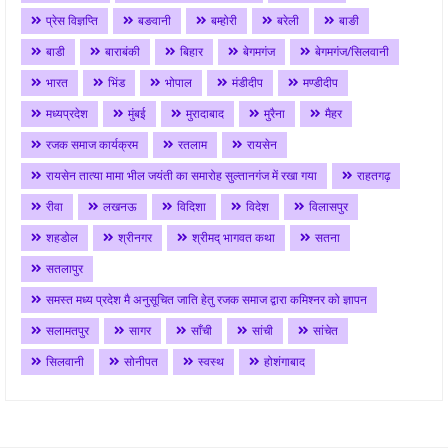
प्रेस विज्ञप्ति
बङवानी
बम्होरी
बरेली
बाङी
बाडी
बाराबंकी
बिहार
बेगमगंज
बेगमगंज/सिलवानी
भारत
भिंड
भोपाल
मंडीदीप
मण्डीदीप
मध्यप्रदेश
मुंबई
मुरादाबाद
मुरैना
मैहर
रजक समाज कार्यक्रम
रतलाम
रायसेन
रायसेन तात्या मामा भील जयंती का समारोह सुल्तानगंज में रखा गया
राहतगढ़
रीवा
लखनऊ
विदिशा
विदेश
विलासपुर
शहडोल
श्रीनगर
श्रीमद् भागवत कथा
सतना
सतलापुर
समस्त मध्य प्रदेश मै अनुसूचित जाति हेतु रजक समाज द्वारा कमिश्नर को ज्ञापन
सलामतपुर
सागर
साँची
सांची
सांचेत
सिलवानी
सोनीपत
स्वस्थ
होशंगाबाद