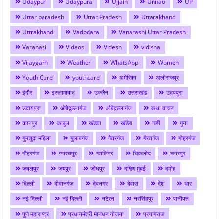
Udaypur
Udaypura
Ujjain
Unnao
UP
Uttar paradesh
Uttar Pradesh
Uttarakhand
Uttrakhand
Vadodara
Vanarashi Uttar Pradesh
Varanasi
Videos
Videsh
vidisha
Vijaygarh
Weather
WhatsApp
Women
Youth Care
youthcare
अमेरिका
अलीराजपुर
इंदौर
इस्लामाबाद
उज्जैन
उत्तराखंड
उदयपुरा
उदायपुरा
ओबेदुल्लागंज
औबेदुल्लागंज
कथा वाचन
कानपुर
काबुल
खंडवा
खंडेरा
गङी
गुना
गुमशुदा महिला
गुलाबगंज
गैतरगंज
गैरतगंज
गोहरगंज
गौहरगंज
ग्यारसपुर
ग्वालियर
चिकलोद
छतरपुर
जबलपुर
जयपुर
जोधपुर
दक्षिण मुंबई
दमोह
दिल्ली
दीवानगंज
देवनगर
देवास
देश
धार
नई दिल्ली
नई दिल्ली
नटेरन
नरसिंहपुर
पानीपत
पुणे महाराष्ट्र
प्रधानमंत्री मानधन योजना
प्रयागराज