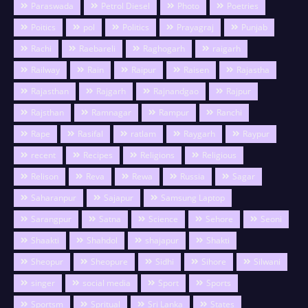
Paraswada
Petrol Diesel
Photo
Poetries
Poitics
pol
Politics
Prayagraj
Punjab
Rachi
Raebareli
Raghogarh
raigarh
Railway
Rain
Raipur
Raisen
Rajastha
Rajasthan
Rajgarh
Rajnandgao
Rajpur
Rajsthan
Ramnagar
Rampur
Ranchi
Rape
Rasifal
ratlam
Raygarh
Raypur
recent
Recipes
Religions
Religious
Relison
Reva
Rewa
Russia
Sagar
Saharanpur
Sajapur
Samsung Laptop
Sarangpur
Satna
Science
Sehore
Seoni
Shaakti
Shahdol
shajapur
Shakti
Sheopur
Sheopure
Sidhi
Sihore
Silwani
singer
social media
Sport
Sports
Sportsm
Spritual
Sri Lanka
States