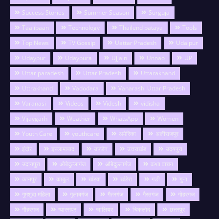
Success Stories
Summer Season
Surguja
Taalibaan
Technology
Thailend pataya
Tools
Top News
TV Gossip
Uattar Pradesh
Udaipur
Udaypur
Udaypura
Ujjain
Unnao
UP
Uttar paradesh
Uttar Pradesh
Uttarakhand
Uttrakhand
Vadodara
Vanarashi Uttar Pradesh
Varanasi
Videos
Videsh
vidisha
Vijaygarh
Weather
WhatsApp
Women
Youth Care
youthcare
अमेरिका
अलीराजपुर
इंदौर
इस्लामाबाद
उज्जैन
उत्तराखंड
उदयपुरा
उदायपुरा
ओबेदुल्लागंज
औबेदुल्लागंज
कथा वाचन
कानपुर
काबुल
खंडवा
खंडेरा
गङी
गुना
गुमशुदा महिला
गुलाबगंज
गैतरगंज
गैरतगंज
गोहरगंज
गौहरगंज
ग्यारसपुर
ग्वालियर
चिकलोद
छतरपुर