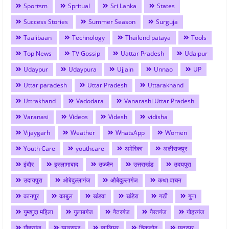
Sportsm
Spritual
Sri Lanka
States
Success Stories
Summer Season
Surguja
Taalibaan
Technology
Thailend pataya
Tools
Top News
TV Gossip
Uattar Pradesh
Udaipur
Udaypur
Udaypura
Ujjain
Unnao
UP
Uttar paradesh
Uttar Pradesh
Uttarakhand
Uttrakhand
Vadodara
Vanarashi Uttar Pradesh
Varanasi
Videos
Videsh
vidisha
Vijaygarh
Weather
WhatsApp
Women
Youth Care
youthcare
अमेरिका
अलीराजपुर
इंदौर
इस्लामाबाद
उज्जैन
उत्तराखंड
उदयपुरा
उदायपुरा
ओबेदुल्लागंज
औबेदुल्लागंज
कथा वाचन
कानपुर
काबुल
खंडवा
खंडेरा
गङी
गुना
गुमशुदा महिला
गुलाबगंज
गैतरगंज
गैरतगंज
गोहरगंज
गौहरगंज
ग्यारसपुर
ग्वालियर
चिकलोद
छतरपुर