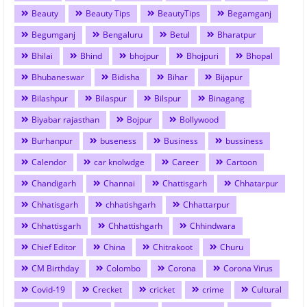
Beauty
Beauty Tips
BeautyTips
Begamganj
Begumganj
Bengaluru
Betul
Bharatpur
Bhilai
Bhind
bhojpur
Bhojpuri
Bhopal
Bhubaneswar
Bidisha
Bihar
Bijapur
Bilashpur
Bilaspur
Bilspur
Binagang
Biyabar rajasthan
Bojpur
Bollywood
Burhanpur
buseness
Business
bussiness
Calendor
car knolwdge
Career
Cartoon
Chandigarh
Channai
Chattisgarh
Chhatarpur
Chhatisgarh
chhatishgarh
Chhattarpur
Chhattisgarh
Chhattishgarh
Chhindwara
Chief Editor
China
Chitrakoot
Churu
CM Birthday
Colombo
Corona
Corona Virus
Covid-19
Crecket
cricket
crime
Cultural