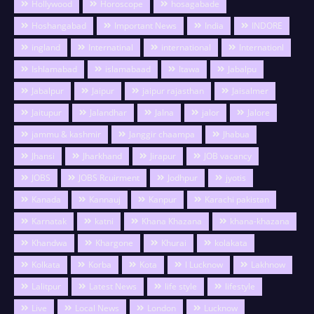
Hollywood
Horoscope
hosagabade
Hoshangabad
Important News
India
INDORE
ingland
Internatinal
international
Internationl
Ishlamabad
islamabaad
Itawa
Jabalpu
Jabalpur
Jaipur
jaipur rajasthan
Jaisalmer
Jaitupur
Jalandhar
Jalna
jalor
Jalore
jammu & kashmir
Janggir chaampa
Jhabua
Jhansi
Jharkhand
Jirapur
JOB vacancy
JOBS
JOBS Rcuirment
Jodhpur
jyotis
Kanada
Kannauj
Kanpur
Karachi pakistan
Karnatak
katni
Khana Khazana
khana-khazana
Khandwa
Khargone
Khurai
kolakata
Kolkata
Korba
Kota
l Lucknow
Lakhnow
Lalitpur
Latest News
life style
lifestyle
Live
Local News
London
Lucknow