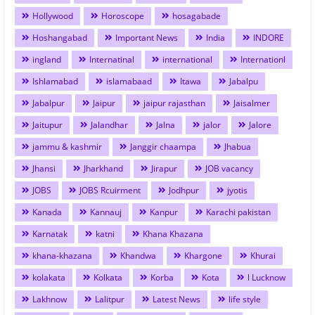
Hollywood
Horoscope
hosagabade
Hoshangabad
Important News
India
INDORE
ingland
Internatinal
international
Internationl
Ishlamabad
islamabaad
Itawa
Jabalpu
Jabalpur
Jaipur
jaipur rajasthan
Jaisalmer
Jaitupur
Jalandhar
Jalna
jalor
Jalore
jammu & kashmir
Janggir chaampa
Jhabua
Jhansi
Jharkhand
Jirapur
JOB vacancy
JOBS
JOBS Rcuirment
Jodhpur
jyotis
Kanada
Kannauj
Kanpur
Karachi pakistan
Karnatak
katni
Khana Khazana
khana-khazana
Khandwa
Khargone
Khurai
kolakata
Kolkata
Korba
Kota
l Lucknow
Lakhnow
Lalitpur
Latest News
life style