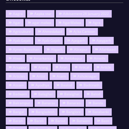
Aagra
Aapka star
Advisement 26 January 2022
Agar
agar malwa
AgarMalwa
Agra
Agriculture
Ahmedabad
Aj ka Cartoon
Ajab Gajab
Ajab-Gajab
Ajaigarh
Ajaygarh
Ajmer Rajasthan
Aligarh
Alirajpur
Allahbaad
Alwar
Amarkantak
Ambikapur
Amethi
Anuppur
Arang
Aron
Artical
Article
Articles
Artist
Asam
Ashoknagar
Assam
Ayodhya
Baalod
Badrinath
Badwani
Balaghat
Balalghat
Balod
Balrampur
Banaras
Banarasi
Banda
Bangal
Bangladesh
Banglore
Barabanki
Baran
Bareli
Barod
Barwani
Basti