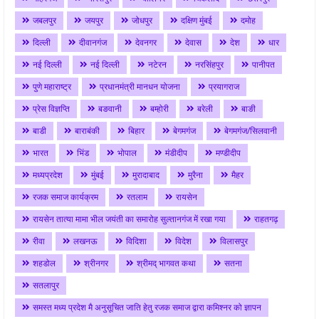
जबलपुर
जयपुर
जोधपुर
दक्षिण मुंबई
दमोह
दिल्ली
दीवानगंज
देवनगर
देवास
देश
धार
नई दिल्ली
नई दिल्ली
नटेरन
नरसिंहपुर
पानीपत
पुणे महाराष्ट्र
प्रधानमंत्री मानधन योजना
प्रयागराज
प्रेस विज्ञप्ति
बङवानी
बम्होरी
बरेली
बाङी
बाडी
बाराबंकी
बिहार
बेगमगंज
बेगमगंज/सिलवानी
भारत
भिंड
भोपाल
मंडीदीप
मण्डीदीप
मध्यप्रदेश
मुंबई
मुरादाबाद
मुरैना
मैहर
रजक समाज कार्यक्रम
रतलाम
रायसेन
रायसेन तात्या मामा भील जयंती का समारोह सुल्तानगंज में रखा गया
राहतगढ़
रीवा
लखनऊ
विदिशा
विदेश
विलासपुर
शहडोल
श्रीनगर
श्रीमद् भागवत कथा
सतना
सतलापुर
समस्त मध्य प्रदेश मै अनुसूचित जाति हेतु रजक समाज द्वारा कमिश्नर को ज्ञापन