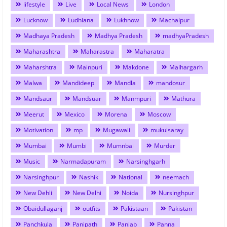
lifestyle
Live
Local News
London
Lucknow
Ludhiana
Lukhnow
Machalpur
Madhaya Pradesh
Madhya Pradesh
madhyaPradesh
Maharashtra
Maharastra
Maharatra
Maharshtra
Mainpuri
Makdone
Malhargarh
Malwa
Mandideep
Mandla
mandosur
Mandsaur
Mandsuar
Manmpuri
Mathura
Meerut
Mexico
Morena
Moscow
Motivation
mp
Mugawali
mukulsaray
Mumbai
Mumbi
Mumnbai
Murder
Music
Narmadapuram
Narsinghgarh
Narsinghpur
Nashik
National
neemach
New Dehli
New Delhi
Noida
Nursinghpur
Obaidullaganj
outfits
Pakistaan
Pakistan
Panchkula
Panipath
Panjab
Panna