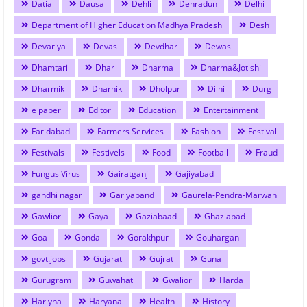
Datia
Dausa
Dehli
Dehradun
Delhi
Department of Higher Education Madhya Pradesh
Desh
Devariya
Devas
Devdhar
Dewas
Dhamtari
Dhar
Dharma
Dharma&Jotishi
Dharmik
Dharnik
Dholpur
Dilhi
Durg
e paper
Editor
Education
Entertainment
Faridabad
Farmers Services
Fashion
Festival
Festivals
Festivels
Food
Football
Fraud
Fungus Virus
Gairatganj
Gajiyabad
gandhi nagar
Gariyaband
Gaurela-Pendra-Marwahi
Gawlior
Gaya
Gaziabaad
Ghaziabad
Goa
Gonda
Gorakhpur
Gouhargan
govt.jobs
Gujarat
Gujrat
Guna
Gurugram
Guwahati
Gwalior
Harda
Hariyna
Haryana
Health
History