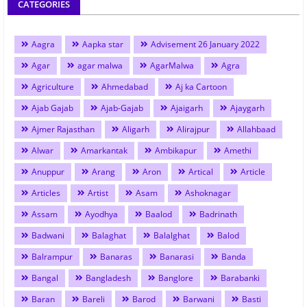
CATEGORIES
Aagra
Aapka star
Advisement 26 January 2022
Agar
agar malwa
AgarMalwa
Agra
Agriculture
Ahmedabad
Aj ka Cartoon
Ajab Gajab
Ajab-Gajab
Ajaigarh
Ajaygarh
Ajmer Rajasthan
Aligarh
Alirajpur
Allahbaad
Alwar
Amarkantak
Ambikapur
Amethi
Anuppur
Arang
Aron
Artical
Article
Articles
Artist
Asam
Ashoknagar
Assam
Ayodhya
Baalod
Badrinath
Badwani
Balaghat
Balalghat
Balod
Balrampur
Banaras
Banarasi
Banda
Bangal
Bangladesh
Banglore
Barabanki
Baran
Bareli
Barod
Barwani
Basti