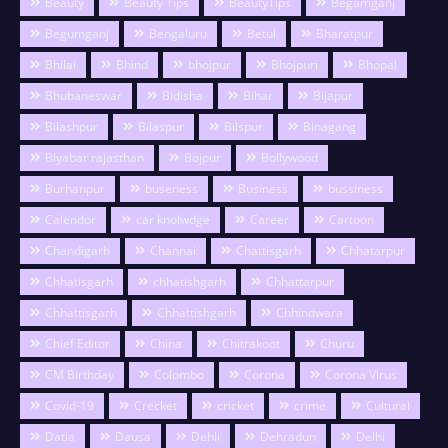
Beauty
Beauty Tips
BeautyTips
Begamganj
Begumganj
Bengaluru
Betul
Bharatpur
Bhilai
Bhind
bhojpur
Bhojpuri
Bhopal
Bhubaneswar
Bidisha
Bihar
Bijapur
Bilashpur
Bilaspur
Bilspur
Binagang
Biyabar rajasthan
Bojpur
Bollywood
Burhanpur
buseness
Business
bussiness
Calendor
car knolwdge
Career
Cartoon
Chandigarh
Channai
Chattisgarh
Chhatarpur
Chhatisgarh
chhatishgarh
Chhattarpur
Chhattisgarh
Chhattishgarh
Chhindwara
Chief Editor
China
Chitrakoot
Churu
CM Birthday
Colombo
Corona
Corona Virus
Covid-19
Crecket
cricket
crime
Cultural
Datia
Dausa
Dehli
Dehradun
Delhi