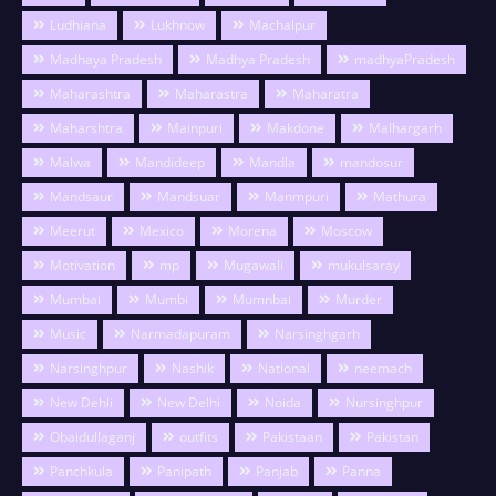
Ludhiana
Lukhnow
Machalpur
Madhaya Pradesh
Madhya Pradesh
madhyaPradesh
Maharashtra
Maharastra
Maharatra
Maharshtra
Mainpuri
Makdone
Malhargarh
Malwa
Mandideep
Mandla
mandosur
Mandsaur
Mandsuar
Manmpuri
Mathura
Meerut
Mexico
Morena
Moscow
Motivation
mp
Mugawali
mukulsaray
Mumbai
Mumbi
Mumnbai
Murder
Music
Narmadapuram
Narsinghgarh
Narsinghpur
Nashik
National
neemach
New Dehli
New Delhi
Noida
Nursinghpur
Obaidullaganj
outfits
Pakistaan
Pakistan
Panchkula
Panipath
Panjab
Panna