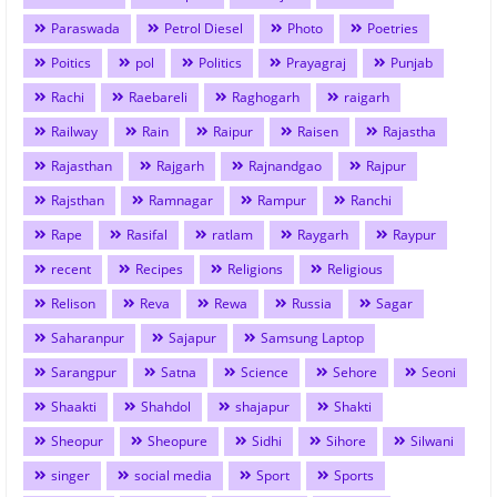
Paraswada
Petrol Diesel
Photo
Poetries
Poitics
pol
Politics
Prayagraj
Punjab
Rachi
Raebareli
Raghogarh
raigarh
Railway
Rain
Raipur
Raisen
Rajastha
Rajasthan
Rajgarh
Rajnandgao
Rajpur
Rajsthan
Ramnagar
Rampur
Ranchi
Rape
Rasifal
ratlam
Raygarh
Raypur
recent
Recipes
Religions
Religious
Relison
Reva
Rewa
Russia
Sagar
Saharanpur
Sajapur
Samsung Laptop
Sarangpur
Satna
Science
Sehore
Seoni
Shaakti
Shahdol
shajapur
Shakti
Sheopur
Sheopure
Sidhi
Sihore
Silwani
singer
social media
Sport
Sports