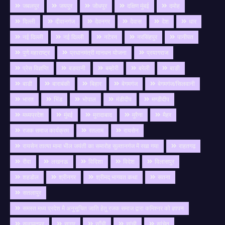
जबलपुर
जयपुर
जोधपुर
दक्षिण मुंबई
दमोह
दिल्ली
दीवानगंज
देवनगर
देवास
देश
धार
नई दिल्ली
नई दिल्ली
नटेरन
नरसिंहपुर
पानीपत
पुणे महाराष्ट्र
प्रधानमंत्री मानधन योजना
प्रयागराज
प्रेस विज्ञप्ति
बङवानी
बम्होरी
बरेली
बाङी
बाडी
बाराबंकी
बिहार
बेगमगंज
बेगमगंज/सिलवानी
भारत
भिंड
भोपाल
मंडीदीप
मण्डीदीप
मध्यप्रदेश
मुंबई
मुरादाबाद
मुरैना
मैहर
रजक समाज कार्यक्रम
रतलाम
रायसेन
रायसेन तात्या मामा भील जयंती का समारोह सुल्तानगंज में रखा गया
राहतगढ़
रीवा
लखनऊ
विदिशा
विदेश
विलासपुर
शहडोल
श्रीनगर
श्रीमद् भागवत कथा
सतना
सतलापुर
समस्त मध्य प्रदेश मै अनुसूचित जाति हेतु रजक समाज द्वारा कमिश्नर को ज्ञापन
सलामतपुर
सागर
साँची
सांची
सांचेत