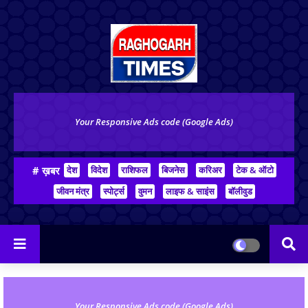
Your Responsive Ads code (Google Ads)
# ख़बर
देश
विदेश
राशिफल
बिजनेस
करिअर
टेक & ऑटो
जीवन मंत्र
स्पोर्ट्स
वुमन
लाइफ & साइंस
बॉलीवुड
Your Responsive Ads code (Google Ads)