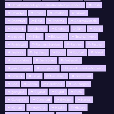
Department of Higher Education Madhya Pradesh
Desh
Devariya
Devas
Devdhar
Dewas
Dhamtari
Dhar
Dharma
Dharma&Jotishi
Dharmik
Dharnik
Dholpur
Dilhi
Durg
e paper
Editor
Education
Entertainment
Faridabad
Farmers Services
Fashion
Festival
Festivals
Festivels
Food
Football
Fraud
Fungus Virus
Gairatganj
Gajiyabad
gandhi nagar
Gariyaband
Gaurela-Pendra-Marwahi
Gawlior
Gaya
Gaziabaad
Ghaziabad
Goa
Gonda
Gorakhpur
Gouhargan
govt.jobs
Gujarat
Gujrat
Guna
Gurugram
Guwahati
Gwalior
Harda
Hariyna
Haryana
Health
History