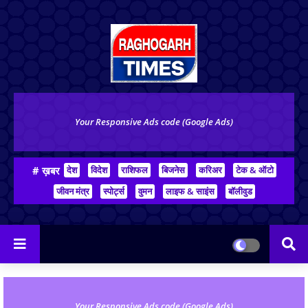
Your Responsive Ads code (Google Ads)
# ख़बर
देश
विदेश
राशिफल
बिजनेस
करिअर
टेक & ऑटो
जीवन मंत्र
स्पोर्ट्स
वुमन
लाइफ & साइंस
बॉलीवुड
Your Responsive Ads code (Google Ads)