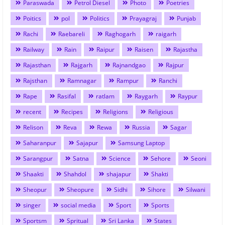
Paraswada
Petrol Diesel
Photo
Poetries
Poitics
pol
Politics
Prayagraj
Punjab
Rachi
Raebareli
Raghogarh
raigarh
Railway
Rain
Raipur
Raisen
Rajastha
Rajasthan
Rajgarh
Rajnandgao
Rajpur
Rajsthan
Ramnagar
Rampur
Ranchi
Rape
Rasifal
ratlam
Raygarh
Raypur
recent
Recipes
Religions
Religious
Relison
Reva
Rewa
Russia
Sagar
Saharanpur
Sajapur
Samsung Laptop
Sarangpur
Satna
Science
Sehore
Seoni
Shaakti
Shahdol
shajapur
Shakti
Sheopur
Sheopure
Sidhi
Sihore
Silwani
singer
social media
Sport
Sports
Sportsm
Spritual
Sri Lanka
States