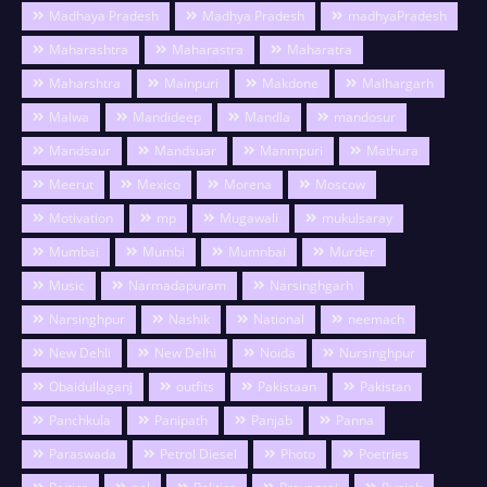
Madhaya Pradesh
Madhya Pradesh
madhyaPradesh
Maharashtra
Maharastra
Maharatra
Maharshtra
Mainpuri
Makdone
Malhargarh
Malwa
Mandideep
Mandla
mandosur
Mandsaur
Mandsuar
Manmpuri
Mathura
Meerut
Mexico
Morena
Moscow
Motivation
mp
Mugawali
mukulsaray
Mumbai
Mumbi
Mumnbai
Murder
Music
Narmadapuram
Narsinghgarh
Narsinghpur
Nashik
National
neemach
New Dehli
New Delhi
Noida
Nursinghpur
Obaidullaganj
outfits
Pakistaan
Pakistan
Panchkula
Panipath
Panjab
Panna
Paraswada
Petrol Diesel
Photo
Poetries