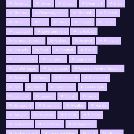
Devariya
Devas
Dewas
Dhamtari
Dhar
Dharma
Dharma&Jotishi
Dharmik
Dharnik
Dholpur
Dilhi
Durg
e paper
Editor
Education
Entertainment
Faridabad
Farmers Services
Fashion
Festival
Festivals
Festivels
Food
Football
Fraud
Fungus Virus
Gairatganj
Gajiyabad
gandhi nagar
Gariyaband
Gaurela-Pendra-Marwahi
Gawlior
Gaya
Gaziabaad
Ghaziabad
Goa
Gonda
Gorakhpur
Gouhargan
govt.jobs
Gujarat
Gujrat
Guna
Gurugram
Guwahati
Gwalior
Harda
Hariyna
Haryana
Health
History
Hollywood
Horoscope
hosagabade
Hoshangabad
Important News
India
INDORE