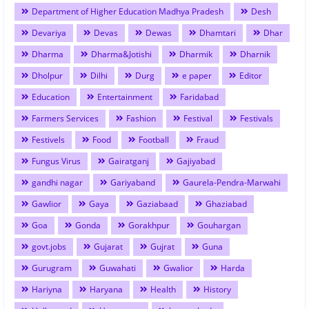
Department of Higher Education Madhya Pradesh
Desh
Devariya
Devas
Dewas
Dhamtari
Dhar
Dharma
Dharma&Jotishi
Dharmik
Dharnik
Dholpur
Dilhi
Durg
e paper
Editor
Education
Entertainment
Faridabad
Farmers Services
Fashion
Festival
Festivals
Festivels
Food
Football
Fraud
Fungus Virus
Gairatganj
Gajiyabad
gandhi nagar
Gariyaband
Gaurela-Pendra-Marwahi
Gawlior
Gaya
Gaziabaad
Ghaziabad
Goa
Gonda
Gorakhpur
Gouhargan
govt.jobs
Gujarat
Gujrat
Guna
Gurugram
Guwahati
Gwalior
Harda
Hariyna
Haryana
Health
History