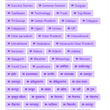
Success Stories
Summer Season
Surguja
Taalibaan
Technology
Tools
Top News
TV Gossip
Uattar Pradesh
Udaipur
Udaypur
Udaypura
Ujjain
Unnao
UP
Uttar paradesh
Uttar Pradesh
Uttarakhand
Uttrakhand
Vadodara
Vanarashi Uttar Pradesh
Varanasi
Videos
Videsh
vidisha
Vijaygarh
Weather
WhatsApp
Women
Youth Care
youthcare
अमेरिका
अलीराजपुर
इंदौर
इस्लामाबाद
उज्जैन
उत्तराखंड
उदयपुरा
उदायपुरा
ओबेदुल्लागंज
औबेदुल्लागंज
कथा वाचन
कानपुर
काबुल
खंडवा
खंडेरा
गङी
गुना
गुमशुदा महिला
गुलाबगंज
गैतरगंज
गैरतगंज
गोहरगंज
गौहरगंज
ग्यारसपुर
ग्वालियर
चिकलोद
छतरपुर