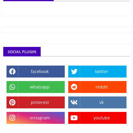
SOCIAL PLUGIN
facebook
twitter
whatsapp
reddit
pinterest
vk
instagram
youtube