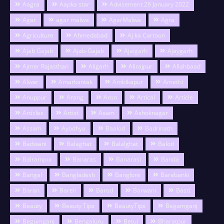
Aagra
Aapka star
Advisement 26 January 2022
Agar
agar malwa
AgarMalwa
Agra
Agriculture
Ahmedabad
Aj ka Cartoon
Ajab Gajab
Ajab-Gajab
Ajaigarh
Ajaygarh
Ajmer Rajasthan
Aligarh
Alirajpur
Allahbaad
Alwar
Amarkantak
Ambikapur
Amethi
Anuppur
Arang
Aron
Artical
Article
Articles
Artist
Asam
Ashoknagar
Assam
Ayodhya
Baalod
Badrinath
Badwani
Balaghat
Balalghat
Balod
Balrampur
Banaras
Banarasi
Banda
Bangal
Bangladesh
Banglore
Barabanki
Baran
Bareli
Barod
Barwani
Basti
Beauty
Beauty Tips
BeautyTips
Begamganj
Begumganj
Bengaluru
Betul
Bharatpur