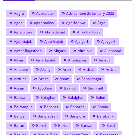
Aagra
Aapka star
Advisement 26 January 2022
Agar
agar malwa
AgarMalwa
Agra
Agriculture
Ahmedabad
Aj ka Cartoon
Ajab Gajab
Ajab-Gajab
Ajaigarh
Ajaygarh
Ajmer Rajasthan
Aligarh
Alirajpur
Allahbaad
Alwar
Amarkantak
Ambikapur
Amethi
Anuppur
Arang
Aron
Artical
Article
Articles
Artist
Asam
Ashoknagar
Assam
Ayodhya
Baalod
Badrinath
Badwani
Balaghat
Balalghat
Balod
Balrampur
Banaras
Banarasi
Banda
Bangal
Bangladesh
Banglore
Barabanki
Baran
Bareli
Barod
Barwani
Basti
Beauty
Beauty Tips
BeautyTips
Begamganj