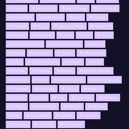
ingland
Internatinal
international
Internationl
Ishlamabad
islamabaad
Itawa
Jabalpu
Jabalpur
Jaipur
jaipur rajasthan
Jaisalmer
Jaitupur
Jalandhar
Jalna
jalor
Jalore
jammu & kashmir
Janggir chaampa
Jhabua
Jhansi
Jharkhand
Jirapur
JOB vacancy
JOBS
JOBS Rcuirment
Jodhpur
jyotis
Kanada
Kannauj
Kanpur
Karachi pakistan
Karnatak
katni
Khana Khazana
khana-khazana
Khandwa
Khargone
Khurai
kolakata
Kolkata
Korba
Kota
l Lucknow
Lakhnow
Lalitpur
Latest News
life style
lifestyle
Live
Local News
London
Lucknow
Ludhiana
Lukhnow
Machalpur