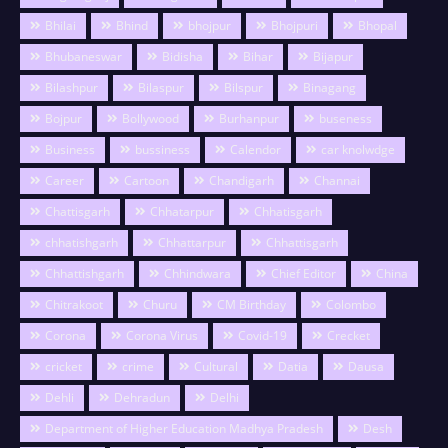
Bhilai
Bhind
bhojpur
Bhojpuri
Bhopal
Bhubaneswar
Bidisha
Bihar
Bijapur
Bilashpur
Bilaspur
Bilspur
Binagang
Bojpur
Bollywood
Burhanpur
buseness
Business
bussiness
Calendor
car knolwdge
Career
Cartoon
Chandigarh
Channai
Chattisgarh
Chhatarpur
Chhatisgarh
chhatishgarh
Chhattarpur
Chhattisgarh
Chhattishgarh
Chhindwara
Chief Editor
China
Chitrakoot
Churu
CM Birthday
Colombo
Corona
Corona Virus
Covid-19
Crecket
cricket
crime
Cultural
Datia
Dausa
Dehli
Dehradun
Delhi
Department of Higher Education Madhya Pradesh
Desh