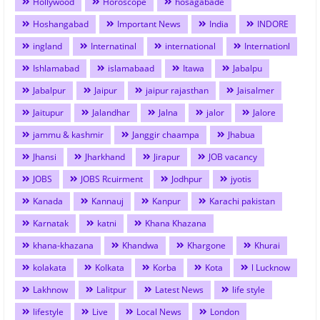
Hollywood
Horoscope
hosagabade
Hoshangabad
Important News
India
INDORE
ingland
Internatinal
international
Internationl
Ishlamabad
islamabaad
Itawa
Jabalpu
Jabalpur
Jaipur
jaipur rajasthan
Jaisalmer
Jaitupur
Jalandhar
Jalna
jalor
Jalore
jammu & kashmir
Janggir chaampa
Jhabua
Jhansi
Jharkhand
Jirapur
JOB vacancy
JOBS
JOBS Rcuirment
Jodhpur
jyotis
Kanada
Kannauj
Kanpur
Karachi pakistan
Karnatak
katni
Khana Khazana
khana-khazana
Khandwa
Khargone
Khurai
kolakata
Kolkata
Korba
Kota
l Lucknow
Lakhnow
Lalitpur
Latest News
life style
lifestyle
Live
Local News
London