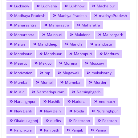
Lucknow
Ludhiana
Lukhnow
Machalpur
Madhaya Pradesh
Madhya Pradesh
madhyaPradesh
Maharashtra
Maharastra
Maharatra
Maharshtra
Mainpuri
Makdone
Malhargarh
Malwa
Mandideep
Mandla
mandosur
Mandsaur
Mandsuar
Manmpuri
Mathura
Meerut
Mexico
Morena
Moscow
Motivation
mp
Mugawali
mukulsaray
Mumbai
Mumbi
Mumnbai
Murder
Music
Narmadapuram
Narsinghgarh
Narsinghpur
Nashik
National
neemach
New Dehli
New Delhi
Noida
Nursinghpur
Obaidullaganj
outfits
Pakistaan
Pakistan
Panchkula
Panipath
Panjab
Panna