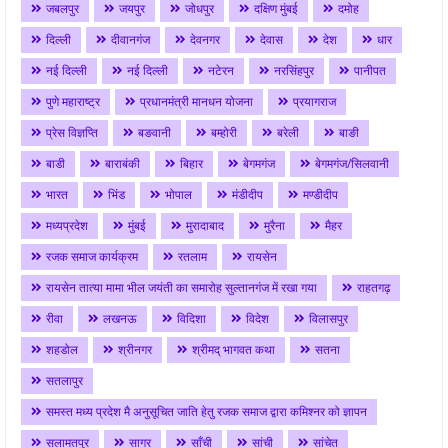
जबलपुर
जयपुर
जोधपुर
दक्षिण मुंबई
दमोह
दिल्ली
दीवानगंज
देवनगर
देवास
देश
धार
नई दिल्ली
नई दिल्ली
नटेरन
नरसिंहपुर
पानीपत
पुणे महाराष्ट्र
प्रधानमंत्री मानधन योजना
प्रयागराज
प्रेस विज्ञप्ति
बङवानी
बम्होरी
बरेली
बाङी
बाडी
बाराबंकी
बिहार
बेगमगंज
बेगमगंज/सिलवानी
भारत
भिंड
भोपाल
मंडीदीप
मण्डीदीप
मध्यप्रदेश
मुंबई
मुरादाबाद
मुरैना
मैहर
रजक समाज कार्यक्रम
रतलाम
रायसेन
रायसेन तात्या मामा भील जयंती का समारोह सुल्तानगंज में रखा गया
राहतगढ़
रीवा
लखनऊ
विदिशा
विदेश
विलासपुर
शहडोल
श्रीनगर
श्रीमद् भागवत कथा
सतना
सतलापुर
समस्त मध्य प्रदेश मै अनुसूचित जाति हेतु रजक समाज द्वारा कमिश्नर को ज्ञापन
सलामतपुर
सागर
साँची
सांची
सांचेत