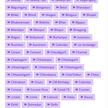
Begumganj
Bengaluru
Betul
Bharatpur
Bhilai
Bhind
bhojpur
Bhojpuri
Bhopal
Bhubaneswar
Bidisha
Bihar
Bijapur
Bilashpur
Bilaspur
Bilspur
Binagang
Bojpur
Bollywood
Burhanpur
buseness
Business
bussiness
Calendor
car knolwdge
Career
Cartoon
Chandigarh
Channai
Chattisgarh
Chhatarpur
Chhatisgarh
chhatishgarh
Chhattarpur
Chhattisgarh
Chhattishgarh
Chhindwara
Chief Editor
China
Chitrakoot
Churu
CM Birthday
Colombo
Corona
Corona Virus
Covid-19
Crecket
cricket
crime
Cultural
Datia
Dausa
Dehli
Dehradun
Delhi