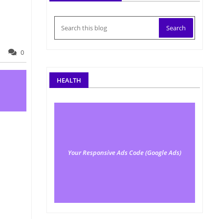
0
HEALTH
Your Responsive Ads Code (Google Ads)