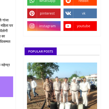
whatsapp
reddit
pinterest
vk
 गांजा
ी महिला घर
instagram
youtube
कॉलोनी
े का
िधिसम्मत
POPULAR POSTS
महेन्द्र