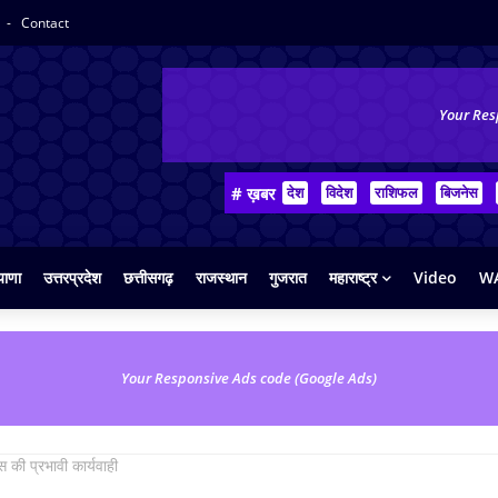
y
Contact
Your Res
# ख़बर
देश
विदेश
राशिफल
बिजनेस
याणा
उत्तरप्रदेश
छत्तीसगढ़
राजस्थान
गुजरात
महाराष्ट्र
Video
WA
Your Responsive Ads code (Google Ads)
िस की प्रभावी कार्यवाही