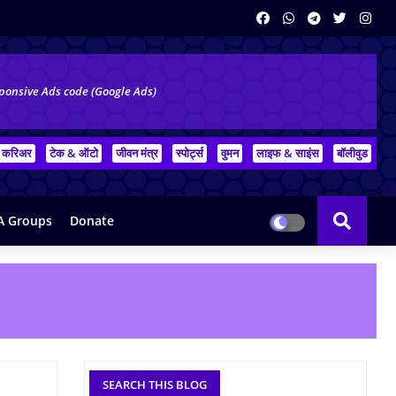
ponsive Ads code (Google Ads)
करिअर
टेक & ऑटो
जीवन मंत्र
स्पोर्ट्स
वुमन
लाइफ & साइंस
बॉलीवुड
 Groups
Donate
SEARCH THIS BLOG