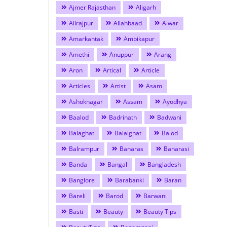
Ajmer Rajasthan
Aligarh
Alirajpur
Allahbaad
Alwar
Amarkantak
Ambikapur
Amethi
Anuppur
Arang
Aron
Artical
Article
Articles
Artist
Asam
Ashoknagar
Assam
Ayodhya
Baalod
Badrinath
Badwani
Balaghat
Balalghat
Balod
Balrampur
Banaras
Banarasi
Banda
Bangal
Bangladesh
Banglore
Barabanki
Baran
Bareli
Barod
Barwani
Basti
Beauty
Beauty Tips